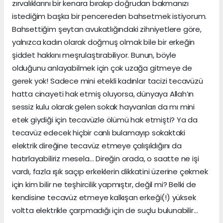
zırvalıklarını bir kenara bırakıp doğrudan bakmanızı
istediğim başka bir pencereden bahsetmek istiyorum.
Bahsettiğim şeytan avukatlığındaki zihniyetlere göre,
yalnızca kadın olarak doğmuş olmak bile bir erkeğin
şiddet hakkını meşrulaştırabiliyor. Bunun, böyle
olduğunu anlayabilmek için çok uzağa gitmeye de
gerek yok! Sadece mini etekli kadınlar tacizi tecavüzü
hatta cinayeti hak etmiş oluyorsa, dünyaya Allah’ın
sessiz kulu olarak gelen sokak hayvanları da mı mini
etek giydiği için tecavüzle ölümü hak etmişti? Ya da
tecavüz edecek hiçbir canlı bulamayıp sokaktaki
elektrik direğine tecavüz etmeye çalışıldığını da
hatırlayabiliriz mesela… Direğin orada, o saatte ne işi
vardı, fazla ışık saçıp erkeklerin dikkatini üzerine çekmek
için kim bilir ne teşhircilik yapmıştır, değil mi? Belki de
kendisine tecavüz etmeye kalkışan erkeği(!) yüksek
voltta elektrikle çarpmadığı için de suçlu bulunabilir…