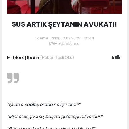
SUS ARTIK ŞEYTANIN AVUKATI!
Ekleme Tarihi: 03.09.2025 - 05:44
876+ kez okundu.
Erkek
|
Kadın
(Haberi Sesli Oku)
“İyi de o saatte, orada ne işi vardı?”
“Mini etek giyerse, başına geleceği biliyordur!”
“Gece gece kadın başına dışarı çıkılır mı?”