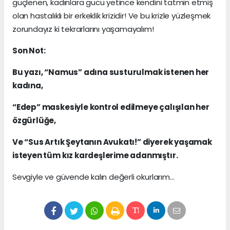
güçlenen, kadınlara gücü yetince kendini tatmin etmiş
olan hastalıklı bir erkeklik krizidir! Ve bu krizle yüzleşmek
zorundayız ki tekrarlarını yaşamayalım!
Son Not:
Bu yazı, “Namus” adına susturulmak istenen her
kadına,
“Edep” maskesiyle kontrol edilmeye çalışılan her
özgürlüğe,
Ve “Sus Artık Şeytanın Avukatı!” diyerek yaşamak
isteyen tüm kız kardeşlerime adanmıştır.
Sevgiyle ve güvende kalın değerli okurlarım…