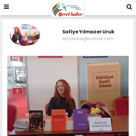
Safiye Yılmazer Uruk
safiyeuruk@outlook.com