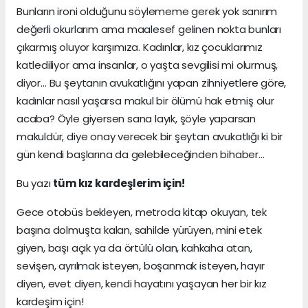
Bunların ironi olduğunu söylememe gerek yok sanırım
değerli okurlarım ama maalesef gelinen nokta bunları
çıkarmış oluyor karşımıza. Kadınlar, kız çocuklarımız
katlediliyor ama insanlar, o yaşta sevgilisi mi olurmuş,
diyor… Bu şeytanın avukatlığını yapan zihniyetlere göre,
kadınlar nasıl yaşarsa makul bir ölümü hak etmiş olur
acaba? Öyle giyersen sana layık, şöyle yaparsan
makuldür, diye onay verecek bir şeytan avukatlığı ki bir
gün kendi başlarına da gelebileceğinden bihaber…
Bu yazı
tüm kız kardeşlerim için!
Gece otobüs bekleyen, metroda kitap okuyan, tek
başına dolmuşta kalan, sahilde yürüyen, mini etek
giyen, başı açık ya da örtülü olan, kahkaha atan,
sevişen, ayrılmak isteyen, boşanmak isteyen, hayır
diyen, evet diyen, kendi hayatını yaşayan her bir kız
kardeşim için!