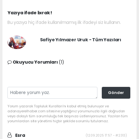
Yazıya ifade bırak !
Bu yazıya hiç ifade kullanılmamış ilk ifadeyi siz kullanın.
Safiye Yılmazer Uruk - Tüm Yazıları
Okuyucu Yorumları
(1)
Gönder
Yorum yazarak Topluluk Kuralları’nı kabul etmiş bulunuyor ve
adanayerelhaber.com sitesine yaptığınız yorumunuzla ilgili doğrudan
veya dolaylı tüm sorumluluğu tek başınıza üstleniyorsunuz. Yazılan tüm
yorumlardan site yönetimi hiçbir şekilde sorumlu tutulamaz.
Esra
(12.09.2025 17:57 - #2313)