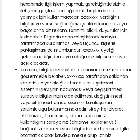
hesabınızla ilgili işlem yapmak, gerektiğinde sizinle
iletişime geçilmesini sağlamak, bilgilendirme
yapmak için kullanmaktadır. xxxxxxxx, verdiğiniz
bilgileri ve varsa sağladığınız içerikleri kendine veya
başkalarına ait reklam, tanıtım, bildiri, duyurular için
kullanabilir. Bilgilerin anonimleştirilmek şartıyla
tarafımızca kullanılması veya üçüncü kişilerle
paylaşılması da mümkündür. xxxxxxxx üyeliği
gizlenemediğinden, üye olduğunuz bilgisi kamuya
açık olacaktır.
xxxxxxxx, bilgilerinizi saklama konusunda azami özeni
göstermekle beraber, xxxxxxxx tarafından saklanan
verilerinizin yer aldığı sisteme izinsiz girilmesi,
sistemin işleyişinin bozulması veya değiştirilmesi
suretiyle bilgilerinizin elde edilmesi, değiştirilmesi
veya silinmesi halinde xxxxxxxx kuruluşunun
sorumluluğu bulunmamaktadır. Siteyi her ziyaret
ettiğinizde, IP adresiniz, işletim sisteminiz,
kullandığınız tarayıcınız (chrome, explorer vs.),
bağlantı zamanı ve süre bilgileriniz ve benzeri bilgiler
otomatik olarak kaydedilmekte olup, izniniz