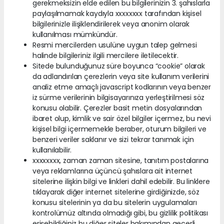
gerekmeksizin elde edilen bu bilgilerinizin 3. şahıslarla
paylaşılmamak kaydıyla xxxxxxxx tarafından kişisel
bilgilerinizle ilişiklendirilerek veya anonim olarak
kullanılması mümkündür.
Resmi mercilerden usulüne uygun talep gelmesi
halinde bilgileriniz ilgili mercilere iletilecektir.
Sitede bulunduğunuz süre boyunca “cookie” olarak
da adlandırılan çerezlerin veya site kullanım verilerini
analiz etme amaçlı javascript kodlarının veya benzer
iz sürme verilerinin bilgisayarınıza yerleştirilmesi söz
konusu olabilir. Çerezler basit metin dosyalarından
ibaret olup, kimlik ve sair özel bilgiler içermez, bu nevi
kişisel bilgi içermemekle beraber, oturum bilgileri ve
benzeri veriler saklanır ve sizi tekrar tanımak için
kullanılabilir.
xxxxxxxx, zaman zaman sitesine, tanıtım postalarına
veya reklamlarına üçüncü şahıslara ait internet
sitelerine ilişkin bilgi ve linkleri dahil edebilir. Bu linklere
tıklayarak diğer internet sitelerine girdiğinizde, söz
konusu sitelerinin ya da bu sitelerin uygulamaları
kontrolümüz altında olmadığı gibi, bu gizlilik politikası
erişebildiğiniz bu diğer siteler bakımından geçerli