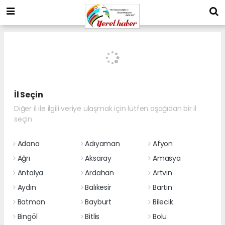
İl Seçin
Diğer il ile ilgili veriye ulaşmak için lütfen aşağıdan bir il
seçin
Adana
Adıyaman
Afyon
Ağrı
Aksaray
Amasya
Antalya
Ardahan
Artvin
Aydın
Balıkesir
Bartın
Batman
Bayburt
Bilecik
Bingöl
Bitlis
Bolu