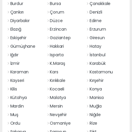
Burdur
Bursa
Çanakkale
Çankırı
Çorum
Denizli
Diyarbakır
Düzce
Edirne
Elazığ
Erzincan
Erzurum
Eskişehir
Gaziantep
Giresun
Gümüşhane
Hakkari
Hatay
Iğdır
Isparta
İstanbul
İzmir
K.Maraş
Karabük
Karaman
Kars
Kastamonu
Kayseri
Kırıkkale
Kırşehir
Kilis
Kocaeli
Konya
Kütahya
Malatya
Manisa
Mardin
Mersin
Muğla
Muş
Nevşehir
Niğde
Ordu
Osmaniye
Rize
Sakarya
Samsun
Siirt