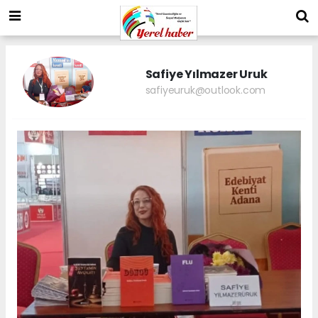
Safiye Yılmazer Uruk
safiyeuruk@outlook.com