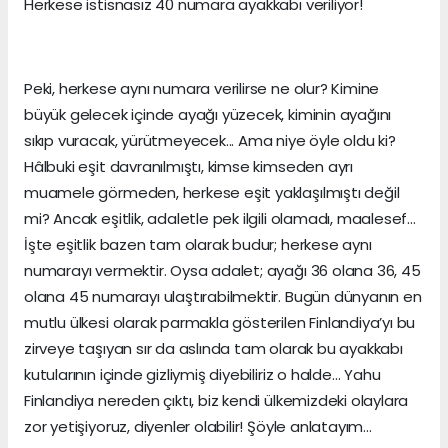
Herkese istisnasız 40 numara ayakkabı veriliyor!
Peki, herkese aynı numara verilirse ne olur? Kimine
büyük gelecek içinde ayağı yüzecek, kiminin ayağını
sıkıp vuracak, yürütmeyecek... Ama niye öyle oldu ki?
Hâlbuki eşit davranılmıştı, kimse kimseden ayrı
muamele görmeden, herkese eşit yaklaşılmıştı değil
mi? Ancak eşitlik, adaletle pek ilgili olamadı, maalesef…
İşte eşitlik bazen tam olarak budur; herkese aynı
numarayı vermektir. Oysa adalet; ayağı 36 olana 36, 45
olana 45 numarayı ulaştırabilmektir. Bugün dünyanın en
mutlu ülkesi olarak parmakla gösterilen Finlandiya’yı bu
zirveye taşıyan sır da aslında tam olarak bu ayakkabı
kutularının içinde gizliymiş diyebiliriz o halde… Yahu
Finlandiya nereden çıktı, biz kendi ülkemizdeki olaylara
zor yetişiyoruz, diyenler olabilir! Şöyle anlatayım…