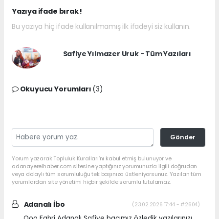
Yazıya ifade bırak !
Bu yazıya hiç ifade kullanılmamış ilk ifadeyi siz kullanın.
Safiye Yılmazer Uruk - Tüm Yazıları
Okuyucu Yorumları
(3)
Gönder
Yorum yazarak Topluluk Kuralları’nı kabul etmiş bulunuyor ve
adanayerelhaber.com sitesine yaptığınız yorumunuzla ilgili doğrudan
veya dolaylı tüm sorumluluğu tek başınıza üstleniyorsunuz. Yazılan tüm
yorumlardan site yönetimi hiçbir şekilde sorumlu tutulamaz.
Adanalı İbo
(23.02.2026 17:44 - #2604)
Ooo Fahri Adanalı Safiye bacımız özledik yazılarınızı