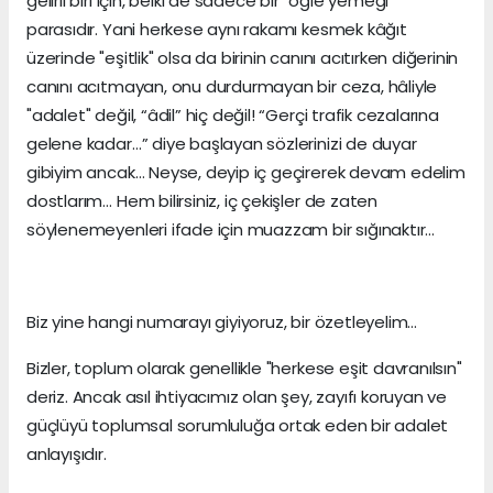
gelirli biri için, belki de sadece bir "öğle yemeği"
parasıdır. Yani herkese aynı rakamı kesmek kâğıt
üzerinde "eşitlik" olsa da birinin canını acıtırken diğerinin
canını acıtmayan, onu durdurmayan bir ceza, hâliyle
"adalet" değil, “âdil” hiç değil! “Gerçi trafik cezalarına
gelene kadar…” diye başlayan sözlerinizi de duyar
gibiyim ancak… Neyse, deyip iç geçirerek devam edelim
dostlarım… Hem bilirsiniz, iç çekişler de zaten
söylenemeyenleri ifade için muazzam bir sığınaktır…
Biz yine hangi numarayı giyiyoruz, bir özetleyelim…
Bizler, toplum olarak genellikle "herkese eşit davranılsın"
deriz. Ancak asıl ihtiyacımız olan şey, zayıfı koruyan ve
güçlüyü toplumsal sorumluluğa ortak eden bir adalet
anlayışıdır.