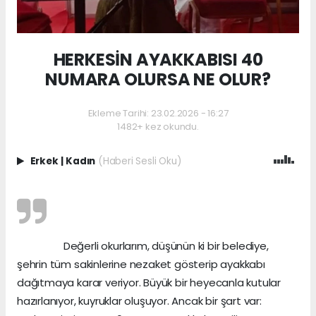
HERKESİN AYAKKABISI 40
NUMARA OLURSA NE OLUR?
Ekleme Tarihi: 23.02.2026 - 16:27
1482+ kez okundu.
Erkek
|
Kadın
(Haberi Sesli Oku)
Değerli okurlarım, düşünün ki bir belediye,
şehrin tüm sakinlerine nezaket gösterip ayakkabı
dağıtmaya karar veriyor. Büyük bir heyecanla kutular
hazırlanıyor, kuyruklar oluşuyor. Ancak bir şart var: