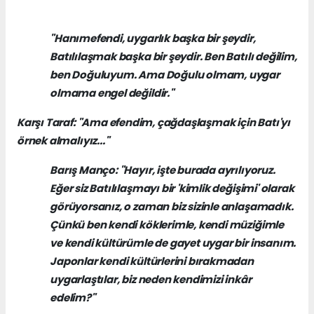
"Hanımefendi, uygarlık başka bir şeydir,
Batılılaşmak başka bir şeydir. Ben Batılı değilim,
ben Doğuluyum. Ama Doğulu olmam, uygar
olmama engel değildir."
Karşı Taraf: "Ama efendim, çağdaşlaşmak için Batı'yı
örnek almalıyız..."
Barış Manço: "Hayır, işte burada ayrılıyoruz.
Eğer siz Batılılaşmayı bir 'kimlik değişimi' olarak
görüyorsanız, o zaman biz sizinle anlaşamadık.
Çünkü ben kendi köklerimle, kendi müziğimle
ve kendi kültürümle de gayet uygar bir insanım.
Japonlar kendi kültürlerini bırakmadan
uygarlaştılar, biz neden kendimizi inkâr
edelim?"