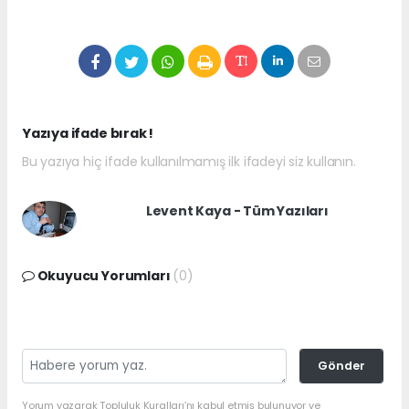
Yazıya ifade bırak !
Bu yazıya hiç ifade kullanılmamış ilk ifadeyi siz kullanın.
Levent Kaya - Tüm Yazıları
Okuyucu Yorumları
(0)
Gönder
Yorum yazarak Topluluk Kuralları’nı kabul etmiş bulunuyor ve