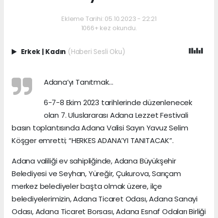
Ekleme Tarihi: 05.10.2023 - 22:21
1066+ kez okundu.
Erkek
|
Kadın
(Haberi Sesli Oku)
Adana’yı Tanıtmak…
6-7-8 Ekim 2023 tarihlerinde düzenlenecek
olan 7. Uluslararası Adana Lezzet Festivali
basın toplantısında Adana Valisi Sayın Yavuz Selim
Köşger emretti; “HERKES ADANA’YI TANITACAK”.
Adana valiliği ev sahipliğinde, Adana Büyükşehir
Belediyesi ve Seyhan, Yüreğir, Çukurova, Sarıçam
merkez belediyeler başta olmak üzere, ilçe
belediyelerimizin, Adana Ticaret Odası, Adana Sanayi
Odası, Adana Ticaret Borsası, Adana Esnaf Odaları Birliği