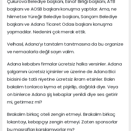
Çukurova Belediye başkanı, Esnaf Birliği başkanı, ATB
başkanı ve AOSB başkanı konuşma yaptılar. Ama, ne
hikmetse Yüreğir Belediye başkanı, Sarıçam Belediye
başkanı ve Adana Ticaret Odası başkanı konuşma
yapmadılar. Nedenini çok merak ettik.
Velhasıl, Adana’yı tanıtalım tanıtmasına da bu organize
ve nemacılarla değil sayın valim.
Adana kebabını firmalar ücretsiz halka versinler. Adana
şalgamını ücretsiz içirsinler ve üzerine de Adana Bici
bicisini de tatlı niyetine ücretsiz ikram etsinler. Bakın
bakalım tonlarca kıyma et pişirilip, dağıtıldı diye. Veya
on binlerce Adana şiş kebaplar yenildi diye ses getirir
mi, getirmez mi?
Bırakalım birkaç oteli zengin etmeyi. Bırakalım birkaç
lokantayı, kebapçıyı zengin etmeyi. Zaten sponsorlar
bu masrafları karşılamıyorlar mı?