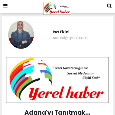
İsa Ekici
isaekici@gmail.com
Adana'yı Tanıtmak...