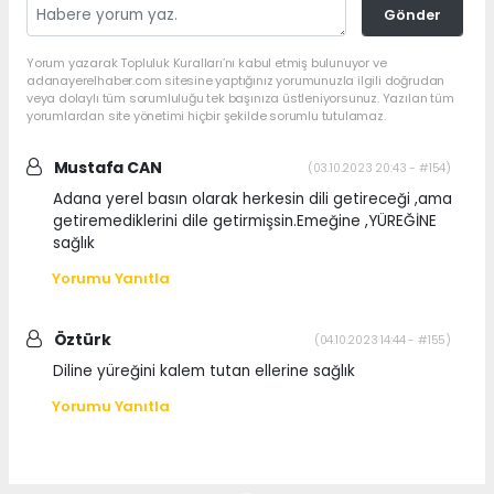
Gönder
Yorum yazarak Topluluk Kuralları’nı kabul etmiş bulunuyor ve
adanayerelhaber.com sitesine yaptığınız yorumunuzla ilgili doğrudan
veya dolaylı tüm sorumluluğu tek başınıza üstleniyorsunuz. Yazılan tüm
yorumlardan site yönetimi hiçbir şekilde sorumlu tutulamaz.
Mustafa CAN
(03.10.2023 20:43 - #154)
Adana yerel basın olarak herkesin dili getireceği ,ama
getiremediklerini dile getirmişsin.Emeğine ,YÜREĞİNE
sağlık
Yorumu Yanıtla
Öztürk
(04.10.2023 14:44 - #155)
Diline yüreğini kalem tutan ellerine sağlık
Yorumu Yanıtla