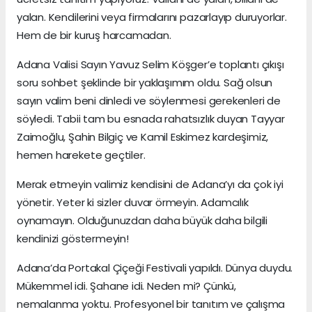
yalan. Kendilerini veya firmalarını pazarlayıp duruyorlar.
Hem de bir kuruş harcamadan.
Adana Valisi Sayın Yavuz Selim Köşger’e toplantı çıkışı
soru sohbet şeklinde bir yaklaşımım oldu. Sağ olsun
sayın valim beni dinledi ve söylenmesi gerekenleri de
söyledi. Tabii tam bu esnada rahatsızlık duyan Tayyar
Zaimoğlu, Şahin Bilgiç ve Kamil Eskimez kardeşimiz,
hemen harekete geçtiler.
Merak etmeyin valimiz kendisini de Adana’yı da çok iyi
yönetir. Yeter ki sizler duvar örmeyin. Adamcılık
oynamayın. Olduğunuzdan daha büyük daha bilgili
kendinizi göstermeyin!
Adana’da Portakal Çiçeği Festivali yapıldı. Dünya duydu.
Mükemmel idi. Şahane idi. Neden mi? Çünkü,
nemalanma yoktu. Profesyonel bir tanıtım ve çalışma