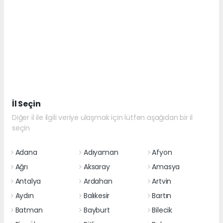
İl Seçin
Diğer il ile ilgili veriye ulaşmak için lütfen aşağıdan bir il
seçin
Adana
Adıyaman
Afyon
Ağrı
Aksaray
Amasya
Antalya
Ardahan
Artvin
Aydın
Balıkesir
Bartın
Batman
Bayburt
Bilecik