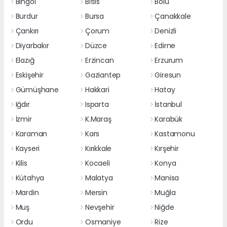
Bingöl
Bitlis
Bolu
Burdur
Bursa
Çanakkale
Çankırı
Çorum
Denizli
Diyarbakır
Düzce
Edirne
Elazığ
Erzincan
Erzurum
Eskişehir
Gaziantep
Giresun
Gümüşhane
Hakkari
Hatay
Iğdır
Isparta
İstanbul
İzmir
K.Maraş
Karabük
Karaman
Kars
Kastamonu
Kayseri
Kırıkkale
Kırşehir
Kilis
Kocaeli
Konya
Kütahya
Malatya
Manisa
Mardin
Mersin
Muğla
Muş
Nevşehir
Niğde
Ordu
Osmaniye
Rize