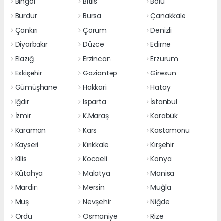
Bingöl
Bitlis
Bolu
Burdur
Bursa
Çanakkale
Çankırı
Çorum
Denizli
Diyarbakır
Düzce
Edirne
Elazığ
Erzincan
Erzurum
Eskişehir
Gaziantep
Giresun
Gümüşhane
Hakkari
Hatay
Iğdır
Isparta
İstanbul
İzmir
K.Maraş
Karabük
Karaman
Kars
Kastamonu
Kayseri
Kırıkkale
Kırşehir
Kilis
Kocaeli
Konya
Kütahya
Malatya
Manisa
Mardin
Mersin
Muğla
Muş
Nevşehir
Niğde
Ordu
Osmaniye
Rize