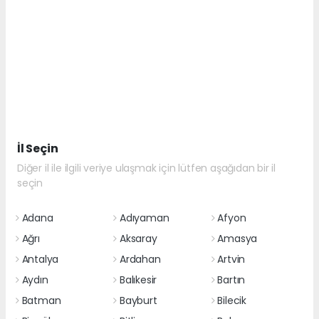
İl Seçin
Diğer il ile ilgili veriye ulaşmak için lütfen aşağıdan bir il
seçin
Adana
Adıyaman
Afyon
Ağrı
Aksaray
Amasya
Antalya
Ardahan
Artvin
Aydın
Balıkesir
Bartın
Batman
Bayburt
Bilecik