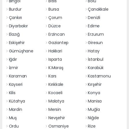
Bingöl
Bitlis
Bolu
Burdur
Bursa
Çanakkale
Çankırı
Çorum
Denizli
Diyarbakır
Düzce
Edirne
Elazığ
Erzincan
Erzurum
Eskişehir
Gaziantep
Giresun
Gümüşhane
Hakkari
Hatay
Iğdır
Isparta
İstanbul
İzmir
K.Maraş
Karabük
Karaman
Kars
Kastamonu
Kayseri
Kırıkkale
Kırşehir
Kilis
Kocaeli
Konya
Kütahya
Malatya
Manisa
Mardin
Mersin
Muğla
Muş
Nevşehir
Niğde
Ordu
Osmaniye
Rize