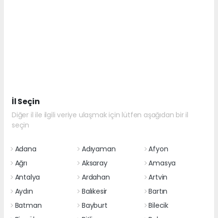
İl Seçin
Diğer il ile ilgili veriye ulaşmak için lütfen aşağıdan bir il
seçin
Adana
Adıyaman
Afyon
Ağrı
Aksaray
Amasya
Antalya
Ardahan
Artvin
Aydın
Balıkesir
Bartın
Batman
Bayburt
Bilecik