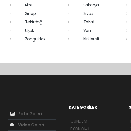
Rize
Sakarya
Sinop
Sivas
Tekirdağ
Tokat
Uşak
Van
Zonguldak
Kırklareli
KATEGORİLER
S
Foto Galeri
GÜNDEM
Video Galeri
EKONOMİ