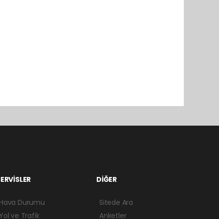
ERVİSLER
DİĞER
Hava Durumu
Sitede Ara
Yol ve Trafik
Anketler