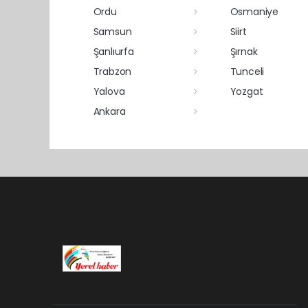
Ordu
Osmaniye
Samsun
Siirt
Şanlıurfa
Şırnak
Trabzon
Tunceli
Yalova
Yozgat
Ankara
Pro-0.029