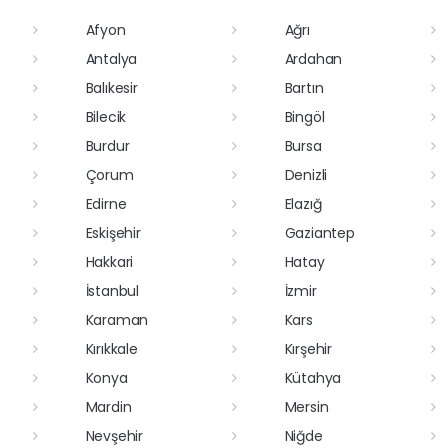
Afyon
Ağrı
Antalya
Ardahan
Balıkesir
Bartın
Bilecik
Bingöl
Burdur
Bursa
Çorum
Denizli
Edirne
Elazığ
Eskişehir
Gaziantep
Hakkari
Hatay
İstanbul
İzmir
Karaman
Kars
Kırıkkale
Kırşehir
Konya
Kütahya
Mardin
Mersin
Nevşehir
Niğde