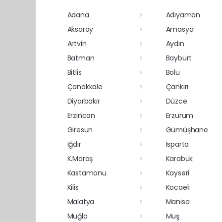
Adana
Adıyaman
Aksaray
Amasya
Artvin
Aydın
Batman
Bayburt
Bitlis
Bolu
Çanakkale
Çankırı
Diyarbakır
Düzce
Erzincan
Erzurum
Giresun
Gümüşhane
Iğdır
Isparta
K.Maraş
Karabük
Kastamonu
Kayseri
Kilis
Kocaeli
Malatya
Manisa
Muğla
Muş