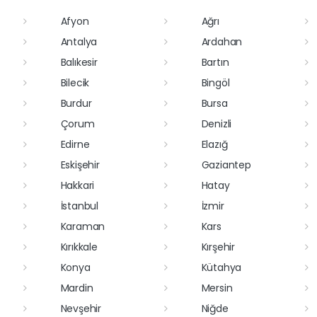
Afyon
Ağrı
Antalya
Ardahan
Balıkesir
Bartın
Bilecik
Bingöl
Burdur
Bursa
Çorum
Denizli
Edirne
Elazığ
Eskişehir
Gaziantep
Hakkari
Hatay
İstanbul
İzmir
Karaman
Kars
Kırıkkale
Kırşehir
Konya
Kütahya
Mardin
Mersin
Nevşehir
Niğde