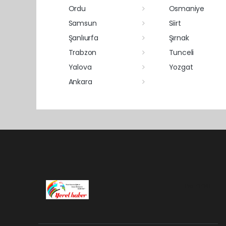
Ordu
Osmaniye
Samsun
Siirt
Şanlıurfa
Şırnak
Trabzon
Tunceli
Yalova
Yozgat
Ankara
Pro-0.041