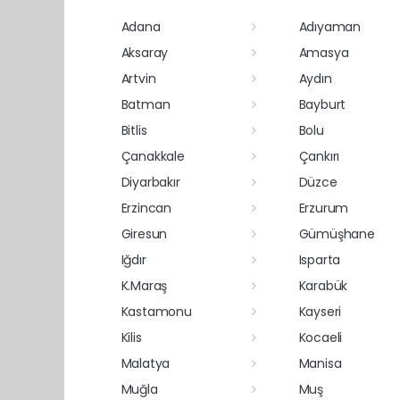
Adana
Adıyaman
Aksaray
Amasya
Artvin
Aydın
Batman
Bayburt
Bitlis
Bolu
Çanakkale
Çankırı
Diyarbakır
Düzce
Erzincan
Erzurum
Giresun
Gümüşhane
Iğdır
Isparta
K.Maraş
Karabük
Kastamonu
Kayseri
Kilis
Kocaeli
Malatya
Manisa
Muğla
Muş