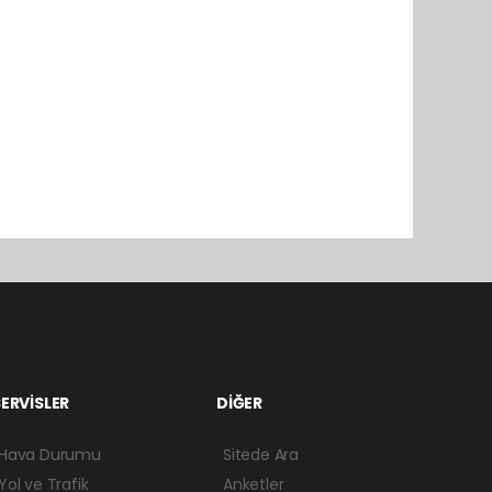
ERVİSLER
DİĞER
Hava Durumu
Sitede Ara
Yol ve Trafik
Anketler