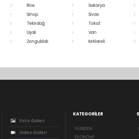
Rize
Sakarya
Sinop
Sivas
Tekirdağ
Tokat
Uşak
Van
Zonguldak
Kırklareli
KATEGORİLER
S
Foto Galeri
GÜNDEM
Video Galeri
EKONOMİ