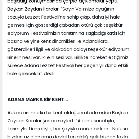
başladığı konuşmasında çarpıcı açıklamalar yaptı.
Başkan Zeydan Karalar, “
Sayın Valimize ayağının
tozuyla Lezzet Festivali’ne sahip çıkıp, daha iyi hale
gelmesi için gösterdiği çabadan ötürü çok teşekkür
ediyorum. Festivalimizin tanıtımına sağladığı katkı için
basına ve yine kent dinamikleri ile Adanalılara,
gösterdikleri ilgili ve alakadan dolayı teşekkür ediyorum.
Bir elin nesi var, iki elin sesi var. Birlikte hareket ettiğimiz
sürece Adana Lezzet Festivali her geçen yıl daha etkili
hale gelecektir” dedi.
ADANA MARKA BİR KENT…
Adana’nın marka bir kent olduğunu ifade eden Başkan
Zeydan Karalar şunları söyledi: “Adana sanatıyla,
tarımıyla, ticaretiyle, her şeyiyle marka bir kent. Nüfusu
bizden az olan ama devletten aldığı gelir bizden fazla