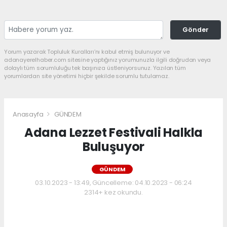
Gönder
Yorum yazarak Topluluk Kuralları’nı kabul etmiş bulunuyor ve
adanayerelhaber.com sitesine yaptığınız yorumunuzla ilgili doğrudan veya
dolaylı tüm sorumluluğu tek başınıza üstleniyorsunuz. Yazılan tüm
yorumlardan site yönetimi hiçbir şekilde sorumlu tutulamaz.
Anasayfa
GÜNDEM
Adana Lezzet Festivali Halkla
Buluşuyor
GÜNDEM
03.10.2023 - 13:49, Güncelleme: 04.10.2023 - 06:24
2314+ kez okundu.