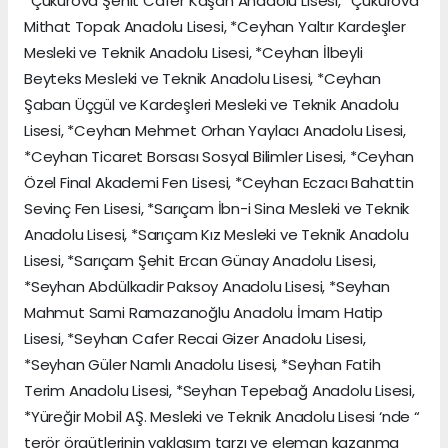
*Çukurova Şehit Cafer Kaşan Anadolu Lisesi, *Çukurova
Mithat Topak Anadolu Lisesi, *Ceyhan Yaltır Kardeşler
Mesleki ve Teknik Anadolu Lisesi, *Ceyhan İlbeyli
Beyteks Mesleki ve Teknik Anadolu Lisesi, *Ceyhan
Şaban Üçgül ve Kardeşleri Mesleki ve Teknik Anadolu
Lisesi, *Ceyhan Mehmet Orhan Yaylacı Anadolu Lisesi,
*Ceyhan Ticaret Borsası Sosyal Bilimler Lisesi, *Ceyhan
Özel Final Akademi Fen Lisesi, *Ceyhan Eczacı Bahattin
Sevinç Fen Lisesi, *Sarıçam İbn-i Sina Mesleki ve Teknik
Anadolu Lisesi, *Sarıçam Kız Mesleki ve Teknik Anadolu
Lisesi, *Sarıçam Şehit Ercan Günay Anadolu Lisesi,
*Seyhan Abdülkadir Paksoy Anadolu Lisesi, *Seyhan
Mahmut Sami Ramazanoğlu Anadolu İmam Hatip
Lisesi, *Seyhan Cafer Recai Gizer Anadolu Lisesi,
*Seyhan Güler Namlı Anadolu Lisesi, *Seyhan Fatih
Terim Anadolu Lisesi, *Seyhan Tepebağ Anadolu Lisesi,
*Yüreğir Mobil AŞ. Mesleki ve Teknik Anadolu Lisesi ‘nde “
terör örgütlerinin yaklaşım tarzı ve eleman kazanma