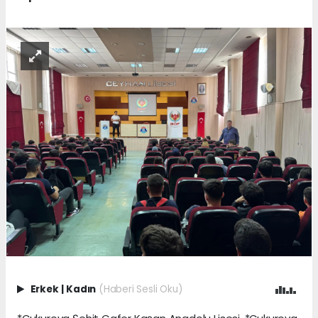
Erkek
|
Kadın
(Haberi Sesli Oku)