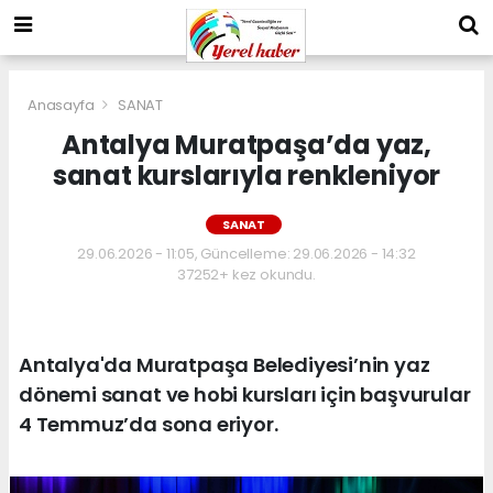
Anasayfa
SANAT
Antalya Muratpaşa’da yaz,
sanat kurslarıyla renkleniyor
SANAT
29.06.2026 - 11:05, Güncelleme: 29.06.2026 - 14:32
37252+ kez okundu.
Antalya'da Muratpaşa Belediyesi’nin yaz
dönemi sanat ve hobi kursları için başvurular
4 Temmuz’da sona eriyor.