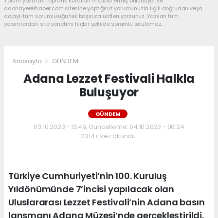
Yorum yazarak Topluluk Kuralları’nı kabul etmiş bulunuyor ve
adanayerelhaber.com sitesine yaptığınız yorumunuzla ilgili doğrudan veya
dolaylı tüm sorumluluğu tek başınıza üstleniyorsunuz. Yazılan tüm
yorumlardan site yönetimi hiçbir şekilde sorumlu tutulamaz.
Anasayfa
GÜNDEM
Adana Lezzet Festivali Halkla
Buluşuyor
GÜNDEM
03.10.2023 - 13:49, Güncelleme: 04.10.2023 - 06:24
2314+ kez okundu.
Türkiye Cumhuriyeti’nin 100. Kuruluş
Yıldönümünde 7’incisi yapılacak olan
Uluslararası Lezzet Festivali’nin Adana basın
lansmanı Adana Müzesi’nde gerçekleştirildi.