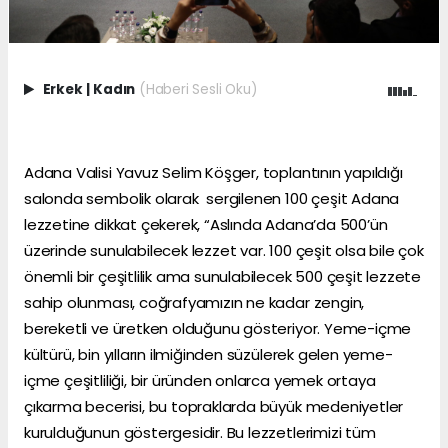
Erkek
|
Kadın
(Haberi Sesli Oku)
Adana Valisi Yavuz Selim Köşger, toplantının yapıldığı
salonda sembolik olarak sergilenen 100 çeşit Adana
lezzetine dikkat çekerek, “Aslında Adana’da 500’ün
üzerinde sunulabilecek lezzet var. 100 çeşit olsa bile çok
önemli bir çeşitlilik ama sunulabilecek 500 çeşit lezzete
sahip olunması, coğrafyamızın ne kadar zengin,
bereketli ve üretken olduğunu gösteriyor. Yeme-içme
kültürü, bin yılların ilmiğinden süzülerek gelen yeme-
içme çeşitliliği, bir üründen onlarca yemek ortaya
çıkarma becerisi, bu topraklarda büyük medeniyetler
kurulduğunun göstergesidir. Bu lezzetlerimizi tüm