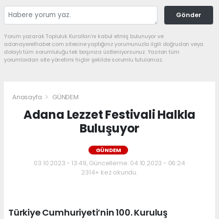
Gönder
Yorum yazarak Topluluk Kuralları’nı kabul etmiş bulunuyor ve
adanayerelhaber.com sitesine yaptığınız yorumunuzla ilgili doğrudan veya
dolaylı tüm sorumluluğu tek başınıza üstleniyorsunuz. Yazılan tüm
yorumlardan site yönetimi hiçbir şekilde sorumlu tutulamaz.
Anasayfa
GÜNDEM
Adana Lezzet Festivali Halkla
Buluşuyor
GÜNDEM
03.10.2023 - 13:49, Güncelleme: 04.10.2023 - 06:24
2314+ kez okundu.
Türkiye Cumhuriyeti’nin 100. Kuruluş