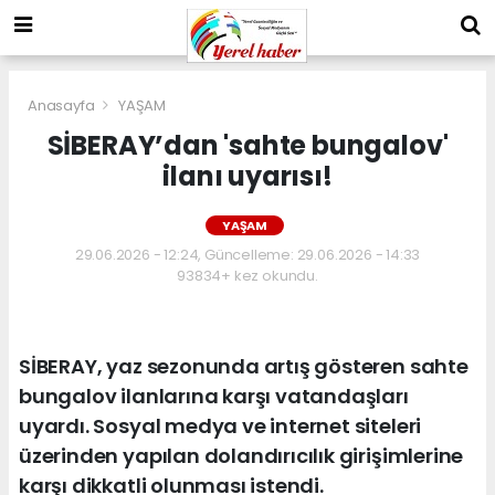
Anasayfa
YAŞAM
SİBERAY’dan 'sahte bungalov'
ilanı uyarısı!
YAŞAM
29.06.2026 - 12:24, Güncelleme: 29.06.2026 - 14:33
93834+ kez okundu.
SİBERAY, yaz sezonunda artış gösteren sahte
bungalov ilanlarına karşı vatandaşları
uyardı. Sosyal medya ve internet siteleri
üzerinden yapılan dolandırıcılık girişimlerine
karşı dikkatli olunması istendi.