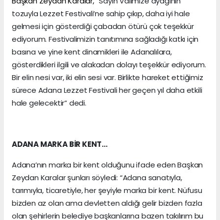
Başkan Zeydan Karalar, “
Sayın Valimize ayağının
tozuyla Lezzet Festivali’ne sahip çıkıp, daha iyi hale
gelmesi için gösterdiği çabadan ötürü çok teşekkür
ediyorum. Festivalimizin tanıtımına sağladığı katkı için
basına ve yine kent dinamikleri ile Adanalılara,
gösterdikleri ilgili ve alakadan dolayı teşekkür ediyorum.
Bir elin nesi var, iki elin sesi var. Birlikte hareket ettiğimiz
sürece Adana Lezzet Festivali her geçen yıl daha etkili
hale gelecektir” dedi.
ADANA MARKA BİR KENT…
Adana’nın marka bir kent olduğunu ifade eden Başkan
Zeydan Karalar şunları söyledi: “Adana sanatıyla,
tarımıyla, ticaretiyle, her şeyiyle marka bir kent. Nüfusu
bizden az olan ama devletten aldığı gelir bizden fazla
olan şehirlerin belediye başkanlarına bazen takılırım bu