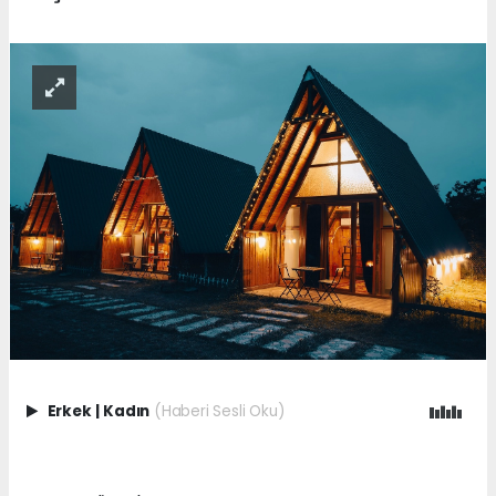
Erkek
|
Kadın
(Haberi Sesli Oku)