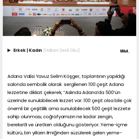
Erkek
|
Kadın
(Haberi Sesli Oku)
Adana Valisi Yavuz Selim Köşger, toplantının yapıldığı
salonda sembolik olarak sergilenen 100 çeşit Adana
lezzetine dikkat çekerek, “Aslında Adana’da 500’ün
üzerinde sunulabilecek lezzet var. 100 çeşit olsa bile çok
önemli bir çeşitlilik ama sunulabilecek 500 çeşit lezzete
sahip olunması, coğrafyamızın ne kadar zengin,
bereketli ve üretken olduğunu gösteriyor. Yeme-içme
kültürü, bin yılların ilmiğinden süzülerek gelen yeme-