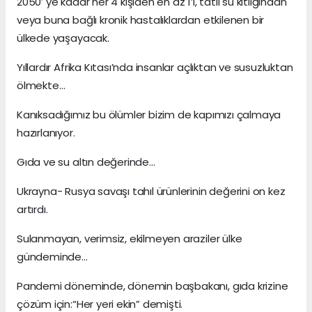
2050′ ye kadar her 4 kişiden en az 1’i, tatlı su kıtlığından
veya buna bağlı kronik hastalıklardan etkilenen bir
ülkede yaşayacak.
Yıllardır Afrika Kıtası’nda insanlar açlıktan ve susuzluktan
ölmekte…
Kanıksadığımız bu ölümler bizim de kapımızı çalmaya
hazırlanıyor.
Gıda ve su altın değerinde…
Ukrayna- Rusya savaşı tahıl ürünlerinin değerini on kez
artırdı.
Sulanmayan, verimsiz, ekilmeyen araziler ülke
gündeminde…
Pandemi döneminde, dönemin başbakanı, gıda krizine
çözüm için:“Her yeri ekin” demişti.