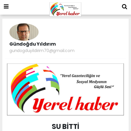
Gündoğdu Yıldırım
gundogduyildirim70@gmail.com
SU BİTTİ