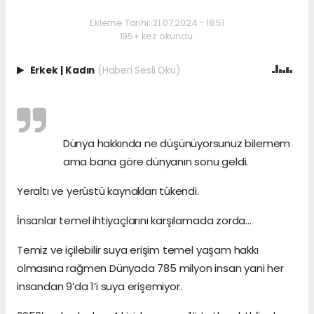
Ekleme Tarihi: 31.07.2024 - 18:51
195+ kez okundu.
Erkek
|
Kadın
(Haberi Sesli Oku)
Dünya hakkında ne düşünüyorsunuz bilemem
ama bana göre dünyanın sonu geldi.
Yeraltı ve yerüstü kaynakları tükendi.
İnsanlar temel ihtiyaçlarını karşılamada zorda…
Temiz ve içilebilir suya erişim temel yaşam hakkı
olmasına rağmen Dünyada 785 milyon insan yani her
insandan 9’da 1’i suya erişemiyor.