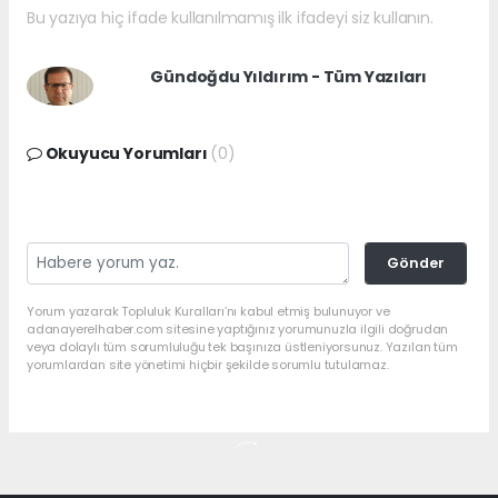
Bu yazıya hiç ifade kullanılmamış ilk ifadeyi siz kullanın.
Gündoğdu Yıldırım - Tüm Yazıları
Okuyucu Yorumları
(0)
Gönder
Yorum yazarak Topluluk Kuralları’nı kabul etmiş bulunuyor ve
adanayerelhaber.com sitesine yaptığınız yorumunuzla ilgili doğrudan
veya dolaylı tüm sorumluluğu tek başınıza üstleniyorsunuz. Yazılan tüm
yorumlardan site yönetimi hiçbir şekilde sorumlu tutulamaz.