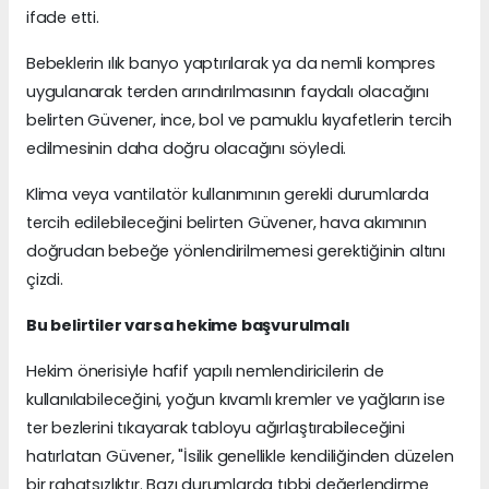
ifade etti.
Bebeklerin ılık banyo yaptırılarak ya da nemli kompres
uygulanarak terden arındırılmasının faydalı olacağını
belirten Güvener, ince, bol ve pamuklu kıyafetlerin tercih
edilmesinin daha doğru olacağını söyledi.
Klima veya vantilatör kullanımının gerekli durumlarda
tercih edilebileceğini belirten Güvener, hava akımının
doğrudan bebeğe yönlendirilmemesi gerektiğinin altını
çizdi.
Bu belirtiler varsa hekime başvurulmalı
Hekim önerisiyle hafif yapılı nemlendiricilerin de
kullanılabileceğini, yoğun kıvamlı kremler ve yağların ise
ter bezlerini tıkayarak tabloyu ağırlaştırabileceğini
hatırlatan Güvener, "İsilik genellikle kendiliğinden düzelen
bir rahatsızlıktır. Bazı durumlarda tıbbi değerlendirme