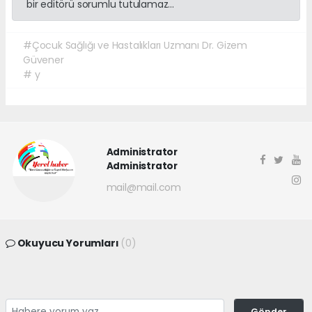
bir editörü sorumlu tutulamaz...
#Çocuk Sağlığı ve Hastalıkları Uzmanı Dr. Gizem
Güvener
# y
Administrator
Administrator
mail@mail.com
Okuyucu Yorumları
(0)
Gönder