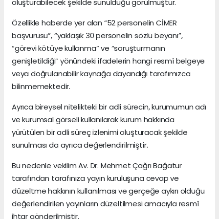
oluşturabilecek şekilde sunulduğu görülmüştür.
Özellikle haberde yer alan “52 personelin CİMER
başvurusu”, “yaklaşık 30 personelin sözlü beyanı”,
“görevi kötüye kullanma” ve “soruşturmanın
genişletildiği” yönündeki ifadelerin hangi resmî belgeye
veya doğrulanabilir kaynağa dayandığı tarafımızca
bilinmemektedir.
Ayrıca bireysel nitelikteki bir adli sürecin, kurumumun adı
ve kurumsal görseli kullanılarak kurum hakkında
yürütülen bir adli süreç izlenimi oluşturacak şekilde
sunulması da ayrıca değerlendirilmiştir.
Bu nedenle vekilim Av. Dr. Mehmet Çağrı Bağatur
tarafından tarafınıza yayın kuruluşuna cevap ve
düzeltme hakkının kullanılması ve gerçeğe aykırı olduğu
değerlendirilen yayınların düzeltilmesi amacıyla resmî
ihtar gönderilmiştir.