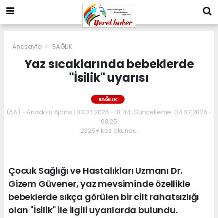
Anasayfa
SAĞLIK
Yaz sıcaklarında bebeklerde
"İsilik" uyarısı
SAĞLIK
(AA) - Anadolu Ajansı | 03.07.2026 - 18:44, Güncelleme: 04.07.2026 -
08:25
2325+ kez okundu.
Çocuk Sağlığı ve Hastalıkları Uzmanı Dr.
Gizem Güvener, yaz mevsiminde özellikle
bebeklerde sıkça görülen bir cilt rahatsızlığı
olan "İsilik" ile ilgili uyarılarda bulundu.