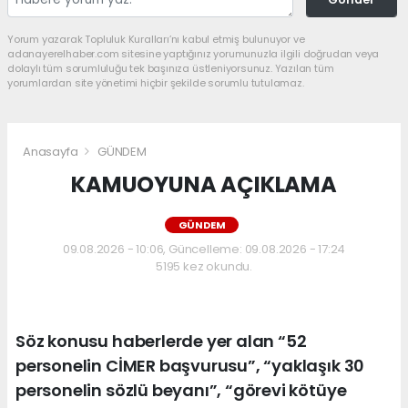
Yorum yazarak Topluluk Kuralları’nı kabul etmiş bulunuyor ve
adanayerelhaber.com sitesine yaptığınız yorumunuzla ilgili doğrudan veya
dolaylı tüm sorumluluğu tek başınıza üstleniyorsunuz. Yazılan tüm
yorumlardan site yönetimi hiçbir şekilde sorumlu tutulamaz.
Anasayfa
GÜNDEM
KAMUOYUNA AÇIKLAMA
GÜNDEM
09.08.2026 - 10:06, Güncelleme: 09.08.2026 - 17:24
5195 kez okundu.
Söz konusu haberlerde yer alan “52
personelin CİMER başvurusu”, “yaklaşık 30
personelin sözlü beyanı”, “görevi kötüye