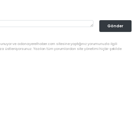
Gönder
ulunuyor ve adanayerelhaber.com sitesine yaptığınız yorumunuzla ilgili
a üstleniyorsunuz. Yazılan tüm yorumlardan site yönetimi hiçbir şekilde