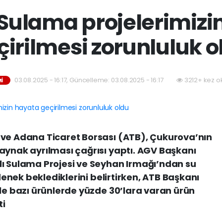
ulama projelerimizi
çirilmesi zorunluluk o
03.08.2025 - 16:17, Güncelleme: 03.08.2025 - 16:17
3212+ kez o
İ
 ve Adana Ticaret Borsası (ATB), Çukurova’nın
aynak ayrılması çağrısı yaptı. AGV Başkanı
lı Sulama Projesi ve Seyhan Irmağı’ndan su
ödenek beklediklerini belirtirken, ATB Başkanı
yle bazı ürünlerde yüzde 30’lara varan ürün
ti