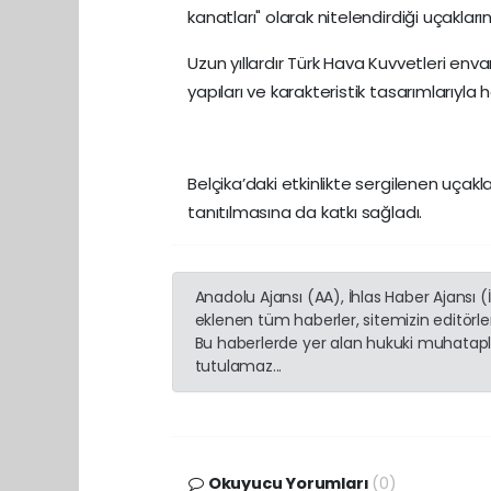
kanatları" olarak nitelendirdiği uçakları
Uzun yıllardır Türk Hava Kuvvetleri en
yapıları ve karakteristik tasarımlarıyla
Belçika’daki etkinlikte sergilenen uçakl
tanıtılmasına da katkı sağladı.
Anadolu Ajansı (AA), İhlas Haber Ajansı 
eklenen tüm haberler, sitemizin editörl
Bu haberlerde yer alan hukuki muhatapla
tutulamaz...
Okuyucu Yorumları
(0)