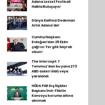
Adana Lezzet Festivali
Halkla Buluşuyor
Dünya Kalitesi Dedeman
Artık Adana'da!
Cumhurbaşkanı
Erdoğan’dan 29 Ekim
çağrısı: Yer gök bayrak
olsun!
The Intercept: 7
Temmuz'dan bu yana 273
ABD askeri öldü veya
yaralandı
HÜDA PAR Dış İlişkiler
Başkanı İmir: Filistin
Konvoyu koruma altına
alınmalı