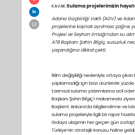
KAVAK:
Sulama projelerimizin hayata
Adana Güçbirliği Vakfı (AGV) ve Adan
projelerine kaynak ayrılması çağrısı 
Projesi ve Seyhan Irmağı’ndan su alımı 
ATB Başkanı Şahin Bilgiç, susuzluk ne
yaşandığına dikkat çekti.
İklim değişikliği nedeniyle ortaya çıka
yapılamadığı için bazı ürünlerde yüzde 
tarımsal sulama yatırımlarına acil öde
Başkanı Şahin Bilgiç’i makamında ziyar
Başkent Ankara’da bilgilendirme ve lobi
sulama projeleriyle ilgili bir rapor hazırl
Gıdaya ulaşımın her geçen gün zorlaşt
Türkiye’nin stratejik konusu haline gel