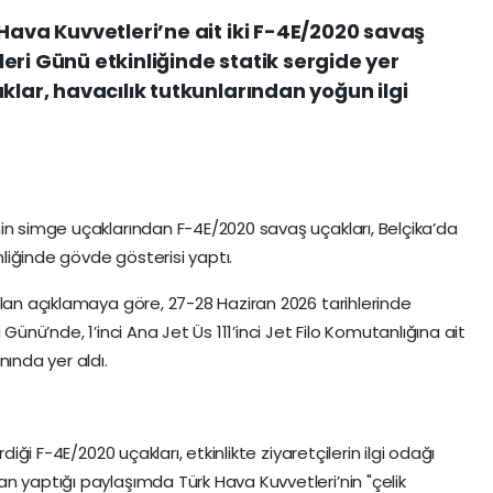
Hava Kuvvetleri’ne ait iki F-4E/2020 savaş
eri Günü etkinliğinde statik sergide yer
klar, havacılık tutkunlarından yoğun ilgi
in simge uçaklarından F-4E/2020 savaş uçakları, Belçika’da
iğinde gövde gösterisi yaptı.
ılan açıklamaya göre, 27-28 Haziran 2026 tarihlerinde
Günü’nde, 1’inci Ana Jet Üs 111’inci Jet Filo Komutanlığına ait
nında yer aldı.
diği F-4E/2020 uçakları, etkinlikte ziyaretçilerin ilgi odağı
n yaptığı paylaşımda Türk Hava Kuvvetleri’nin "çelik