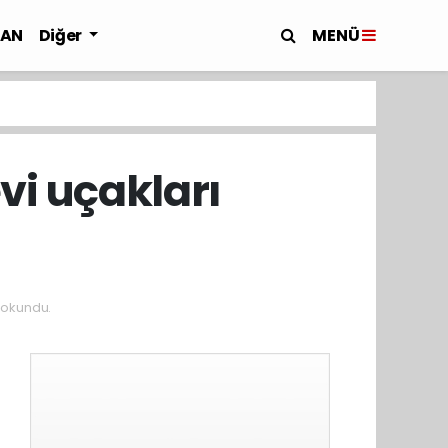
MENÜ
LAN
Diğer
vi uçakları
 okundu.