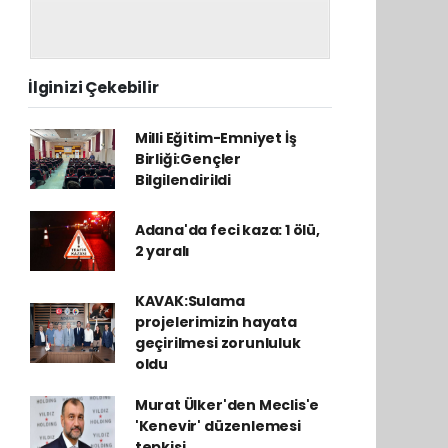
İlginizi Çekebilir
Milli Eğitim-Emniyet İş
Birliği:Gençler
Bilgilendirildi
Adana'da feci kaza: 1 ölü,
2 yaralı
KAVAK:Sulama
projelerimizin hayata
geçirilmesi zorunluluk
oldu
Murat Ülker'den Meclis'e
'Kenevir' düzenlemesi
tepkisi