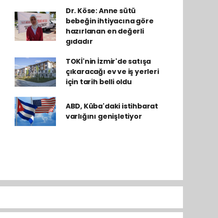
Dr. Köse: Anne sütü
bebeğin ihtiyacına göre
hazırlanan en değerli
gıdadır
TOKİ'nin İzmir'de satışa
çıkaracağı ev ve iş yerleri
için tarih belli oldu
ABD, Küba'daki istihbarat
varlığını genişletiyor