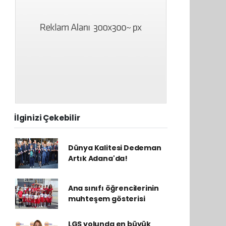
İlginizi Çekebilir
Dünya Kalitesi Dedeman
Artık Adana'da!
Ana sınıfı öğrencilerinin
muhteşem gösterisi
LGS yolunda en büyük