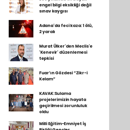
engel bilgi eksikliği değil
sınav kaygısı
Adana'da feci kaza: 1 ölü,
2 yaralı
Murat Ülker'den Meclis'e
'Kenevir' düzenlemesi
tepkisi
Fuar’ın Gözdesi “Zikr-i
Kelam”
KAVAK:Sulama
projelerimizin hayata
geçirilmesi zorunluluk
oldu
Milli Eğitim-Emniyet İş
Birliği:Gençler