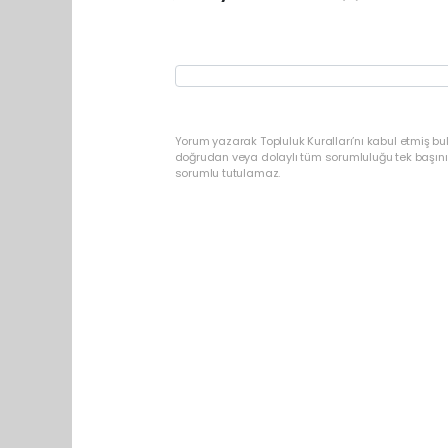
Yorum yazarak Topluluk Kuralları’nı kabul etmiş b
doğrudan veya dolaylı tüm sorumluluğu tek başınız
sorumlu tutulamaz.