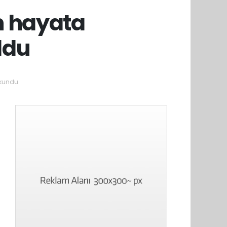
n hayata
ldu
kundu.