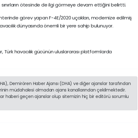
n sınırların ötesinde de ilgi görmeye devam ettiğini belirtti.
vanterinde görev yapan F-4E/2020 uçakları, modernize edilmiş
 havacılık dünyasında önemli bir yere sahip bulunuyor.
ar, Türk havacılık gücünün uluslararası platformlarda
(İHA), Demirören Haber Ajansı (DHA) ve diğer ajanslar tarafından
erinin müdahalesi olmadan ajans kanallarından çekilmektedir.
r haberi geçen ajanslar olup sitemizin hiç bir editörü sorumlu