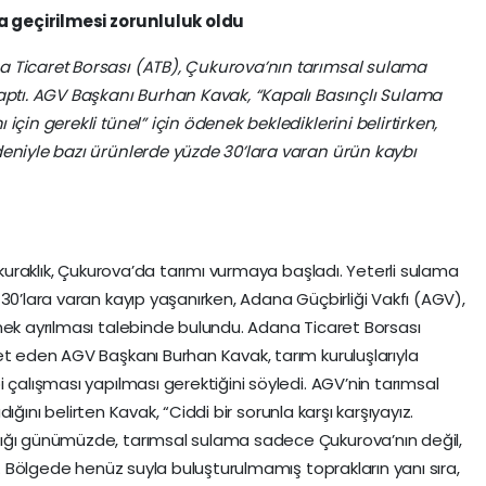
 geçirilmesi zorunluluk oldu
a Ticaret Borsası (ATB), Çukurova’nın tarımsal sulama
yaptı. AGV Başkanı Burhan Kavak, “Kapalı Basınçlı Sulama
için gerekli tünel” için ödenek beklediklerini belirtirken,
deniyle bazı ürünlerde yüzde 30’lara varan ürün kaybı
n kuraklık, Çukurova’da tarımı vurmaya başladı. Yeterli sulama
30’lara varan kayıp yaşanırken, Adana Güçbirliği Vakfı (AGV),
nek ayrılması talebinde bulundu. Adana Ticaret Borsası
et eden AGV Başkanı Burhan Kavak, tarım kuruluşlarıyla
 çalışması yapılması gerektiğini söyledi. AGV’nin tarımsal
adığını belirten Kavak, “Ciddi bir sorunla karşı karşıyayız.
ığı günümüzde, tarımsal sulama sadece Çukurova’nın değil,
di. Bölgede henüz suyla buluşturulmamış toprakların yanı sıra,