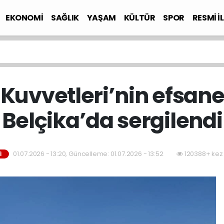
EKONOMİ
SAĞLIK
YAŞAM
KÜLTÜR
SPOR
RESMİ İ
Kuvvetleri’nin efsane
Belçika’da sergilendi
01.07.2026 - 13:20, Güncelleme: 01.07.2026 - 13:52
120388+ kez
İ