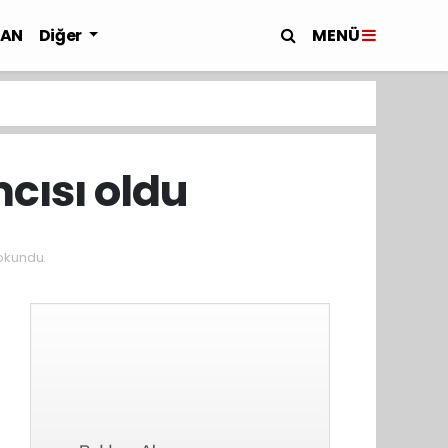
MENÜ
LAN
Diğer
cısı oldu
okundu.