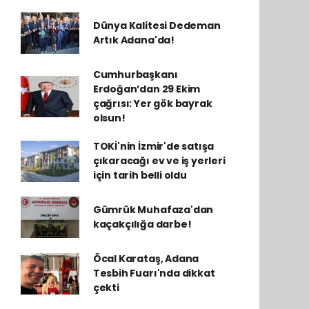
Dünya Kalitesi Dedeman
Artık Adana'da!
Cumhurbaşkanı
Erdoğan’dan 29 Ekim
çağrısı: Yer gök bayrak
olsun!
TOKİ'nin İzmir'de satışa
çıkaracağı ev ve iş yerleri
için tarih belli oldu
Gümrük Muhafaza'dan
kaçakçılığa darbe!
Öcal Karataş, Adana
Tesbih Fuarı'nda dikkat
çekti