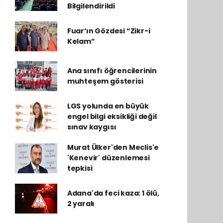
Bilgilendirildi
Fuar’ın Gözdesi “Zikr-i
Kelam”
Ana sınıfı öğrencilerinin
muhteşem gösterisi
LGS yolunda en büyük
engel bilgi eksikliği değil
sınav kaygısı
Murat Ülker'den Meclis'e
'Kenevir' düzenlemesi
tepkisi
Adana'da feci kaza: 1 ölü,
2 yaralı