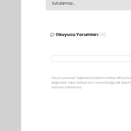
tutulamaz...
Okuyucu Yorumları
(0)
Yorum yazarak Topluluk Kuralları’nı kabul etmiş b
doğrudan veya dolaylı tüm sorumluluğu tek başınız
sorumlu tutulamaz.