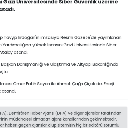
ı Gazi Üniversitesinde Siber Güvenlik üzerine
atadı.
 Tayyip Erdoğan'ın imzasıyla Resmi Gazete'de yayımlanan
 Yardımcılığına yüksek lisansını Gazi Üniversitesinde Siber
talay atandı.
Başkan Danışmanlığı ve Ulaştırma ve Altyapı Bakanlığında
uştu.
dımcısı Ömer Fatih Sayan ile Ahmet Çağrı Çiçek de, Enerji
 atandı.
(İHA), Demirören Haber Ajansı (DHA) ve diğer ajanslar tarafından
erinin müdahalesi olmadan ajans kanallarından çekilmektedir.
r haberi geçen ajanslar olup sitemizin hiç bir editörü sorumlu