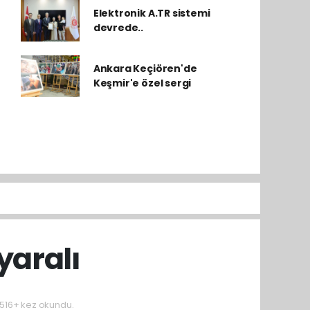
Elektronik A.TR sistemi
devrede..
Ankara Keçiören'de
Keşmir'e özel sergi
yaralı
516+ kez okundu.