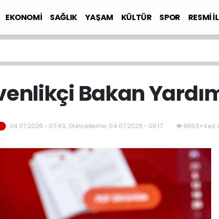
EKONOMİ
SAĞLIK
YAŞAM
KÜLTÜR
SPOR
RESMİ İ
venlikçi Bakan Yardım
04.07.2026 - 07:43, Güncelleme: 04.07.2026 - 08:17
9653+ kez 