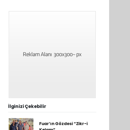
İlginizi Çekebilir
Fuar’ın Gözdesi “Zikr-i
Kelam”