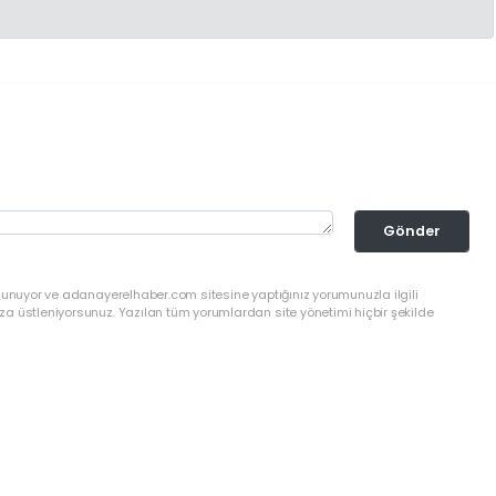
Gönder
ulunuyor ve adanayerelhaber.com sitesine yaptığınız yorumunuzla ilgili
a üstleniyorsunuz. Yazılan tüm yorumlardan site yönetimi hiçbir şekilde