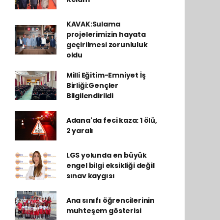
KAVAK:Sulama
projelerimizin hayata
geçirilmesi zorunluluk
oldu
Milli Eğitim-Emniyet İş
Birliği:Gençler
Bilgilendirildi
Adana'da feci kaza: 1 ölü,
2 yaralı
LGS yolunda en büyük
engel bilgi eksikliği değil
sınav kaygısı
Ana sınıfı öğrencilerinin
muhteşem gösterisi