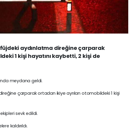
efüjdeki aydınlatma direğine çarparak
eki 1 kişi hayatını kaybetti, 2 kişi de
ı'nda meydana geldi.
direğine çarparak ortadan ikiye ayrılan otomobildeki 1 kişi
kipleri sevk edildi.
re kaldırıldı.