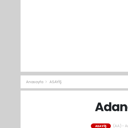
Anasayfa
ASAYİŞ
Adana
(AA) - An
ASAYİŞ