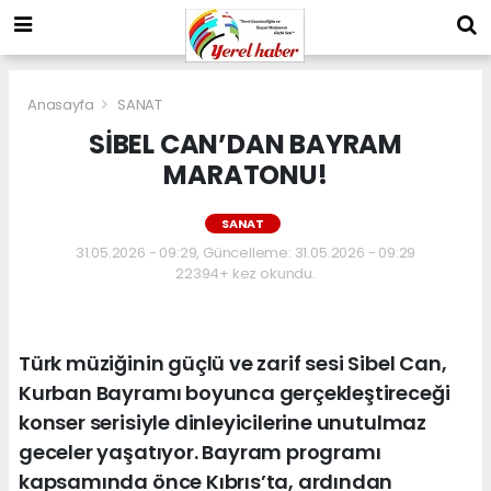
Anasayfa
SANAT
SİBEL CAN’DAN BAYRAM
MARATONU!
SANAT
31.05.2026 - 09:29, Güncelleme: 31.05.2026 - 09:29
22394+ kez okundu.
Türk müziğinin güçlü ve zarif sesi Sibel Can,
Kurban Bayramı boyunca gerçekleştireceği
konser serisiyle dinleyicilerine unutulmaz
geceler yaşatıyor. Bayram programı
kapsamında önce Kıbrıs’ta, ardından