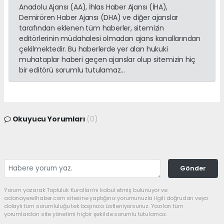
Anadolu Ajansı (AA), İhlas Haber Ajansı (İHA),
Demirören Haber Ajansı (DHA) ve diğer ajanslar
tarafından eklenen tüm haberler, sitemizin
editörlerinin müdahalesi olmadan ajans kanallarından
çekilmektedir. Bu haberlerde yer alan hukuki
muhataplar haberi geçen ajanslar olup sitemizin hiç
bir editörü sorumlu tutulamaz...
Okuyucu Yorumları
(0)
Gönder
Yorum yazarak Topluluk Kuralları’nı kabul etmiş bulunuyor ve
adanayerelhaber.com sitesine yaptığınız yorumunuzla ilgili doğrudan veya
dolaylı tüm sorumluluğu tek başınıza üstleniyorsunuz. Yazılan tüm
yorumlardan site yönetimi hiçbir şekilde sorumlu tutulamaz.