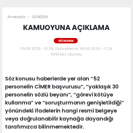
Anasayfa
GÜNDEM
KAMUOYUNA AÇIKLAMA
GÜNDEM
09.08.2026 - 10:06, Güncelleme: 09.08.2026 - 17:24
6419 kez okundu.
Söz konusu haberlerde yer alan “52
personelin CİMER başvurusu”, “yaklaşık 30
personelin sözlü beyanı”, “görevi kötüye
kullanma” ve “soruşturmanın genişletildiği”
yönündeki ifadelerin hangi resmî belgeye
veya doğrulanabilir kaynağa dayandığı
tarafımızca bilinmemektedir.