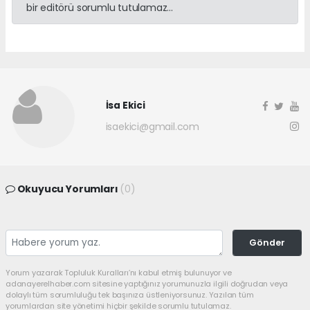
bir editörü sorumlu tutulamaz...
İsa Ekici
isaekici@gmail.com
Okuyucu Yorumları
(0)
Gönder
Yorum yazarak Topluluk Kuralları’nı kabul etmiş bulunuyor ve
adanayerelhaber.com sitesine yaptığınız yorumunuzla ilgili doğrudan veya
dolaylı tüm sorumluluğu tek başınıza üstleniyorsunuz. Yazılan tüm
yorumlardan site yönetimi hiçbir şekilde sorumlu tutulamaz.