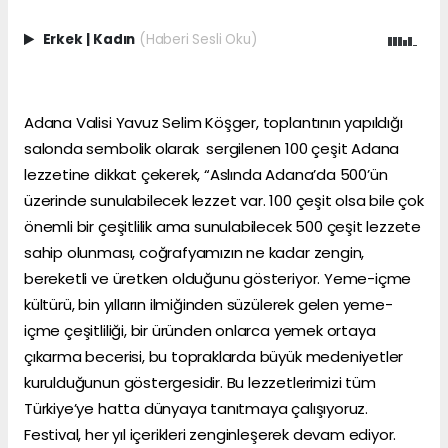
Erkek
|
Kadın
(Haberi Sesli Oku)
Adana Valisi Yavuz Selim Köşger, toplantının yapıldığı
salonda sembolik olarak sergilenen 100 çeşit Adana
lezzetine dikkat çekerek, “Aslında Adana’da 500’ün
üzerinde sunulabilecek lezzet var. 100 çeşit olsa bile çok
önemli bir çeşitlilik ama sunulabilecek 500 çeşit lezzete
sahip olunması, coğrafyamızın ne kadar zengin,
bereketli ve üretken olduğunu gösteriyor. Yeme-içme
kültürü, bin yılların ilmiğinden süzülerek gelen yeme-
içme çeşitliliği, bir üründen onlarca yemek ortaya
çıkarma becerisi, bu topraklarda büyük medeniyetler
kurulduğunun göstergesidir. Bu lezzetlerimizi tüm
Türkiye’ye hatta dünyaya tanıtmaya çalışıyoruz.
Festival, her yıl içerikleri zenginleşerek devam ediyor.