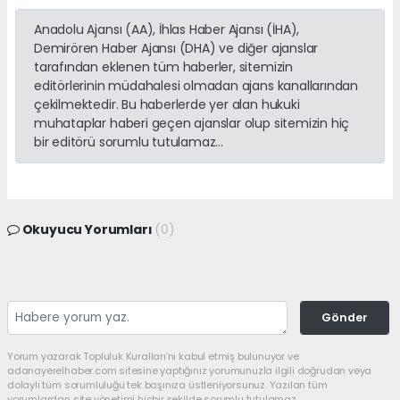
Anadolu Ajansı (AA), İhlas Haber Ajansı (İHA),
Demirören Haber Ajansı (DHA) ve diğer ajanslar
tarafından eklenen tüm haberler, sitemizin
editörlerinin müdahalesi olmadan ajans kanallarından
çekilmektedir. Bu haberlerde yer alan hukuki
muhataplar haberi geçen ajanslar olup sitemizin hiç
bir editörü sorumlu tutulamaz...
Okuyucu Yorumları
(0)
Gönder
Yorum yazarak Topluluk Kuralları’nı kabul etmiş bulunuyor ve
adanayerelhaber.com sitesine yaptığınız yorumunuzla ilgili doğrudan veya
dolaylı tüm sorumluluğu tek başınıza üstleniyorsunuz. Yazılan tüm
yorumlardan site yönetimi hiçbir şekilde sorumlu tutulamaz.