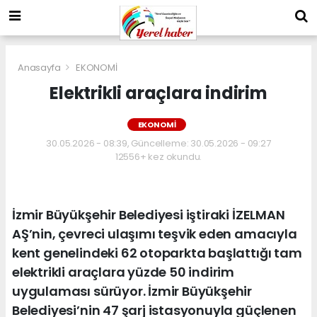
Anasayfa
EKONOMİ
Elektrikli araçlara indirim
EKONOMİ
30.05.2026 - 08:39, Güncelleme: 30.05.2026 - 09:27
12556+ kez okundu.
İzmir Büyükşehir Belediyesi iştiraki İZELMAN
AŞ’nin, çevreci ulaşımı teşvik eden amacıyla
kent genelindeki 62 otoparkta başlattığı tam
elektrikli araçlara yüzde 50 indirim
uygulaması sürüyor. İzmir Büyükşehir
Belediyesi’nin 47 şarj istasyonuyla güçlenen