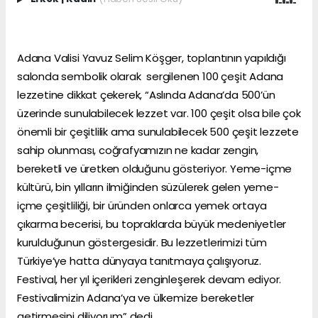
Adana Valisi Yavuz Selim Köşger, toplantının yapıldığı
salonda sembolik olarak sergilenen 100 çeşit Adana
lezzetine dikkat çekerek, “Aslında Adana’da 500’ün
üzerinde sunulabilecek lezzet var. 100 çeşit olsa bile çok
önemli bir çeşitlilik ama sunulabilecek 500 çeşit lezzete
sahip olunması, coğrafyamızın ne kadar zengin,
bereketli ve üretken olduğunu gösteriyor. Yeme-içme
kültürü, bin yılların ilmiğinden süzülerek gelen yeme-
içme çeşitliliği, bir üründen onlarca yemek ortaya
çıkarma becerisi, bu topraklarda büyük medeniyetler
kurulduğunun göstergesidir. Bu lezzetlerimizi tüm
Türkiye’ye hatta dünyaya tanıtmaya çalışıyoruz.
Festival, her yıl içerikleri zenginleşerek devam ediyor.
Festivalimizin Adana’ya ve ülkemize bereketler
getirmesini diliyorum” dedi.