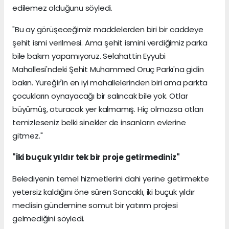
edilemez olduğunu söyledi.
"Bu ay görüşeceğimiz maddelerden biri bir caddeye
şehit ismi verilmesi. Ama şehit ismini verdiğimiz parka
bile bakım yapamıyoruz. Selahattin Eyyubi
Mahallesi'ndeki Şehit Muhammed Oruç Parkı'na gidin
bakın. Yüreğir'in en iyi mahallelerinden biri ama parkta
çocukların oynayacağı bir salıncak bile yok. Otlar
büyümüş, oturacak yer kalmamış. Hiç olmazsa otları
temizleseniz belki sinekler de insanların evlerine
gitmez."
"İki buçuk yıldır tek bir proje getirmediniz"
Belediyenin temel hizmetlerini dahi yerine getirmekte
yetersiz kaldığını öne süren Sancaklı, iki buçuk yıldır
meclisin gündemine somut bir yatırım projesi
gelmediğini söyledi.