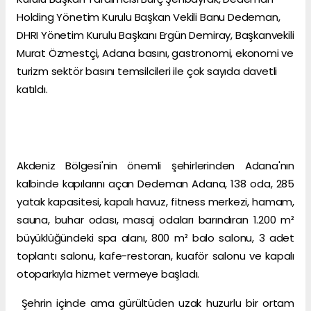
Holding Yönetim Kurulu Başkan Vekili Banu Dedeman,
DHRI Yönetim Kurulu Başkanı Ergün Demiray, Başkanvekili
Murat Özmestçi, Adana basını, gastronomi, ekonomi ve
turizm sektör basını temsilcileri ile çok sayıda davetli
katıldı.
Akdeniz Bölgesi'nin önemli şehirlerinden Adana'nın
kalbinde kapılarını açan Dedeman Adana, 138 oda, 285
yatak kapasitesi, kapalı havuz, fitness merkezi, hamam,
sauna, buhar odası, masaj odaları barındıran 1.200 m²
büyüklüğündeki spa alanı, 800 m² balo salonu, 3 adet
toplantı salonu, kafe-restoran, kuaför salonu ve kapalı
otoparkıyla hizmet vermeye başladı.
Şehrin içinde ama gürültüden uzak huzurlu bir ortam