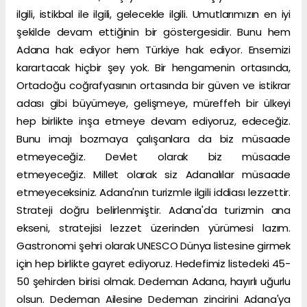
ilgili, istikbal ile ilgili, gelecekle ilgili. Umutlarımızın en iyi
şekilde devam ettiğinin bir göstergesidir. Bunu hem
Adana hak ediyor hem Türkiye hak ediyor. Ensemizi
karartacak hiçbir şey yok. Bir hengamenin ortasında,
Ortadoğu coğrafyasının ortasında bir güven ve istikrar
adası gibi büyümeye, gelişmeye, müreffeh bir ülkeyi
hep birlikte inşa etmeye devam ediyoruz, edeceğiz.
Bunu imajı bozmaya çalışanlara da biz müsaade
etmeyeceğiz. Devlet olarak biz müsaade
etmeyeceğiz. Millet olarak siz Adanalılar müsaade
etmeyeceksiniz. Adana'nın turizmle ilgili iddiası lezzettir.
Strateji doğru belirlenmiştir. Adana'da turizmin ana
ekseni, stratejisi lezzet üzerinden yürümesi lazım.
Gastronomi şehri olarak UNESCO Dünya listesine girmek
için hep birlikte gayret ediyoruz. Hedefimiz listedeki 45-
50 şehirden birisi olmak. Dedeman Adana, hayırlı uğurlu
olsun. Dedeman Ailesine Dedeman zincirini Adana'ya