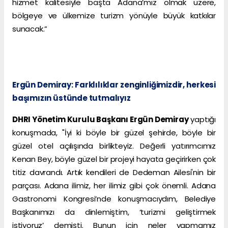
hizmet kalitesiyle başta Adana’mız olmak üzere,
bölgeye ve ülkemize turizm yönüyle büyük katkılar
sunacak.”
Ergün Demiray: Farklılıklar zenginliğimizdir, herkesi
başımızın üstünde tutmalıyız
DHRI Yönetim Kurulu Başkanı Ergün Demiray
yaptığı
konuşmada, "İyi ki böyle bir güzel şehirde, böyle bir
güzel otel açılışında birlikteyiz. Değerli yatırımcımız
Kenan Bey, böyle güzel bir projeyi hayata geçirirken çok
titiz davrandı. Artık kendileri de Dedeman Ailesi'nin bir
parçası. Adana ilimiz, her ilimiz gibi çok önemli. Adana
Gastronomi Kongresi’nde konuşmacıydım, Belediye
Başkanımızı da dinlemiştim, ‘turizmi geliştirmek
istiyoruz’ demişti. Bunun için neler yapmamız