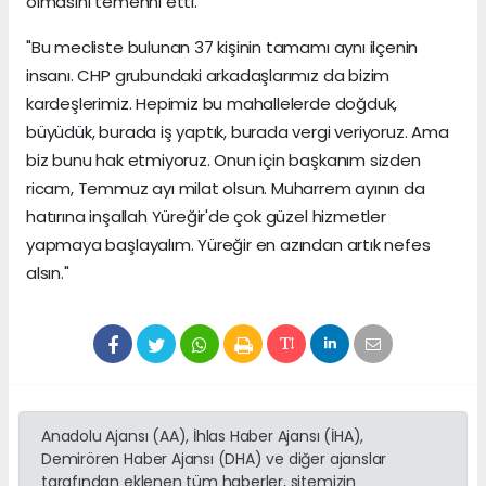
olmasını temenni etti.
"Bu mecliste bulunan 37 kişinin tamamı aynı ilçenin
insanı. CHP grubundaki arkadaşlarımız da bizim
kardeşlerimiz. Hepimiz bu mahallelerde doğduk,
büyüdük, burada iş yaptık, burada vergi veriyoruz. Ama
biz bunu hak etmiyoruz. Onun için başkanım sizden
ricam, Temmuz ayı milat olsun. Muharrem ayının da
hatırına inşallah Yüreğir'de çok güzel hizmetler
yapmaya başlayalım. Yüreğir en azından artık nefes
alsın."
Anadolu Ajansı (AA), İhlas Haber Ajansı (İHA),
Demirören Haber Ajansı (DHA) ve diğer ajanslar
tarafından eklenen tüm haberler, sitemizin