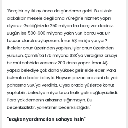
"Borç bir ay, iki ay önce de gündeme geldi. Bu sizinle
alakalı bir mesele değil ama Yüreğir'e hizmet yapın
diyoruz. Geldiğinizde 250 milyon lira borç var dediniz.
Bugün ise 500-600 milyona yakın SSK borcu var. Bir
tüccar olarak söylüyorum; İmar AŞ ne işe yarıyor?
İhaleler onun üzerinden yapılsın, işler onun üzerinden
yürüsün. Çamlık'ta 170 milyona SSK'ya verdiğiniz arsayı
bir müteahhide verseniz 200 daire yapar. İmar AŞ
yapsa belediye çok daha yüksek gelir elde eder. Para
bulmak o kadar kolay ki. Hayvan pazarı arazisini de yok
pahasına SSK'ya verdiniz. Oysa orada yüzlerce konut
yapılabilir, belediye milyarlarca liralık gelir sağlayabilirdi.
Para yok demenin arkasına sığınmayın. Bu
beceriksizliktir, yönetimin beceriksizliğidir."
"Başkan yardımcıları sahaya insin"