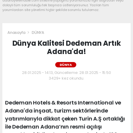
adanayerelhaber.com sitesine yaptığınız yorumunuzla ilgili doğrudan veya
dolaylı tüm sorumluluğu tek başınıza üstleniyorsunuz. Yazılan tüm
yorumlardan site yönetimi hiçbir şekilde sorumlu tutulamaz.
Anasayfa
DÜNYA
Dünya Kalitesi Dedeman Artık
Adana'da!
DÜNYA
28.01.2025 - 14:13, Güncelleme: 28.01.2025 - 15:50
3429+ kez okundu.
Dedeman Hotels & Resorts International ve
Adana'da inşaat, turizm sektörlerinde
yatırımlarıyla dikkat çeken Turin A.Ş ortaklığı
ile Dedeman Adana’nın resmi açılışı