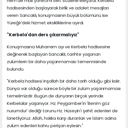
hem de mali yönetimi sert sözlerle eleştirdi. Kerbela
hadisesinden başlayarak birlik ve adalet mesajları
veren Sancaklı, konuşmasının büyük bölümünü ise
Yüreğir'deki hizmet eksikliklerine ayırdı.
"Kerbela'dan ders çıkarmalıyız"
Konuşmasına Muharrem ayı ve Kerbela hadisesine
değinerek başlayan Sancaklı, tarihte yaşanan
zulümlerin bir daha yaşanmaması temennisinde
bulundu.
"Kerbela hadisesi inşallah bir daha tarih olduğu gibi kalır.
Dünya var olduğu sürece böyle bir zulüm yaşanmaması
temelimizdir. Bugün de dünyanın birçok yerinde
Kerbelalar yaşanıyor. Hz. Peygamber'in 'Benim göz
nurumdur' dediği torunu Hz. Hüseyin'i şehit edenleri de
lanetliyoruz. Allah, hakka karşı duranları ve İslam adına
zulüm edenleri kahru perişan eylesin."