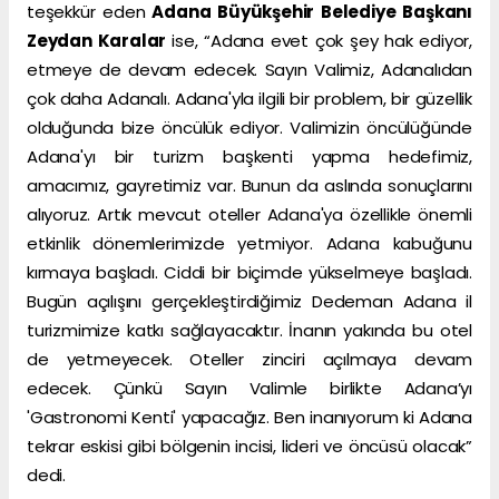
teşekkür eden
Adana Büyükşehir Belediye Başkanı
Zeydan Karalar
ise, “Adana evet çok şey hak ediyor,
etmeye de devam edecek. Sayın Valimiz, Adanalıdan
çok daha Adanalı. Adana'yla ilgili bir problem, bir güzellik
olduğunda bize öncülük ediyor. Valimizin öncülüğünde
Adana'yı bir turizm başkenti yapma hedefimiz,
amacımız, gayretimiz var. Bunun da aslında sonuçlarını
alıyoruz. Artık mevcut oteller Adana'ya özellikle önemli
etkinlik dönemlerimizde yetmiyor. Adana kabuğunu
kırmaya başladı. Ciddi bir biçimde yükselmeye başladı.
Bugün açılışını gerçekleştirdiğimiz Dedeman Adana il
turizmimize katkı sağlayacaktır. İnanın yakında bu otel
de yetmeyecek. Oteller zinciri açılmaya devam
edecek. Çünkü Sayın Valimle birlikte Adana’yı
'Gastronomi Kenti' yapacağız. Ben inanıyorum ki Adana
tekrar eskisi gibi bölgenin incisi, lideri ve öncüsü olacak”
dedi.