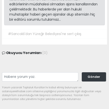
editörlerinin müdahalesi olmadan ajans kanallarından
çekilmektedir. Bu haberlerde yer alan hukuki
muhataplar haberi geçen ajanslar olup sitemizin hiç
bir editörü sorumlu tutulamaz...
#Sancaklı'dan Yüreğir Belediyesi'ne sert çıkış
Okuyucu Yorumları
(0)
Gönder
Yorum yazarak Topluluk Kuralları’nı kabul etmiş bulunuyor ve
adanayerelhaber.com sitesine yaptığınız yorumunuzla ilgili doğrudan veya
dolaylı tüm sorumluluğu tek başınıza üstleniyorsunuz. Yazılan tüm
yorumlardan site yönetimi hiçbir şekilde sorumlu tutulamaz.