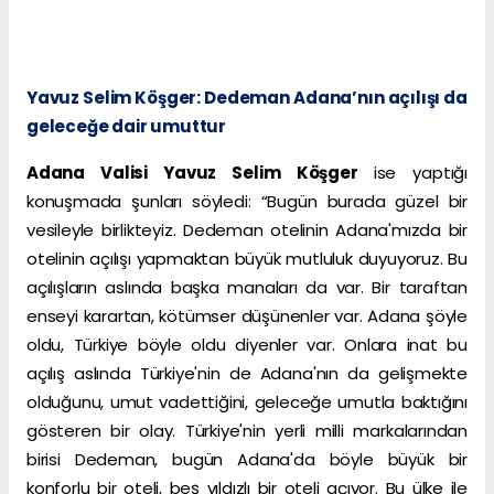
Yavuz Selim Köşger: Dedeman Adana’nın açılışı da
geleceğe dair umuttur
Adana Valisi Yavuz Selim Köşger
ise yaptığı
konuşmada şunları söyledi: “Bugün burada güzel bir
vesileyle birlikteyiz. Dedeman otelinin Adana'mızda bir
otelinin açılışı yapmaktan büyük mutluluk duyuyoruz. Bu
açılışların aslında başka manaları da var. Bir taraftan
enseyi karartan, kötümser düşünenler var. Adana şöyle
oldu, Türkiye böyle oldu diyenler var. Onlara inat bu
açılış aslında Türkiye'nin de Adana'nın da gelişmekte
olduğunu, umut vadettiğini, geleceğe umutla baktığını
gösteren bir olay. Türkiye'nin yerli milli markalarından
birisi Dedeman, bugün Adana'da böyle büyük bir
konforlu bir oteli, beş yıldızlı bir oteli açıyor. Bu ülke ile