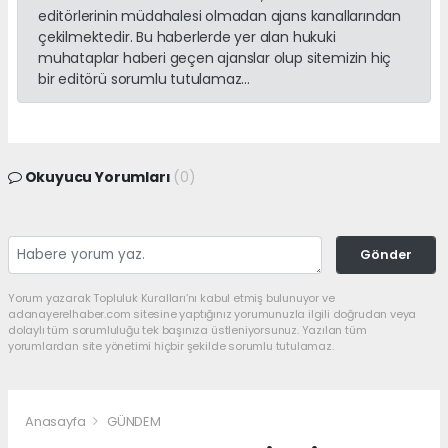
editörlerinin müdahalesi olmadan ajans kanallarından
çekilmektedir. Bu haberlerde yer alan hukuki
muhataplar haberi geçen ajanslar olup sitemizin hiç
bir editörü sorumlu tutulamaz...
Okuyucu Yorumları
(0)
Gönder
Yorum yazarak Topluluk Kuralları’nı kabul etmiş bulunuyor ve
adanayerelhaber.com sitesine yaptığınız yorumunuzla ilgili doğrudan veya
dolaylı tüm sorumluluğu tek başınıza üstleniyorsunuz. Yazılan tüm
yorumlardan site yönetimi hiçbir şekilde sorumlu tutulamaz.
Anasayfa
GÜNDEM