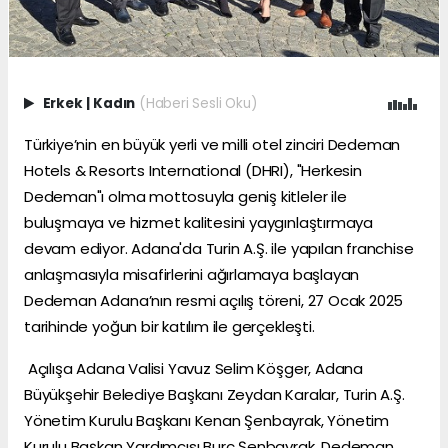
Erkek
|
Kadın
(Haberi Sesli Oku)
Türkiye’nin en büyük yerli ve milli otel zinciri Dedeman
Hotels & Resorts International (DHRI), "Herkesin
Dedeman"ı olma mottosuyla geniş kitleler ile
buluşmaya ve hizmet kalitesini yaygınlaştırmaya
devam ediyor. Adana'da Turin A.Ş. ile yapılan franchise
anlaşmasıyla misafirlerini ağırlamaya başlayan
Dedeman Adana’nın resmi açılış töreni, 27 Ocak 2025
tarihinde yoğun bir katılım ile gerçekleşti.
Açılışa Adana Valisi Yavuz Selim Köşger, Adana
Büyükşehir Belediye Başkanı Zeydan Karalar, Turin A.Ş.
Yönetim Kurulu Başkanı Kenan Şenbayrak, Yönetim
Kurulu Başkan Yardımcısı Burç Şenbayrak, Dedeman