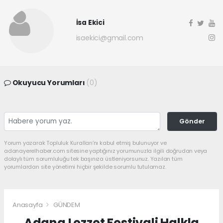
İsa Ekici
isaekici@gmail.com
Okuyucu Yorumları
(0)
Gönder
Yorum yazarak Topluluk Kuralları’nı kabul etmiş bulunuyor ve
adanayerelhaber.com sitesine yaptığınız yorumunuzla ilgili doğrudan veya
dolaylı tüm sorumluluğu tek başınıza üstleniyorsunuz. Yazılan tüm
yorumlardan site yönetimi hiçbir şekilde sorumlu tutulamaz.
Anasayfa
GÜNDEM
Adana Lezzet Festivali Halkla