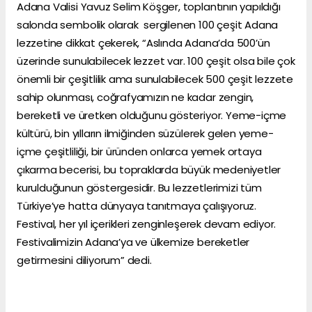
Adana Valisi Yavuz Selim Köşger, toplantının yapıldığı
salonda sembolik olarak sergilenen 100 çeşit Adana
lezzetine dikkat çekerek, “Aslında Adana’da 500’ün
üzerinde sunulabilecek lezzet var. 100 çeşit olsa bile çok
önemli bir çeşitlilik ama sunulabilecek 500 çeşit lezzete
sahip olunması, coğrafyamızın ne kadar zengin,
bereketli ve üretken olduğunu gösteriyor. Yeme-içme
kültürü, bin yılların ilmiğinden süzülerek gelen yeme-
içme çeşitliliği, bir üründen onlarca yemek ortaya
çıkarma becerisi, bu topraklarda büyük medeniyetler
kurulduğunun göstergesidir. Bu lezzetlerimizi tüm
Türkiye’ye hatta dünyaya tanıtmaya çalışıyoruz.
Festival, her yıl içerikleri zenginleşerek devam ediyor.
Festivalimizin Adana’ya ve ülkemize bereketler
getirmesini diliyorum” dedi.