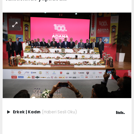
Erkek
|
Kadın
(Haberi Sesli Oku)