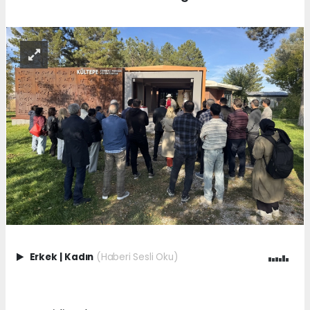
Erkek
|
Kadın
(Haberi Sesli Oku)