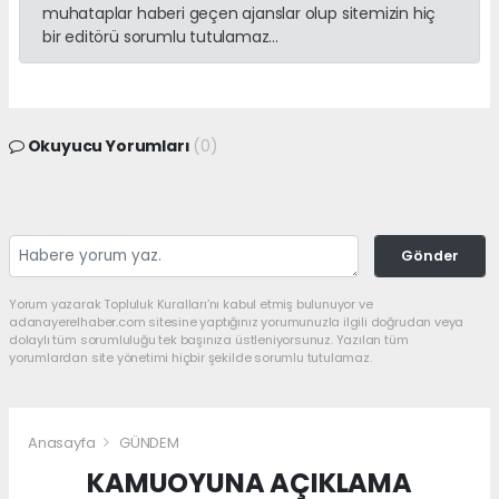
muhataplar haberi geçen ajanslar olup sitemizin hiç
bir editörü sorumlu tutulamaz...
Okuyucu Yorumları
(0)
Gönder
Yorum yazarak Topluluk Kuralları’nı kabul etmiş bulunuyor ve
adanayerelhaber.com sitesine yaptığınız yorumunuzla ilgili doğrudan veya
dolaylı tüm sorumluluğu tek başınıza üstleniyorsunuz. Yazılan tüm
yorumlardan site yönetimi hiçbir şekilde sorumlu tutulamaz.
Anasayfa
GÜNDEM
KAMUOYUNA AÇIKLAMA