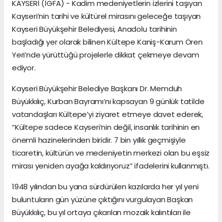
KAYSERİ (İGFA) - Kadim medeniyetlerin izlerini taşıyan
Kayseri’nin tarihi ve kültürel mirasını geleceğe taşıyan
Kayseri Büyükşehir Belediyesi, Anadolu tarihinin
başladığı yer olarak bilinen Kültepe Kaniş-Karum Ören
Yeri’nde yürüttüğü projelerle dikkat çekmeye devam
ediyor.
Kayseri Büyükşehir Belediye Başkanı Dr. Memduh
Büyükkılıç, Kurban Bayramı’nı kapsayan 9 günlük tatilde
vatandaşları Kültepe’yi ziyaret etmeye davet ederek,
“Kültepe sadece Kayseri’nin değil, insanlık tarihinin en
önemli hazinelerinden biridir. 7 bin yıllık geçmişiyle
ticaretin, kültürün ve medeniyetin merkezi olan bu eşsiz
mirası yeniden ayağa kaldırıyoruz” ifadelerini kullanmıştı.
1948 yılından bu yana sürdürülen kazılarda her yıl yeni
buluntuların gün yüzüne çıktığını vurgulayan Başkan
Büyükkılıç, bu yıl ortaya çıkarılan mozaik kalıntıları ile