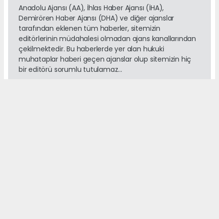
Anadolu Ajansı (AA), İhlas Haber Ajansı (İHA),
Demirören Haber Ajansı (DHA) ve diğer ajanslar
tarafından eklenen tüm haberler, sitemizin
editörlerinin müdahalesi olmadan ajans kanallarından
çekilmektedir. Bu haberlerde yer alan hukuki
muhataplar haberi geçen ajanslar olup sitemizin hiç
bir editörü sorumlu tutulamaz...
Okuyucu Yorumları
(0)
Gönder
Yorum yazarak Topluluk Kuralları’nı kabul etmiş bulunuyor ve
adanayerelhaber.com sitesine yaptığınız yorumunuzla ilgili doğrudan veya
dolaylı tüm sorumluluğu tek başınıza üstleniyorsunuz. Yazılan tüm
yorumlardan site yönetimi hiçbir şekilde sorumlu tutulamaz.