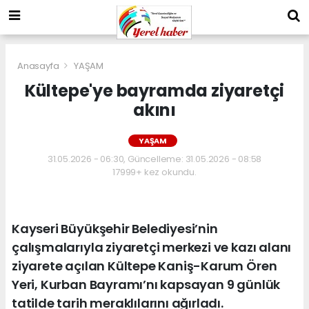
Anasayfa
YAŞAM
Kültepe'ye bayramda ziyaretçi
akını
YAŞAM
31.05.2026 - 06:30, Güncelleme: 31.05.2026 - 08:58
17999+ kez okundu.
Kayseri Büyükşehir Belediyesi’nin
çalışmalarıyla ziyaretçi merkezi ve kazı alanı
ziyarete açılan Kültepe Kaniş-Karum Ören
Yeri, Kurban Bayramı’nı kapsayan 9 günlük
tatilde tarih meraklılarını ağırladı.