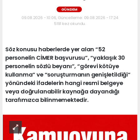
GÜNDEM
09.08.2026 - 10:06, Güncelleme: 09.08.2026 - 17:24
5191 kez okundu.
Söz konusu haberlerde yer alan “52
personelin CİMER başvurusu”, “yaklaşık 30
personelin sözlü beyanı”, “görevi kötüye
kullanma” ve “soruşturmanın genişletildiği”
yönündeki ifadelerin hangi resmî belgeye
veya doğrulanabilir kaynağa dayandığı
tarafımızca bilinmemektedir.