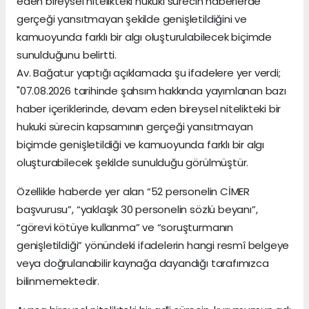
eden bireysel nitelikteki hukuki sürecin haberlerde
gerçeği yansıtmayan şekilde genişletildiğini ve
kamuoyunda farklı bir algı oluşturulabilecek biçimde
sunulduğunu belirtti.
Av. Bağatur yaptığı açıklamada şu ifadelere yer verdi;
"07.08.2026 tarihinde şahsım hakkında yayımlanan bazı
haber içeriklerinde, devam eden bireysel nitelikteki bir
hukuki sürecin kapsamının gerçeği yansıtmayan
biçimde genişletildiği ve kamuoyunda farklı bir algı
oluşturabilecek şekilde sunulduğu görülmüştür.
Özellikle haberde yer alan “52 personelin CİMER
başvurusu”, “yaklaşık 30 personelin sözlü beyanı”,
“görevi kötüye kullanma” ve “soruşturmanın
genişletildiği” yönündeki ifadelerin hangi resmî belgeye
veya doğrulanabilir kaynağa dayandığı tarafımızca
bilinmemektedir.