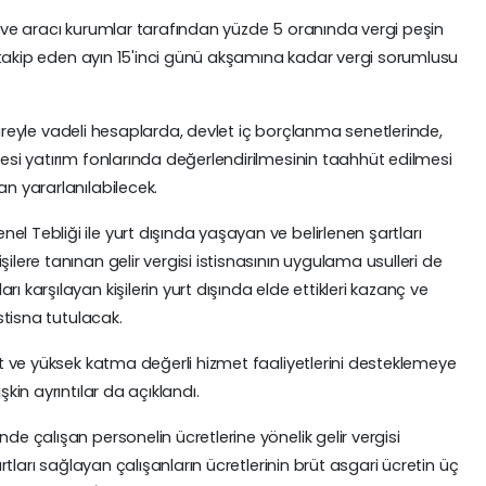
ka ve aracı kurumlar tarafından yüzde 5 oranında vergi peşin
imi takip eden ayın 15'inci günü akşamına kadar vergi sorumlusu
li süreyle vadeli hesaplarda, devlet iç borçlanma senetlerinde,
yesi yatırım fonlarında değerlendirilmesinin taahhüt edilmesi
an yararlanılabilecek.
l Tebliği ile yurt dışında yaşayan ve belirlenen şartları
ilere tanınan gelir vergisi istisnasının uygulama usulleri de
ı karşılayan kişilerin yurt dışında elde ettikleri kazanç ve
istisna tutulacak.
cat ve yüksek katma değerli hizmet faaliyetlerini desteklemeye
şkin ayrıntılar da açıklandı.
de çalışan personelin ücretlerine yönelik gelir vergisi
Şartları sağlayan çalışanların ücretlerinin brüt asgari ücretin üç