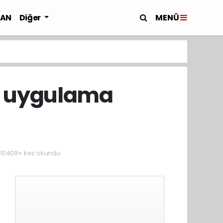
MENÜ
LAN
Diğer
in uygulama
10409+ kez okundu.