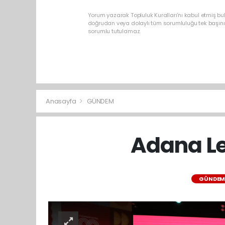
Yorum yazarak Topluluk Kuralları’nı kabul etmiş b
doğrudan veya dolaylı tüm sorumluluğu tek başınız
sorumlu tutulamaz.
Anasayfa
GÜNDEM
Adana Le
GÜNDE