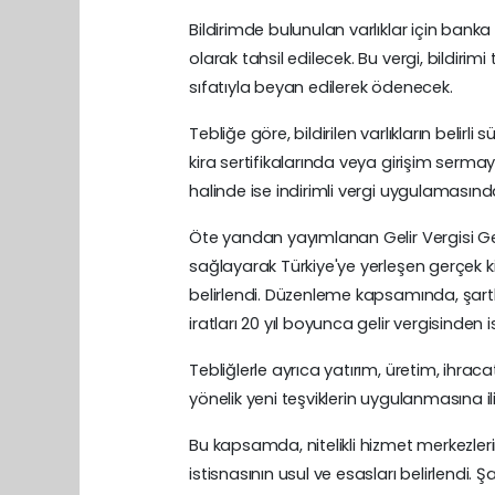
Bildirimde bulunulan varlıklar için ban
olarak tahsil edilecek. Bu vergi, bildir
sıfatıyla beyan edilerek ödenecek.
Tebliğe göre, bildirilen varlıkların belir
kira sertifikalarında veya girişim serma
halinde ise indirimli vergi uygulamasınd
Öte yandan yayımlanan Gelir Vergisi Gene
sağlayarak Türkiye'ye yerleşen gerçek kiş
belirlendi. Düzenleme kapsamında, şartlar
iratları 20 yıl boyunca gelir vergisinden 
Tebliğlerle ayrıca yatırım, üretim, ihra
yönelik yeni teşviklerin uygulanmasına ili
Bu kapsamda, nitelikli hizmet merkezlerin
istisnasının usul ve esasları belirlendi. 