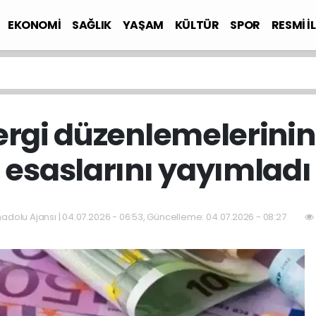
EKONOMİ
SAĞLIK
YAŞAM
KÜLTÜR
SPOR
RESMİ İ
vergi düzenlemelerin
esaslarını yayımladı
adolu Ajansı | 04.07.2026 - 06:53, Güncelleme: 04.07.2026 - 08:27