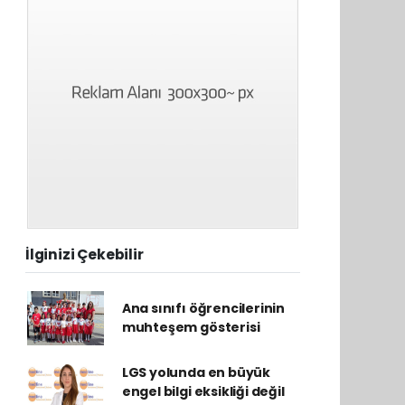
İlginizi Çekebilir
Ana sınıfı öğrencilerinin
muhteşem gösterisi
LGS yolunda en büyük
engel bilgi eksikliği değil