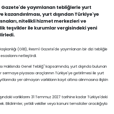
i Gazete'de yayımlanan tebliğlerle yurt
ye kazandırılması, yurt dışından Türkiye'ye
snaları, nitelikli hizmet merkezleri ve
ik teşvikler ile kurumlar vergisindeki yeni
irledi.
 Başkanlığı (GİB), Resmî Gazete'de yayımlanan bir dizi tebliğle
saslarını netleştirdi.
ması Hakkında Genel Tebliğ" kapsamında, yurt dışında bulunan
r sermaye piyasası araçlarının Türkiye'ye getirilmesi ile yurt
arında yer almayan varlıkların kayıt altına alınmasına ilişkin
dışındaki varlıklarını 31 Temmuz 2027 tarihine kadar Türkiye'deki
Bildirimler, yetkili vekiller veya kanuni temsilciler aracılığıyla