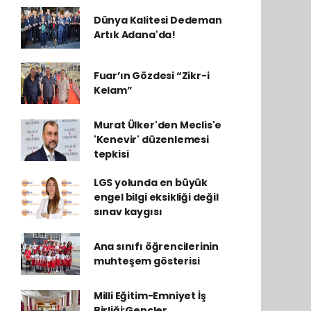
Dünya Kalitesi Dedeman
Artık Adana'da!
Fuar’ın Gözdesi “Zikr-i
Kelam”
Murat Ülker'den Meclis'e
'Kenevir' düzenlemesi
tepkisi
LGS yolunda en büyük
engel bilgi eksikliği değil
sınav kaygısı
Ana sınıfı öğrencilerinin
muhteşem gösterisi
Milli Eğitim-Emniyet İş
Birliği:Gençler