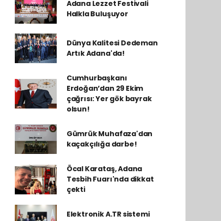
Adana Lezzet Festivali
Halkla Buluşuyor
Dünya Kalitesi Dedeman
Artık Adana'da!
Cumhurbaşkanı
Erdoğan’dan 29 Ekim
çağrısı: Yer gök bayrak
olsun!
Gümrük Muhafaza'dan
kaçakçılığa darbe!
Öcal Karataş, Adana
Tesbih Fuarı'nda dikkat
çekti
Elektronik A.TR sistemi