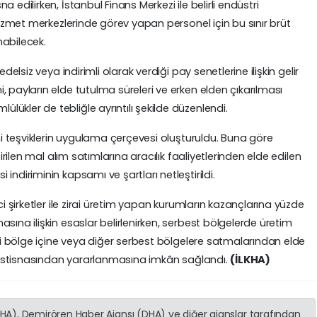
 edilirken, İstanbul Finans Merkezi ile belirli endüstri
 hizmet merkezlerinde görev yapan personel için bu sınır brüt
nabilecek.
delsiz veya indirimli olarak verdiği pay senetlerine ilişkin gelir
 payların elde tutulma süreleri ve erken elden çıkarılması
ükler de tebliğle ayrıntılı şekilde düzenlendi.
eni teşviklerin uygulama çerçevesi oluşturuldu. Buna göre
tirilen mal alım satımlarına aracılık faaliyetlerinden elde edilen
ndiriminin kapsamı ve şartları netleştirildi.
ci şirketler ile zirai üretim yapan kurumların kazançlarına yüzde
sına ilişkin esaslar belirlenirken, serbest bölgelerde üretim
eri bölge içine veya diğer serbest bölgelere satmalarından elde
si istisnasından yararlanmasına imkân sağlandı.
(İLKHA)
(İHA), Demirören Haber Ajansı (DHA) ve diğer ajanslar tarafından