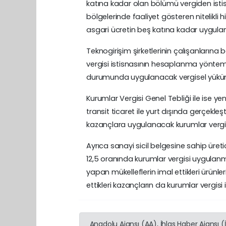
katına kadar olan bölümü vergiden istisna
bölgelerinde faaliyet gösteren nitelikli
asgari ücretin beş katına kadar uygula
Teknogirişim şirketlerinin çalışanlarına be
vergisi istisnasının hesaplanma yöntemi,
durumunda uygulanacak vergisel yükümlül
Kurumlar Vergisi Genel Tebliği ile ise y
transit ticaret ile yurt dışında gerçekleş
kazançlara uygulanacak kurumlar vergisi i
Ayrıca sanayi sicil belgesine sahip üreti
12,5 oranında kurumlar vergisi uygulanma
yapan mükelleflerin imal ettikleri ürünl
ettikleri kazançların da kurumlar vergi
Anadolu Ajansı (AA), İhlas Haber Ajansı 