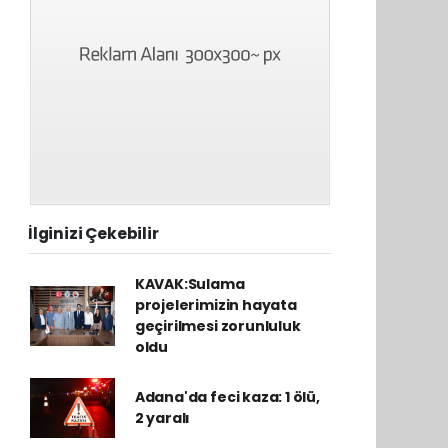
İlginizi Çekebilir
KAVAK:Sulama
projelerimizin hayata
geçirilmesi zorunluluk
oldu
Adana'da feci kaza: 1 ölü,
2 yaralı