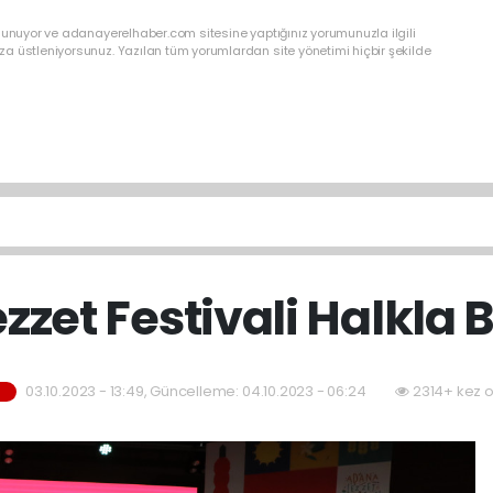
ulunuyor ve adanayerelhaber.com sitesine yaptığınız yorumunuzla ilgili
a üstleniyorsunuz. Yazılan tüm yorumlardan site yönetimi hiçbir şekilde
zzet Festivali Halkla 
03.10.2023 - 13:49, Güncelleme: 04.10.2023 - 06:24
2314+ kez 
M