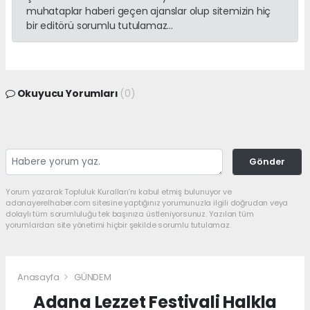
muhataplar haberi geçen ajanslar olup sitemizin hiç
bir editörü sorumlu tutulamaz...
Okuyucu Yorumları
(0)
Gönder
Yorum yazarak Topluluk Kuralları’nı kabul etmiş bulunuyor ve
adanayerelhaber.com sitesine yaptığınız yorumunuzla ilgili doğrudan veya
dolaylı tüm sorumluluğu tek başınıza üstleniyorsunuz. Yazılan tüm
yorumlardan site yönetimi hiçbir şekilde sorumlu tutulamaz.
Anasayfa
GÜNDEM
Adana Lezzet Festivali Halkla