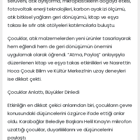
serüveni, atık ayrıştırma, mikroplastiklerin doğaya etkisi,
fotovoltaik enerji teknolojileri, karbon ayak izi ölçümü,
atık bitkisel yağların geri dönüşümü, kitap ve eşya
takası ile sıfır atık atölyeleri katılımcılarla buluştu.
Çocuklar, atık malzemelerden yeni ürünler tasarlayarak
hem eğlendi hem de geri dönüşümün önemini
uygulamalı olarak öğrendi. “Atma, Paylaş” anlayışıyla
düzenlenen kitap ve eşya takas etkinlikleri ve Nasrettin
Hoca Çocuk Bilim ve Kültür Merkezi’nin uzay deneyleri
ise dikkat çekti.
Çocuklar Anlattı, Büyükler Dinledi
Etkinliğin en dikkat çekici anlarından biri, çocukların çevre
konusundaki düşüncelerini özgürce ifade ettiği anlar
oldu. Karabağlar Belediye Başkanı Helil Kınay’ın mikrofon
uzattığı çocuklar, duyarlılıklarını ve düşüncelerini
paylaştı.