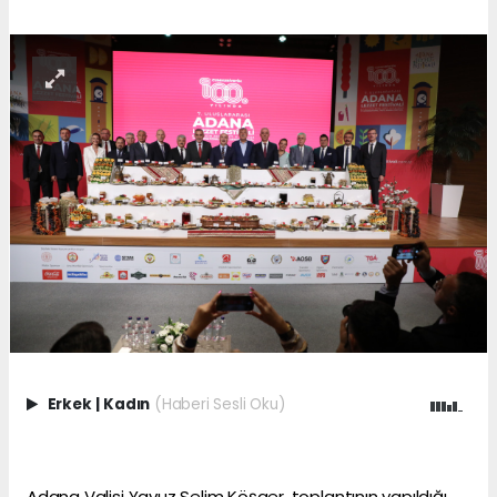
Erkek
|
Kadın
(Haberi Sesli Oku)
Adana Valisi Yavuz Selim Köşger, toplantının yapıldığı