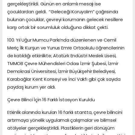
gerçekleştirildi. Günün en anlamlı mesajı ise
çocuklardan geldi. “Geleceği Koruyalım” çağrısında
bulunan çocuklar, çevreyi korumanın gelecek nesillere
karşı ortak bir sorumluluk olduğuna dikkat çekti.
100. Yıl Uğur Mumcu Parkı’nda düzenlenen ve Cemil
Meriç İlk Kurşun ve Yunus Emre Ortaokulu öğrencilerinin
de katıldığı etkinlikte; Atatürk Endüstri Meslek Lisesi,
TMMOB Çevre Mühendisleri Odası İzmir Şubesi, İzmir
Demokrasi Üniversitesi, İzmir Büyükşehir Belediyesi,
Karabağlar Kent Konseyi ve İnci Vakfı gibi çok sayıda
paydaş kurum yer aldı.
Çevre Bilinci İçin 16 Farklı İstasyon Kuruldu
Etkinlik alanında kurulan 16 farklı stantta, çevre bilincini
artırmaya yönelik uygulamalı çalışmalar ve bilimsel
atölyeler gerçekleştirildi. Plastiklerin geri dönüşüm