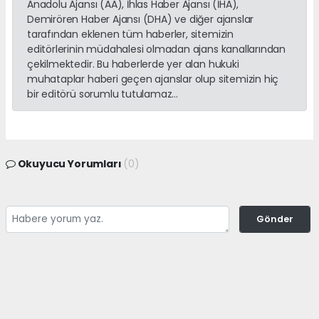
Anadolu Ajansı (AA), İhlas Haber Ajansı (İHA),
Demirören Haber Ajansı (DHA) ve diğer ajanslar
tarafından eklenen tüm haberler, sitemizin
editörlerinin müdahalesi olmadan ajans kanallarından
çekilmektedir. Bu haberlerde yer alan hukuki
muhataplar haberi geçen ajanslar olup sitemizin hiç
bir editörü sorumlu tutulamaz...
Okuyucu Yorumları
(0)
Gönder
Yorum yazarak Topluluk Kuralları’nı kabul etmiş bulunuyor ve
adanayerelhaber.com sitesine yaptığınız yorumunuzla ilgili doğrudan veya
dolaylı tüm sorumluluğu tek başınıza üstleniyorsunuz. Yazılan tüm
yorumlardan site yönetimi hiçbir şekilde sorumlu tutulamaz.