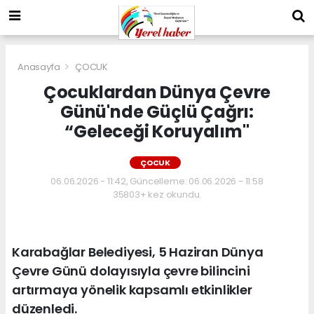
Anasayfa
ÇOCUK
Çocuklardan Dünya Çevre
Günü'nde Güçlü Çağrı:
“Geleceği Koruyalım"
ÇOCUK
06.06.2026 - 11:42, Güncelleme: 06.06.2026 - 11:58
35803+ kez okundu.
Karabağlar Belediyesi, 5 Haziran Dünya
Çevre Günü dolayısıyla çevre bilincini
artırmaya yönelik kapsamlı etkinlikler
düzenledi.