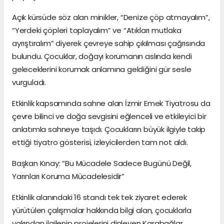
Açık kürsüde söz alan minikler, “Denize çöp atmayalım”,
“Yerdeki çöpleri toplayalım” ve “Atıkları mutlaka
ayrıştıralım” diyerek çevreye sahip çıkılması çağrısında
bulundu. Çocuklar, doğayı korumanın aslında kendi
geleceklerini korumak anlamına geldiğini gür sesle
vurguladı.
Etkinlik kapsamında sahne alan İzmir Emek Tiyatrosu da
çevre bilinci ve doğa sevgisini eğlenceli ve etkileyici bir
anlatımla sahneye taşıdı. Çocukların büyük ilgiyle takip
ettiği tiyatro gösterisi, izleyicilerden tam not aldı.
Başkan Kınay: “Bu Mücadele Sadece Bugünü Değil,
Yarınları Koruma Mücadelesidir”
Etkinlik alanındaki 16 standı tek tek ziyaret ederek
yürütülen çalışmalar hakkında bilgi alan, çocuklarla
yakından ilgilenip projelerini dinleyen Karabağlar