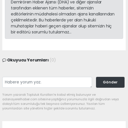
Demirören Haber Ajansı (DHA) ve diğer ajanslar
tarafından eklenen tüm haberler, sitemizin
editörlerinin müdahalesi olmadan ajans kanallarından
çekilmektedir. Bu haberlerde yer alan hukuki
muhataplar haberi geçen ajanslar olup sitemizin hiç
bir editörü sorumlu tutulamaz...
Okuyucu Yorumları
(0)
Gönder
Yorum yazarak Topluluk Kuralları’nı kabul etmiş bulunuyor ve
adanayerelhaber.com sitesine yaptığınız yorumunuzla ilgili doğrudan veya
dolaylı tüm sorumluluğu tek başınıza üstleniyorsunuz. Yazılan tüm
yorumlardan site yönetimi hiçbir şekilde sorumlu tutulamaz.