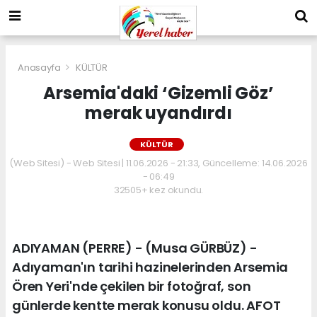
Anasayfa
KÜLTÜR
Arsemia'daki ‘Gizemli Göz’
merak uyandırdı
KÜLTÜR
(Web Sitesi) - Web Sitesi | 11.06.2026 - 21:33, Güncelleme: 14.06.2026
- 06:49
32505+ kez okundu.
ADIYAMAN (PERRE) - (Musa GÜRBÜZ) -
Adıyaman'ın tarihi hazinelerinden Arsemia
Ören Yeri'nde çekilen bir fotoğraf, son
günlerde kentte merak konusu oldu. AFOT