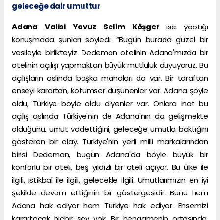
geleceğe dair umuttur
Adana Valisi Yavuz Selim Köşger
ise yaptığı
konuşmada şunları söyledi: “Bugün burada güzel bir
vesileyle birlikteyiz. Dedeman otelinin Adana'mızda bir
otelinin açılışı yapmaktan büyük mutluluk duyuyoruz. Bu
açılışların aslında başka manaları da var. Bir taraftan
enseyi karartan, kötümser düşünenler var. Adana şöyle
oldu, Türkiye böyle oldu diyenler var. Onlara inat bu
açılış aslında Türkiye'nin de Adana'nın da gelişmekte
olduğunu, umut vadettiğini, geleceğe umutla baktığını
gösteren bir olay. Türkiye'nin yerli milli markalarından
birisi Dedeman, bugün Adana'da böyle büyük bir
konforlu bir oteli, beş yıldızlı bir oteli açıyor. Bu ülke ile
ilgili, istikbal ile ilgili, gelecekle ilgili. Umutlarımızın en iyi
şekilde devam ettiğinin bir göstergesidir. Bunu hem
Adana hak ediyor hem Türkiye hak ediyor. Ensemizi
karartacak hiçbir şey yok. Bir hengamenin ortasında,