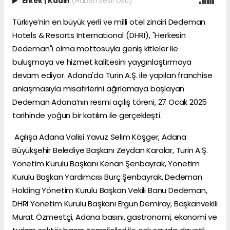
Erkek
|
Kadın
(Haberi Sesli Oku)
Türkiye’nin en büyük yerli ve milli otel zinciri Dedeman
Hotels & Resorts International (DHRI), "Herkesin
Dedeman"ı olma mottosuyla geniş kitleler ile
buluşmaya ve hizmet kalitesini yaygınlaştırmaya
devam ediyor. Adana'da Turin A.Ş. ile yapılan franchise
anlaşmasıyla misafirlerini ağırlamaya başlayan
Dedeman Adana’nın resmi açılış töreni, 27 Ocak 2025
tarihinde yoğun bir katılım ile gerçekleşti.
Açılışa Adana Valisi Yavuz Selim Köşger, Adana
Büyükşehir Belediye Başkanı Zeydan Karalar, Turin A.Ş.
Yönetim Kurulu Başkanı Kenan Şenbayrak, Yönetim
Kurulu Başkan Yardımcısı Burç Şenbayrak, Dedeman
Holding Yönetim Kurulu Başkan Vekili Banu Dedeman,
DHRI Yönetim Kurulu Başkanı Ergün Demiray, Başkanvekili
Murat Özmestçi, Adana basını, gastronomi, ekonomi ve