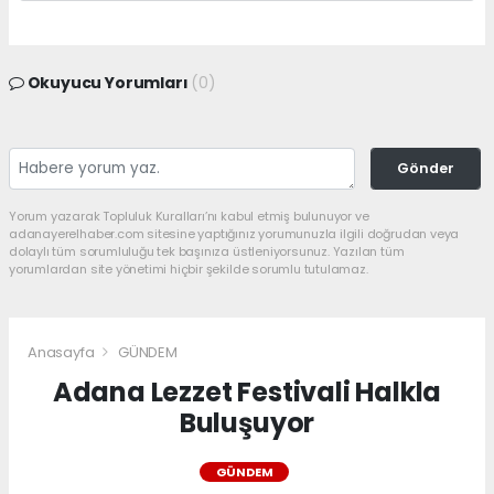
Okuyucu Yorumları
(0)
Gönder
Yorum yazarak Topluluk Kuralları’nı kabul etmiş bulunuyor ve
adanayerelhaber.com sitesine yaptığınız yorumunuzla ilgili doğrudan veya
dolaylı tüm sorumluluğu tek başınıza üstleniyorsunuz. Yazılan tüm
yorumlardan site yönetimi hiçbir şekilde sorumlu tutulamaz.
Anasayfa
GÜNDEM
Adana Lezzet Festivali Halkla
Buluşuyor
GÜNDEM