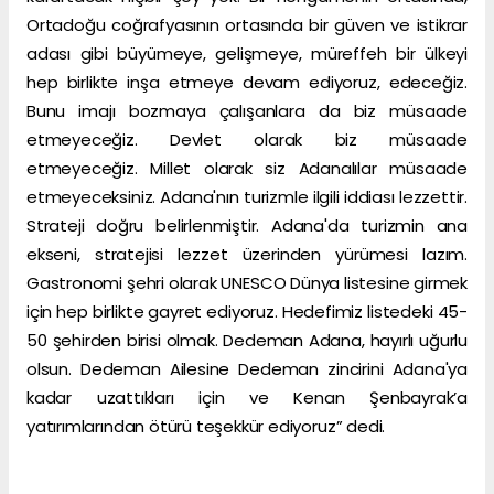
Ortadoğu coğrafyasının ortasında bir güven ve istikrar
adası gibi büyümeye, gelişmeye, müreffeh bir ülkeyi
hep birlikte inşa etmeye devam ediyoruz, edeceğiz.
Bunu imajı bozmaya çalışanlara da biz müsaade
etmeyeceğiz. Devlet olarak biz müsaade
etmeyeceğiz. Millet olarak siz Adanalılar müsaade
etmeyeceksiniz. Adana'nın turizmle ilgili iddiası lezzettir.
Strateji doğru belirlenmiştir. Adana'da turizmin ana
ekseni, stratejisi lezzet üzerinden yürümesi lazım.
Gastronomi şehri olarak UNESCO Dünya listesine girmek
için hep birlikte gayret ediyoruz. Hedefimiz listedeki 45-
50 şehirden birisi olmak. Dedeman Adana, hayırlı uğurlu
olsun. Dedeman Ailesine Dedeman zincirini Adana'ya
kadar uzattıkları için ve Kenan Şenbayrak’a
yatırımlarından ötürü teşekkür ediyoruz” dedi.