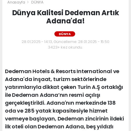
Anasayfa
DÜNYA
Dünya Kalitesi Dedeman Artık
Adana'da!
DÜNYA
28.01.2025 - 14:13, Güncelleme: 28.01.2025 - 15:50
3423+ kez okundu.
Dedeman Hotels & Resorts International ve
Adana'da inşaat, turizm sektörlerinde
yatırımlarıyla dikkat çeken Turin A.Ş ortaklığı
ile Dedeman Adana’nın resmi açılışı
gerçekleştirildi. Adana'nın merkezinde 138
oda ve 285 yatak kapasitesiyle hizmet
vermeye başlayan, Dedeman zincirinin ildeki
ilk oteli olan Dedeman Adana, beş yıldızlı