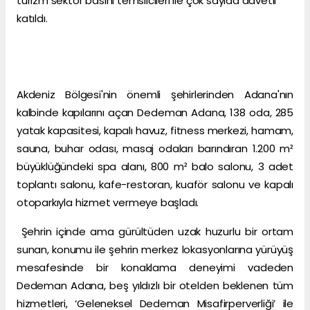
turizm sektör basını temsilcileri ile çok sayıda davetli
katıldı.
Akdeniz Bölgesi'nin önemli şehirlerinden Adana'nın
kalbinde kapılarını açan Dedeman Adana, 138 oda, 285
yatak kapasitesi, kapalı havuz, fitness merkezi, hamam,
sauna, buhar odası, masaj odaları barındıran 1.200 m²
büyüklüğündeki spa alanı, 800 m² balo salonu, 3 adet
toplantı salonu, kafe-restoran, kuaför salonu ve kapalı
otoparkıyla hizmet vermeye başladı.
Şehrin içinde ama gürültüden uzak huzurlu bir ortam
sunan, konumu ile şehrin merkez lokasyonlarına yürüyüş
mesafesinde bir konaklama deneyimi vadeden
Dedeman Adana, beş yıldızlı bir otelden beklenen tüm
hizmetleri, ‘Geleneksel Dedeman Misafirperverliği’ ile