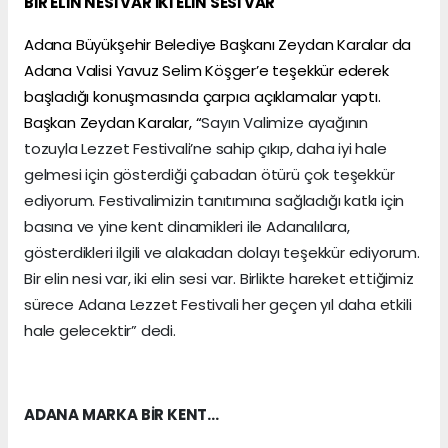
BİR ELİN NESİ VAR İKİ ELİN SESİ VAR
Adana Büyükşehir Belediye Başkanı Zeydan Karalar da
Adana Valisi Yavuz Selim Köşger’e teşekkür ederek
başladığı konuşmasında çarpıcı açıklamalar yaptı.
Başkan Zeydan Karalar, “
Sayın Valimize ayağının
tozuyla Lezzet Festivali’ne sahip çıkıp, daha iyi hale
gelmesi için gösterdiği çabadan ötürü çok teşekkür
ediyorum. Festivalimizin tanıtımına sağladığı katkı için
basına ve yine kent dinamikleri ile Adanalılara,
gösterdikleri ilgili ve alakadan dolayı teşekkür ediyorum.
Bir elin nesi var, iki elin sesi var. Birlikte hareket ettiğimiz
sürece Adana Lezzet Festivali her geçen yıl daha etkili
hale gelecektir” dedi.
ADANA MARKA BİR KENT…