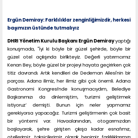
Ergün Demiray: Farklılıklar zenginliğimizdir, herkesi
başımızın üstünde tutmalıyız
DHRI Yönetim Kurulu Başkanı Ergün Demiray
yaptığı
konuşmada, "İyi ki böyle bir güzel şehirde, böyle bir
güzel otel açılışında birlikteyiz. Değerli yatırımcımız
Kenan Bey, böyle güzel bir projeyi hayata geçirirken çok
titiz davrandı. Artık kendileri de Dedeman Ailesi'nin bir
parçası. Adana ilimiz, her ilimiz gibi çok önemli. Adana
Gastronomi Kongresi’nde konuşmacıydım, Belediye
Başkanımızı da dinlemiştim, ‘turizmi geliştirmek
istiyoruz’ demişti. Bunun için neler yapmamız
gerekiyorsa yapacağız. Turizmi geliştirmenin çok basit
bir yöntemi var. Havaalanından, otogarımızdan
başlayarak, şehre girişten çıkışa kadar esnafımız,
otellerimiz, taksicilerimiz olarak hepimiz farklılıklarımızı