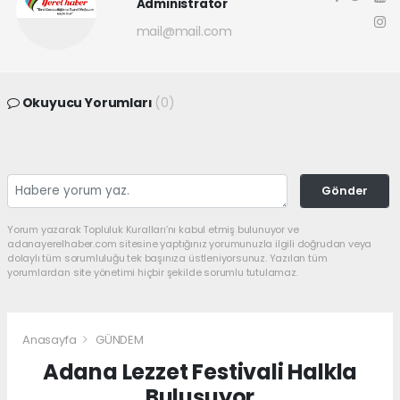
Administrator
mail@mail.com
Okuyucu Yorumları
(0)
Gönder
Yorum yazarak Topluluk Kuralları’nı kabul etmiş bulunuyor ve
adanayerelhaber.com sitesine yaptığınız yorumunuzla ilgili doğrudan veya
dolaylı tüm sorumluluğu tek başınıza üstleniyorsunuz. Yazılan tüm
yorumlardan site yönetimi hiçbir şekilde sorumlu tutulamaz.
Anasayfa
GÜNDEM
Adana Lezzet Festivali Halkla
Buluşuyor