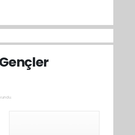
i:Gençler
kundu.