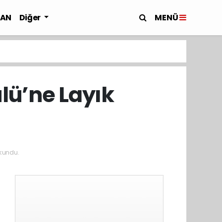
MENÜ
LAN
Diğer
lü’ne Layık
kundu.