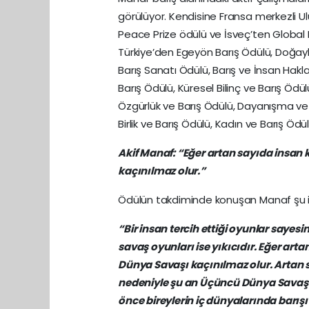
görülüyor. Kendisine Fransa merkezli U
Peace Prize ödülü ve İsveç’ten Global 
Türkiye’den Egeyön Barış Ödülü, Doğayla 
Barış Sanatı Ödülü, Barış ve İnsan Hakl
Barış Ödülü, Küresel Bilinç ve Barış Ödül
Özgürlük ve Barış Ödülü, Dayanışma ve Ba
Birlik ve Barış Ödülü, Kadın ve Barış Ödü
Akif Manaf: “Eğer artan sayıda insan
kaçınılmaz olur.”
Ödülün takdiminde konuşan Manaf şu ifa
“Bir insan tercih ettiği oyunlar sayesin
savaş oyunları ise yıkıcıdır. Eğer art
Dünya Savaşı kaçınılmaz olur. Artan 
nedeniyle şu an Üçüncü Dünya Savaşı’
önce bireylerin iç dünyalarında barış