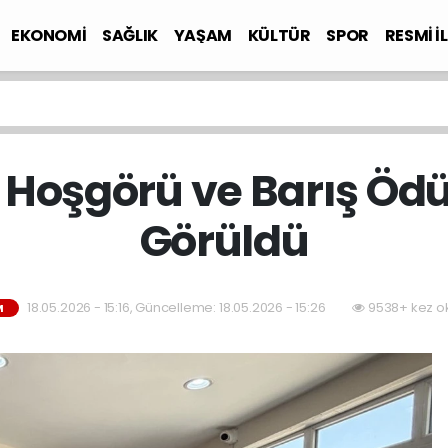
EKONOMİ
SAĞLIK
YAŞAM
KÜLTÜR
SPOR
RESMİ İ
 Hoşgörü ve Barış Ödü
Görüldü
18.05.2026 - 15:16, Güncelleme: 18.05.2026 - 15:26
9538+ kez o
M