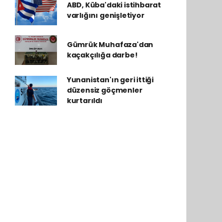
ABD, Küba'daki istihbarat
varlığını genişletiyor
Gümrük Muhafaza'dan
kaçakçılığa darbe!
Yunanistan'ın geri ittiği
düzensiz göçmenler
kurtarıldı