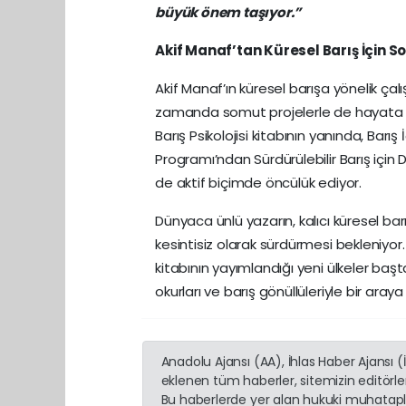
büyük önem taşıyor.”
Akif Manaf’tan Küresel Barış İçin So
Akif Manaf’ın küresel barışa yönelik çalı
zamanda somut projelerle de hayata geç
Barış Psikolojisi kitabının yanında, Barı
Programı’ndan Sürdürülebilir Barış içi
de aktif biçimde öncülük ediyor.
Dünyaca ünlü yazarın, kalıcı küresel ba
kesintisiz olarak sürdürmesi bekleniyor. E
kitabının yayımlandığı yeni ülkeler baş
okurları ve barış gönüllüleriyle bir a
Anadolu Ajansı (AA), İhlas Haber Ajansı 
eklenen tüm haberler, sitemizin editörl
Bu haberlerde yer alan hukuki muhatapla