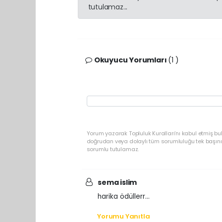
tutulamaz...
Okuyucu Yorumları
(1 )
Yorum yazarak Topluluk Kuralları’nı kabul etmiş b
doğrudan veya dolaylı tüm sorumluluğu tek başınız
sorumlu tutulamaz.
sema islim
harika ödüllerr...
Yorumu Yanıtla