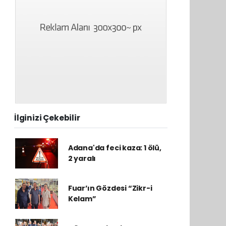
İlginizi Çekebilir
Adana'da feci kaza: 1 ölü,
2 yaralı
Fuar’ın Gözdesi “Zikr-i
Kelam”