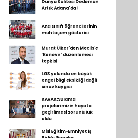
Dünya Kalitesi Dedeman
Artık Adana'da!
Ana sınıfı öğrencilerinin
muhteşem gösterisi
Murat Ülker'den Meclis'e
'Kenevir' düzenlemesi
tepkisi
LGS yolunda en büyük
engel bilgi eksikliği değil
sınav kaygısı
KAVAK:Sulama
projelerimizin hayata
geçirilmesi zorunluluk
oldu
Milli Eğitim-Emniyet İş
Birliği:Gençler