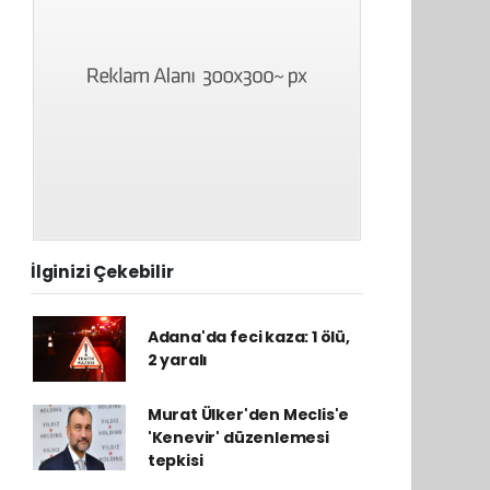
İlginizi Çekebilir
Adana'da feci kaza: 1 ölü,
2 yaralı
Murat Ülker'den Meclis'e
'Kenevir' düzenlemesi
tepkisi