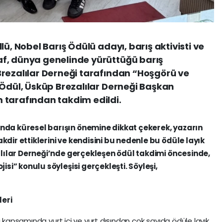
lü, Nobel Barış Ödülü adayı, barış aktivisti ve
f, dünya genelinde yürüttüğü barış
rezalılar Derneği tarafından “Hoşgörü ve
 Ödül, Üsküp Brezalılar Derneği Başkan
 tarafından takdim edildi.
nda küresel barışın önemine dikkat çekerek, yazarın
dir ettiklerini ve kendisini bu nedenle bu ödüle layık
alılar Derneği’nde gerçekleşen ödül takdimi öncesinde,
isi” konulu söyleşisi gerçekleşti. Söyleşi,
eri
ı kapsamında yurt içi ve yurt dışından çok sayıda ödüle layık