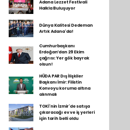
Adana Lezzet Festivali
Halkla Buluşuyor
Dünya Kalitesi Dedeman
Artık Adana'da!
Cumhurbaşkanı
Erdoğan’dan 29 Ekim
çağrısı: Yer gök bayrak
olsun!
HÜDA PAR Dış İlişkiler
Başkanı İmir: Filistin
Konvoyu koruma altına
alınmalı
TOKİ'nin İzmir'de satışa
çıkaracağı ev ve iş yerleri
için tarih belli oldu