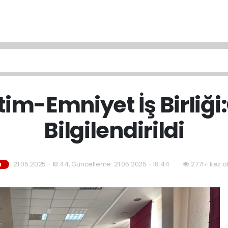
itim-Emniyet İş Birliğ
Bilgilendirildi
21.05.2025 - 18:44, Güncelleme: 21.05.2025 - 18:44
2771+ kez o
M