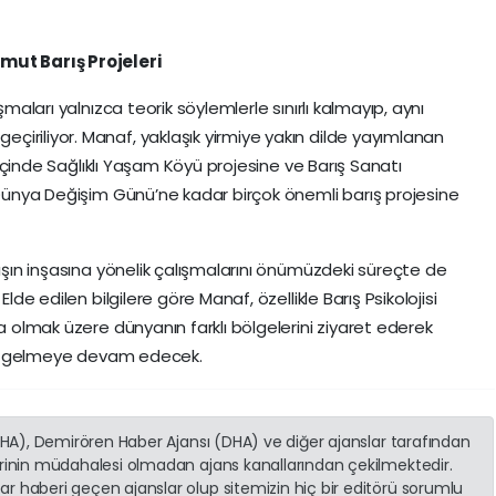
mut Barış Projeleri
şmaları yalnızca teorik söylemlerle sınırlı kalmayıp, aynı
iriliyor. Manaf, yaklaşık yirmiye yakın dilde yayımlanan
ş İçinde Sağlıklı Yaşam Köyü projesine ve Barış Sanatı
n Dünya Değişim Günü’ne kadar birçok önemli barış projesine
rışın inşasına yönelik çalışmalarını önümüzdeki süreçte de
lde edilen bilgilere göre Manaf, özellikle Barış Psikolojisi
ta olmak üzere dünyanın farklı bölgelerini ziyaret ederek
raya gelmeye devam edecek.
(İHA), Demirören Haber Ajansı (DHA) ve diğer ajanslar tarafından
erinin müdahalesi olmadan ajans kanallarından çekilmektedir.
r haberi geçen ajanslar olup sitemizin hiç bir editörü sorumlu