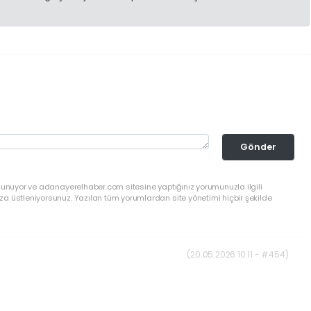
Gönder
ulunuyor ve adanayerelhaber.com sitesine yaptığınız yorumunuzla ilgili
a üstleniyorsunuz. Yazılan tüm yorumlardan site yönetimi hiçbir şekilde
(20.05.2026 10:11 - #454)