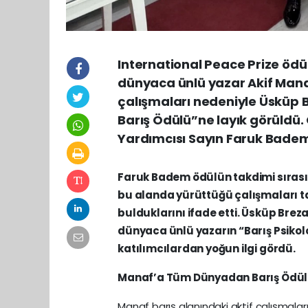
International Peace Prize ödül
dünyaca ünlü yazar Akif Mana
çalışmaları nedeniyle Üsküp B
Barış Ödülü”ne layık görüldü.
Yardımcısı Sayın Faruk Badem
Faruk Badem ödülün takdimi sırası
bu alanda yürüttüğü çalışmaları tak
bulduklarını ifade etti. Üsküp Brez
dünyaca ünlü yazarın “Barış Psikoloj
katılımcılardan yoğun ilgi gördü.
Manaf’a Tüm Dünyadan Barış Ödüll
Manaf barış alanındaki aktif çalışmalar