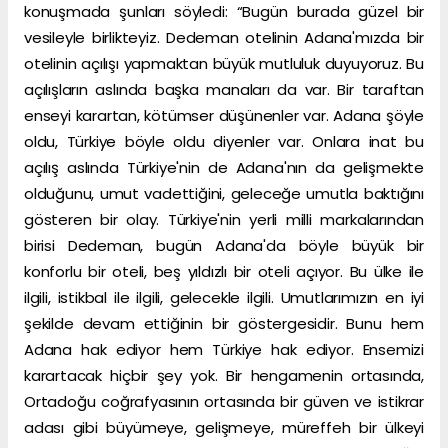
konuşmada şunları söyledi: “Bugün burada güzel bir
vesileyle birlikteyiz. Dedeman otelinin Adana'mızda bir
otelinin açılışı yapmaktan büyük mutluluk duyuyoruz. Bu
açılışların aslında başka manaları da var. Bir taraftan
enseyi karartan, kötümser düşünenler var. Adana şöyle
oldu, Türkiye böyle oldu diyenler var. Onlara inat bu
açılış aslında Türkiye'nin de Adana'nın da gelişmekte
olduğunu, umut vadettiğini, geleceğe umutla baktığını
gösteren bir olay. Türkiye'nin yerli milli markalarından
birisi Dedeman, bugün Adana'da böyle büyük bir
konforlu bir oteli, beş yıldızlı bir oteli açıyor. Bu ülke ile
ilgili, istikbal ile ilgili, gelecekle ilgili. Umutlarımızın en iyi
şekilde devam ettiğinin bir göstergesidir. Bunu hem
Adana hak ediyor hem Türkiye hak ediyor. Ensemizi
karartacak hiçbir şey yok. Bir hengamenin ortasında,
Ortadoğu coğrafyasının ortasında bir güven ve istikrar
adası gibi büyümeye, gelişmeye, müreffeh bir ülkeyi