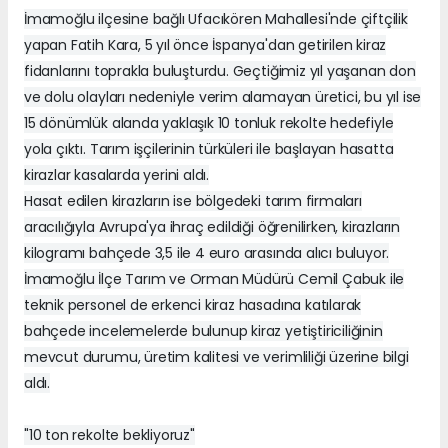
İmamoğlu ilçesine bağlı Ufacıkören Mahallesi'nde çiftçilik
yapan Fatih Kara, 5 yıl önce İspanya'dan getirilen kiraz
fidanlarını toprakla buluşturdu. Geçtiğimiz yıl yaşanan don
ve dolu olayları nedeniyle verim alamayan üretici, bu yıl ise
15 dönümlük alanda yaklaşık 10 tonluk rekolte hedefiyle
yola çıktı. Tarım işçilerinin türküleri ile başlayan hasatta
kirazlar kasalarda yerini aldı.
Hasat edilen kirazların ise bölgedeki tarım firmaları
aracılığıyla Avrupa'ya ihraç edildiği öğrenilirken, kirazların
kilogramı bahçede 3,5 ile 4 euro arasında alıcı buluyor.
İmamoğlu İlçe Tarım ve Orman Müdürü Cemil Çabuk ile
teknik personel de erkenci kiraz hasadına katılarak
bahçede incelemelerde bulunup kiraz yetiştiriciliğinin
mevcut durumu, üretim kalitesi ve verimliliği üzerine bilgi
aldı.
"10 ton rekolte bekliyoruz"