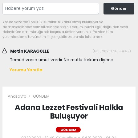
Gönder
Yorum yazarak Topluluk Kuralları’nı kabul etmiş bulunuyor ve
adanayerelhaber.com sitesine yaptığınız yorumunuzla ilgili doğrudan veya
dolaylı tüm sorumluluğu tek başınıza üstleniyorsunuz. Yazılan tüm
yorumlardan site yönetimi hiçbir şekilde sorumlu tutulamaz.
Metin KARAG0LLE
(19.05.2026 17:43 - #451)
Temud varsa umut vardır Ne mutlu türküm diyene
Yorumu Yanıtla
Anasayfa
GÜNDEM
Adana Lezzet Festivali Halkla
Buluşuyor
GÜNDEM
03.10.2023 - 13:49, Güncelleme: 04.10.2023 - 06:24