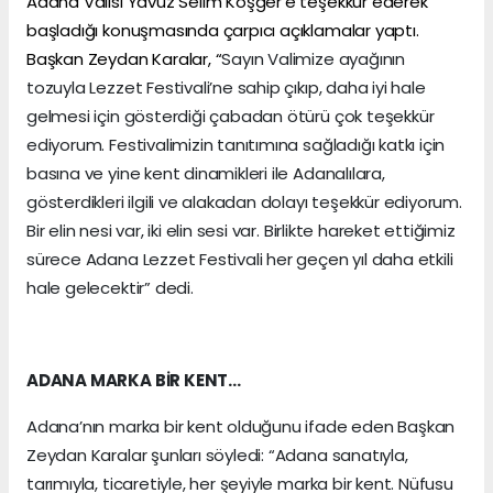
Adana Valisi Yavuz Selim Köşger’e teşekkür ederek
başladığı konuşmasında çarpıcı açıklamalar yaptı.
Başkan Zeydan Karalar, “
Sayın Valimize ayağının
tozuyla Lezzet Festivali’ne sahip çıkıp, daha iyi hale
gelmesi için gösterdiği çabadan ötürü çok teşekkür
ediyorum. Festivalimizin tanıtımına sağladığı katkı için
basına ve yine kent dinamikleri ile Adanalılara,
gösterdikleri ilgili ve alakadan dolayı teşekkür ediyorum.
Bir elin nesi var, iki elin sesi var. Birlikte hareket ettiğimiz
sürece Adana Lezzet Festivali her geçen yıl daha etkili
hale gelecektir” dedi.
ADANA MARKA BİR KENT…
Adana’nın marka bir kent olduğunu ifade eden Başkan
Zeydan Karalar şunları söyledi: “Adana sanatıyla,
tarımıyla, ticaretiyle, her şeyiyle marka bir kent. Nüfusu