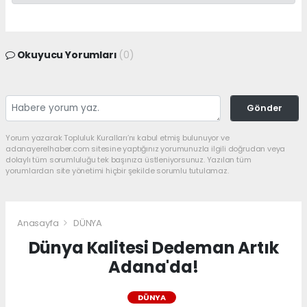
Okuyucu Yorumları
(0)
Gönder
Yorum yazarak Topluluk Kuralları’nı kabul etmiş bulunuyor ve
adanayerelhaber.com sitesine yaptığınız yorumunuzla ilgili doğrudan veya
dolaylı tüm sorumluluğu tek başınıza üstleniyorsunuz. Yazılan tüm
yorumlardan site yönetimi hiçbir şekilde sorumlu tutulamaz.
Anasayfa
DÜNYA
Dünya Kalitesi Dedeman Artık
Adana'da!
DÜNYA