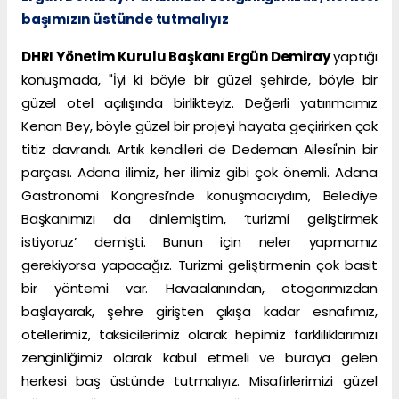
başımızın üstünde tutmalıyız
DHRI Yönetim Kurulu Başkanı Ergün Demiray
yaptığı
konuşmada, "İyi ki böyle bir güzel şehirde, böyle bir
güzel otel açılışında birlikteyiz. Değerli yatırımcımız
Kenan Bey, böyle güzel bir projeyi hayata geçirirken çok
titiz davrandı. Artık kendileri de Dedeman Ailesi'nin bir
parçası. Adana ilimiz, her ilimiz gibi çok önemli. Adana
Gastronomi Kongresi’nde konuşmacıydım, Belediye
Başkanımızı da dinlemiştim, ‘turizmi geliştirmek
istiyoruz’ demişti. Bunun için neler yapmamız
gerekiyorsa yapacağız. Turizmi geliştirmenin çok basit
bir yöntemi var. Havaalanından, otogarımızdan
başlayarak, şehre girişten çıkışa kadar esnafımız,
otellerimiz, taksicilerimiz olarak hepimiz farklılıklarımızı
zenginliğimiz olarak kabul etmeli ve buraya gelen
herkesi baş üstünde tutmalıyız. Misafirlerimizi güzel