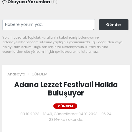
Okuyucu Yorumları
(0)
Gönder
Yorum yazarak Topluluk Kuralları’nı kabul etmiş bulunuyor ve
adanayerelhaber.com sitesine yaptığınız yorumunuzla ilgili doğrudan veya
dolaylı tüm sorumluluğu tek başınıza üstleniyorsunuz. Yazılan tüm
yorumlardan site yönetimi hiçbir şekilde sorumlu tutulamaz.
Anasayfa
GÜNDEM
Adana Lezzet Festivali Halkla
Buluşuyor
GÜNDEM
03.10.2023 - 13:49, Güncelleme: 04.10.2023 - 06:24
2314+ kez okundu.