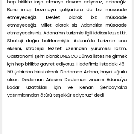
hep birlikte inşa etmeye devam ediyoruz, edeceğiz.
Bunu imajı bozmaya çalışanlara da biz müsaade
etmeyeceğiz. Devlet olarak biz müsaade
etmeyeceğiz. Millet olarak siz Adanalılar müsaade
etmeyeceksiniz. Adana'nın turizmle ilgili iddiası lezzettir.
Strateji doğru belirlenmiştir. Adana'da turizmin ana
ekseni, stratejisi lezzet üzerinden yürümesi lazım.
Gastronomi şehri olarak UNESCO Dünya listesine girmek
için hep birlikte gayret ediyoruz. Hedefimiz listedeki 45-
50 şehirden birisi olmak. Dedeman Adana, hayırlı uğurlu
olsun. Dedeman Ailesine Dedeman zincirini Adana'ya
kadar uzattıkları için ve Kenan Şenbayrak’a
yatırımlarından ötürü teşekkür ediyoruz” dedi.