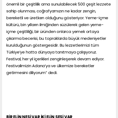
önemli bir çeşitlilik ama sunulabilecek 500 çeşit lezzete
sahip olunması, coğrafyamızın ne kadar zengin,
bereketli ve üretken olduğunu gösteriyor. Yeme-içme
kültürü, bin yılların ilmiğinden süzülerek gelen yeme-
içme çeşitliliği, bir üründen onlarca yemek ortaya
çıkarma becerisi, bu topraklarda büyük medeniyetler
kurulduğunun göstergesidir. Bu lezzetlerimizi tüm
Türkiye’ye hatta dünyaya tanıtmaya çalışıyoruz.
Festival, her yıl içerikleri zenginleşerek devam ediyor.
Festivalimizin Adana’ya ve ülkemize bereketler
getirmesini diliyorum” dedi.
BİR ELİN NESİ VAR İKİ ELİN SESİ VAR