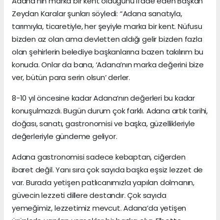
Adana’nın marka bir kent olduğunu ifade eden Başkan
Zeydan Karalar şunları söyledi: “Adana sanatıyla,
tarımıyla, ticaretiyle, her şeyiyle marka bir kent. Nüfusu
bizden az olan ama devletten aldığı gelir bizden fazla
olan şehirlerin belediye başkanlarına bazen takılırım bu
konuda. Onlar da bana, ‘Adana’nın marka değerini bize
ver, bütün para serin olsun’ derler.
8-10 yıl öncesine kadar Adana’nın değerleri bu kadar
konuşulmazdı. Bugün durum çok farklı. Adana artık tarihi,
doğası, sanatı, gastronomisi ve başka, güzellikleriyle
değerleriyle gündeme geliyor.
Adana gastronomisi sadece kebaptan, ciğerden
ibaret değil. Yanı sıra çok sayıda başka eşsiz lezzet de
var. Burada yetişen patlıcanımızla yapılan dolmanın,
güvecin lezzeti dillere destandır. Çok sayıda
yemeğimiz, lezzetimiz mevcut. Adana’da yetişen