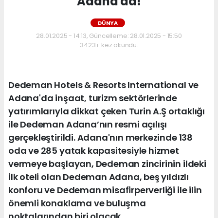
Adana'da!
DÜNYA
28.01.2025 - 14:13, Güncelleme: 28.01.2025 - 15:50
3423+ kez okundu.
Dedeman Hotels & Resorts International ve
Adana'da inşaat, turizm sektörlerinde
yatırımlarıyla dikkat çeken Turin A.Ş ortaklığı
ile Dedeman Adana’nın resmi açılışı
gerçekleştirildi. Adana'nın merkezinde 138
oda ve 285 yatak kapasitesiyle hizmet
vermeye başlayan, Dedeman zincirinin ildeki
ilk oteli olan Dedeman Adana, beş yıldızlı
konforu ve Dedeman misafirperverliği ile ilin
önemli konaklama ve buluşma
noktalarından biri olacak.