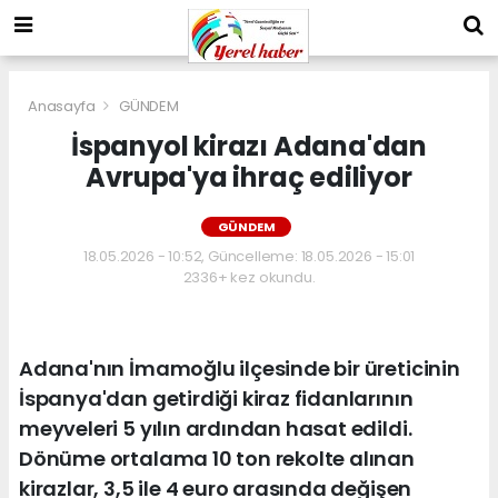
Anasayfa
GÜNDEM
İspanyol kirazı Adana'dan
Avrupa'ya ihraç ediliyor
GÜNDEM
18.05.2026 - 10:52, Güncelleme: 18.05.2026 - 15:01
2336+ kez okundu.
Adana'nın İmamoğlu ilçesinde bir üreticinin
İspanya'dan getirdiği kiraz fidanlarının
meyveleri 5 yılın ardından hasat edildi.
Dönüme ortalama 10 ton rekolte alınan
kirazlar, 3,5 ile 4 euro arasında değişen