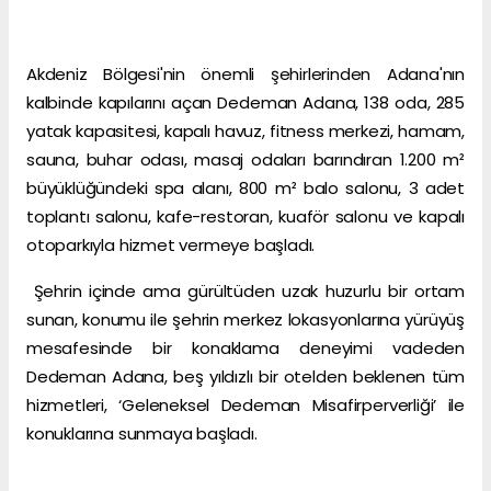
Akdeniz Bölgesi'nin önemli şehirlerinden Adana'nın
kalbinde kapılarını açan Dedeman Adana, 138 oda, 285
yatak kapasitesi, kapalı havuz, fitness merkezi, hamam,
sauna, buhar odası, masaj odaları barındıran 1.200 m²
büyüklüğündeki spa alanı, 800 m² balo salonu, 3 adet
toplantı salonu, kafe-restoran, kuaför salonu ve kapalı
otoparkıyla hizmet vermeye başladı.
Şehrin içinde ama gürültüden uzak huzurlu bir ortam
sunan, konumu ile şehrin merkez lokasyonlarına yürüyüş
mesafesinde bir konaklama deneyimi vadeden
Dedeman Adana, beş yıldızlı bir otelden beklenen tüm
hizmetleri, ‘Geleneksel Dedeman Misafirperverliği’ ile
konuklarına sunmaya başladı.