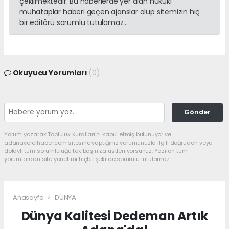
çekilmektedir. Bu haberlerde yer alan hukuki
muhataplar haberi geçen ajanslar olup sitemizin hiç
bir editörü sorumlu tutulamaz...
Okuyucu Yorumları
(0)
Gönder
Yorum yazarak Topluluk Kuralları’nı kabul etmiş bulunuyor ve
adanayerelhaber.com sitesine yaptığınız yorumunuzla ilgili doğrudan veya
dolaylı tüm sorumluluğu tek başınıza üstleniyorsunuz. Yazılan tüm
yorumlardan site yönetimi hiçbir şekilde sorumlu tutulamaz.
Anasayfa
DÜNYA
Dünya Kalitesi Dedeman Artık