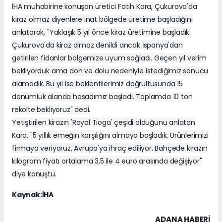
İHA muhabirine konuşan üretici Fatih Kara, Çukurova'da
kiraz olmaz diyenlere inat bölgede üretime başladığını
anlatarak, "Yaklaşık 5 yıl önce kiraz üretimine başladık.
Çukurova'da kiraz olmaz denildi ancak İspanya'dan
getirilen fidanlar bölgemize uyum sağladı. Geçen yıl verim
bekliyorduk ama don ve dolu nedeniyle istediğimiz sonucu
alamadık. Bu yıl ise beklentilerimiz doğrultusunda 15
dönümlük alanda hasadımız başladı. Toplamda 10 ton
rekolte bekliyoruz" dedi.
Yetiştirilen kirazın 'Royal Tioga' çeşidi olduğunu anlatan
Kara, "5 yıllık emeğin karşılığını almaya başladık. Ürünlerimizi
firmaya veriyoruz, Avrupa'ya ihraç ediliyor. Bahçede kirazın
kilogram fiyatı ortalama 3,5 ile 4 euro arasında değişiyor"
diye konuştu.
Kaynak:İHA
ADANA HABERİ