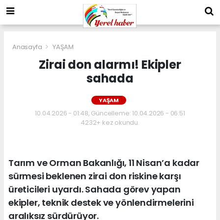
Anasayfa
YAŞAM
Zirai don alarmı! Ekipler
sahada
YAŞAM
10.04.2026 - 01:48, Güncelleme: 10.04.2026 - 06:51
4232+ kez okundu.
Tarım ve Orman Bakanlığı, 11 Nisan’a kadar
sürmesi beklenen zirai don riskine karşı
üreticileri uyardı. Sahada görev yapan
ekipler, teknik destek ve yönlendirmelerini
aralıksız sürdürüyor.