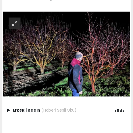
Erkek
|
Kadın
(Haberi Sesli Oku)