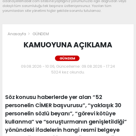
adanayerelhaber.com sitesine yaptığınız yorumunuzla ilgili doğrudan veya
dolaylı tüm sorumluluğu tek başınıza üstleniyorsunuz. Yazılan tüm
yorumlardan site yönetimi hiçbir şekilde sorumlu tutulamaz.
Anasayfa
GÜNDEM
KAMUOYUNA AÇIKLAMA
GÜNDEM
09.08.2026 - 10:06, Güncelleme: 09.08.2026 - 17:24
5324 kez okundu.
Söz konusu haberlerde yer alan “52
personelin CİMER başvurusu”, “yaklaşık 30
personelin sözlü beyanı”, “görevi kötüye
kullanma” ve “soruşturmanın genişletildiği”
yönündeki ifadelerin hangi resmî belgeye