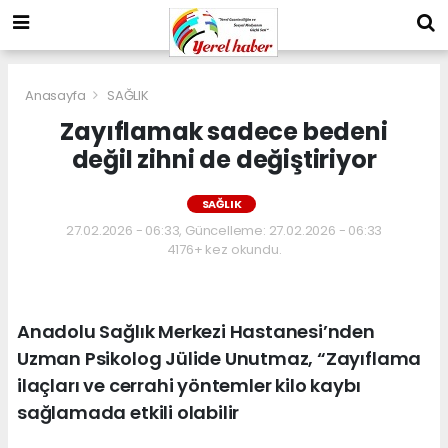
Anasayfa
SAĞLIK
Zayıflamak sadece bedeni
değil zihni de değiştiriyor
SAĞLIK
27.02.2026 - 06:33, Güncelleme: 27.02.2026 - 06:33
4176+ kez okundu.
Anadolu Sağlık Merkezi Hastanesi’nden
Uzman Psikolog Jülide Unutmaz, “Zayıflama
ilaçları ve cerrahi yöntemler kilo kaybı
sağlamada etkili olabilir