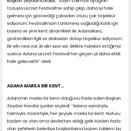
Başkan Zeydan Karalar, “
Sayın Valimize ayağının
tozuyla Lezzet Festivali’ne sahip çıkıp, daha iyi hale
gelmesi için gösterdiği çabadan ötürü çok teşekkür
ediyorum. Festivalimizin tanıtımına sağladığı katkı için
basına ve yine kent dinamikleri ile Adanalılara,
gösterdikleri ilgili ve alakadan dolayı teşekkür ediyorum.
Bir elin nesi var, iki elin sesi var. Birlikte hareket ettiğimiz
sürece Adana Lezzet Festivali her geçen yıl daha etkili
hale gelecektir” dedi.
ADANA MARKA BİR KENT…
Adana’nın marka bir kent olduğunu ifade eden Başkan
Zeydan Karalar şunları söyledi: “Adana sanatıyla,
tarımıyla, ticaretiyle, her şeyiyle marka bir kent. Nüfusu
bizden az olan ama devletten aldığı gelir bizden fazla
olan şehirlerin belediye başkanlarına bazen takılırım bu