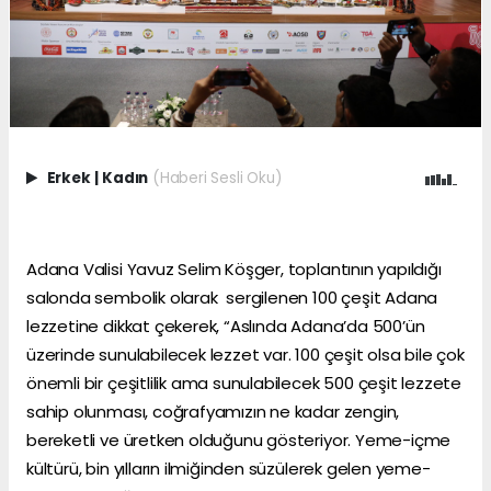
Erkek
|
Kadın
(Haberi Sesli Oku)
Adana Valisi Yavuz Selim Köşger, toplantının yapıldığı
salonda sembolik olarak sergilenen 100 çeşit Adana
lezzetine dikkat çekerek, “Aslında Adana’da 500’ün
üzerinde sunulabilecek lezzet var. 100 çeşit olsa bile çok
önemli bir çeşitlilik ama sunulabilecek 500 çeşit lezzete
sahip olunması, coğrafyamızın ne kadar zengin,
bereketli ve üretken olduğunu gösteriyor. Yeme-içme
kültürü, bin yılların ilmiğinden süzülerek gelen yeme-