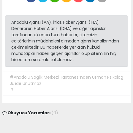
Anadolu Ajansı (AA), İhlas Haber Ajansı (İHA),
Demirören Haber Ajansı (DHA) ve diğer ajanslar
tarafından eklenen tüm haberler, sitemizin
editörlerinin müdahalesi olmadan ajans kanallarından
çekilmektedir. Bu haberlerde yer alan hukuki
muhataplar haberi geçen ajanslar olup sitemizin hiç
bir editörü sorumlu tutulamaz...
#Anadolu Sağlık Merkezi Hastanesi’nden Uzman Psikolog
Jülide Unutmaz
#
Okuyucu Yorumları
(0)