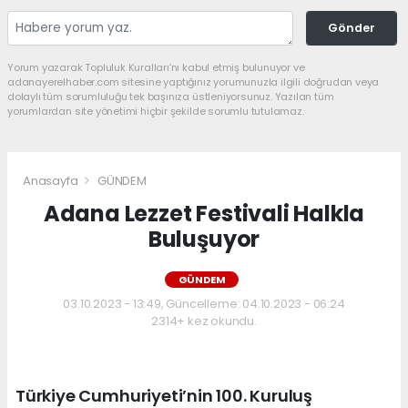
Gönder
Yorum yazarak Topluluk Kuralları’nı kabul etmiş bulunuyor ve
adanayerelhaber.com sitesine yaptığınız yorumunuzla ilgili doğrudan veya
dolaylı tüm sorumluluğu tek başınıza üstleniyorsunuz. Yazılan tüm
yorumlardan site yönetimi hiçbir şekilde sorumlu tutulamaz.
Anasayfa
GÜNDEM
Adana Lezzet Festivali Halkla
Buluşuyor
GÜNDEM
03.10.2023 - 13:49, Güncelleme: 04.10.2023 - 06:24
2314+ kez okundu.
Türkiye Cumhuriyeti’nin 100. Kuruluş