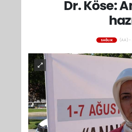
Dr. Köse: 
haz
(AA) - 
SAĞLIK