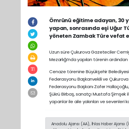
Ömrünü eğitime adayan, 30 yıl
yapan, sonrasında eşi Uğur Tür
yöneten Zambak Türe vefat et
Uzun süre Çukurova Gazeteciler Cemiy
Mezarlığı’nda yapılan törenin ardından
Cenaze törenine Büyükşehir Belediyesi
Federasyonu Başkanvekili ve Çukurova
Federasyonu Başkanı Zafer Hallaçoğlu, 
Şükrü Birbaş, sanatçı Mustafa Şimşek ile
yapanlar ile aile yakınları ve sevenleri ka
Anadolu Ajansı (AA), İhlas Haber Ajansı 