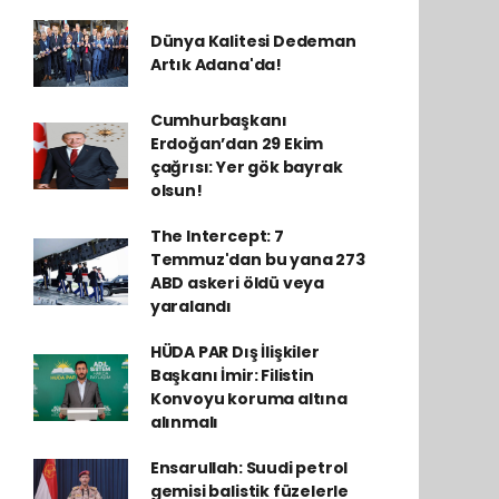
Dünya Kalitesi Dedeman
Artık Adana'da!
Cumhurbaşkanı
Erdoğan’dan 29 Ekim
çağrısı: Yer gök bayrak
olsun!
The Intercept: 7
Temmuz'dan bu yana 273
ABD askeri öldü veya
yaralandı
HÜDA PAR Dış İlişkiler
Başkanı İmir: Filistin
Konvoyu koruma altına
alınmalı
Ensarullah: Suudi petrol
gemisi balistik füzelerle