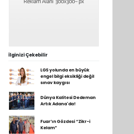
İlginizi Çekebilir
LGS yolunda en büyük
engel bilgi eksikliği değil
sınav kaygısı
Dünya Kalitesi Dedeman
Artık Adana'da!
Fuar’ın Gözdesi “Zikr-i
Kelam”