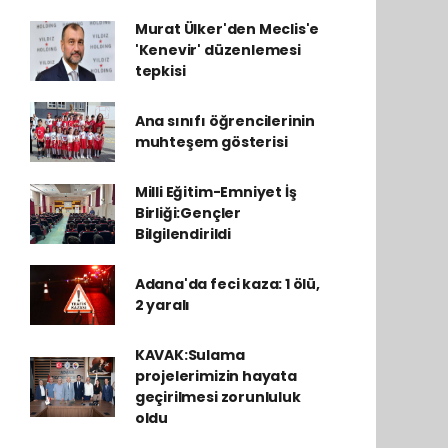
Murat Ülker'den Meclis'e
'Kenevir' düzenlemesi
tepkisi
Ana sınıfı öğrencilerinin
muhteşem gösterisi
Milli Eğitim-Emniyet İş
Birliği:Gençler
Bilgilendirildi
Adana'da feci kaza: 1 ölü,
2 yaralı
KAVAK:Sulama
projelerimizin hayata
geçirilmesi zorunluluk
oldu