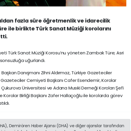
dan fazla süre öğretmenlik ve idarecilik
e ile birlikte Türk Sanat Müziği korolarını
ti.
eti Türk Sanat Müziği Korosu’nu yöneten Zambak Türe; Asri
 sonsuzluğa uğurlandı.
 Başkan Danışmanı Zihni Aldırmaz, Türkiye Gazeteciler
 Gazeteciler Cemiyeti Başkanı Cafer Esendemir, Korolar
Çukurova Üniversitesi ve Adana Musıki Derneği Koroları Şefi
 Korolar Birliği Başkanı Zafer Hallaçoğlu ile korolarda görev
tıldı.
(İHA), Demirören Haber Ajansı (DHA) ve diğer ajanslar tarafından