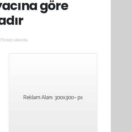
yacına göre
adır
72 kez okundu.