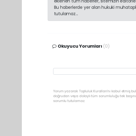
eklenen tüm haberler, sitemizin editörl
Bu haberlerde yer alan hukuki muhatapla
tutulamaz...
Okuyucu Yorumları
(0)
Yorum yazarak Topluluk Kuralları’nı kabul etmiş b
doğrudan veya dolaylı tüm sorumluluğu tek başınız
sorumlu tutulamaz.