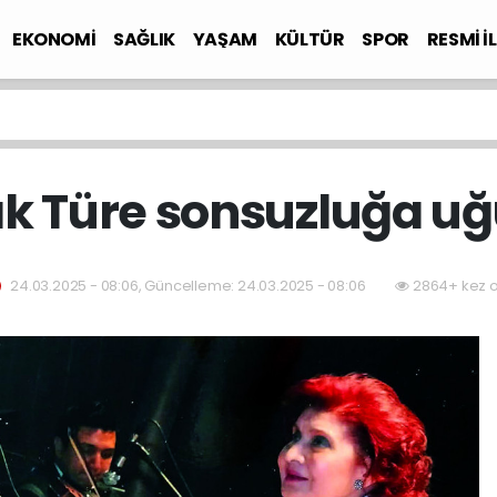
EKONOMİ
SAĞLIK
YAŞAM
KÜLTÜR
SPOR
RESMİ İ
 Türe sonsuzluğa uğ
24.03.2025 - 08:06, Güncelleme: 24.03.2025 - 08:06
2864+ kez 