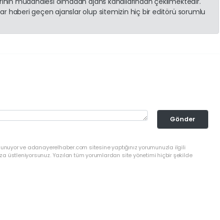
erinin müdahalesi olmadan ajans kanallarından çekilmektedir.
r haberi geçen ajanslar olup sitemizin hiç bir editörü sorumlu
Gönder
ulunuyor ve adanayerelhaber.com sitesine yaptığınız yorumunuzla ilgili
a üstleniyorsunuz. Yazılan tüm yorumlardan site yönetimi hiçbir şekilde