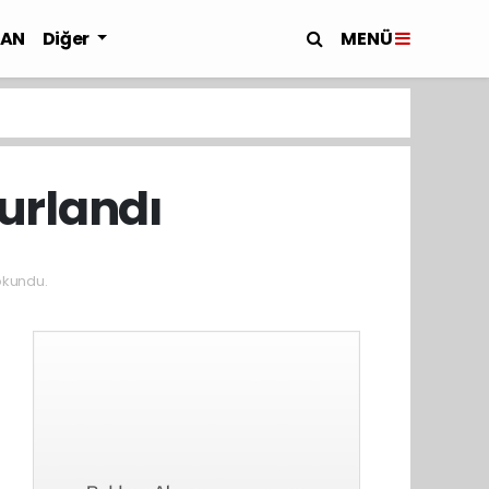
MENÜ
LAN
Diğer
urlandı
okundu.