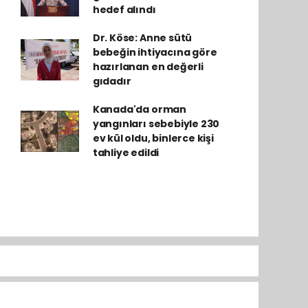
hedef alındı
Dr. Köse: Anne sütü
bebeğin ihtiyacına göre
hazırlanan en değerli
gıdadır
Kanada'da orman
yangınları sebebiyle 230
ev kül oldu, binlerce kişi
tahliye edildi