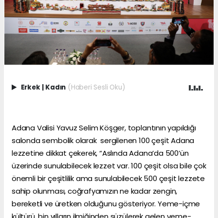
Erkek
|
Kadın
(Haberi Sesli Oku)
Adana Valisi Yavuz Selim Köşger, toplantının yapıldığı
salonda sembolik olarak sergilenen 100 çeşit Adana
lezzetine dikkat çekerek, “Aslında Adana’da 500’ün
üzerinde sunulabilecek lezzet var. 100 çeşit olsa bile çok
önemli bir çeşitlilik ama sunulabilecek 500 çeşit lezzete
sahip olunması, coğrafyamızın ne kadar zengin,
bereketli ve üretken olduğunu gösteriyor. Yeme-içme
kültürü, bin yılların ilmiğinden süzülerek gelen yeme-