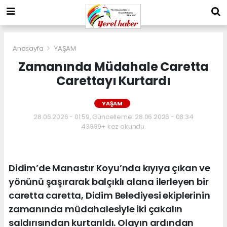
Anasayfa
YAŞAM
Zamanında Müdahale Caretta
Carettayı Kurtardı
YAŞAM
28.06.2026 - 01:59, Güncelleme: 28.06.2026 - 08:34
43889+ kez okundu.
Didim’de Manastır Koyu’nda kıyıya çıkan ve
yönünü şaşırarak balçıklı alana ilerleyen bir
caretta caretta, Didim Belediyesi ekiplerinin
zamanında müdahalesiyle iki çakalın
saldırısından kurtarıldı. Olayın ardından