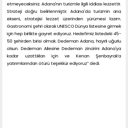
etmeyeceksiniz. Adana'nın turizmle ilgili iddiası lezzettir.
Strateji doğru belirlenmiştir. Adana'da turizmin ana
ekseni, stratejisi lezzet üzerinden yürümesi lazım.
Gastronomi şehri olarak UNESCO Dünya listesine girmek
için hep birlikte gayret ediyoruz. Hedefimiz listedeki 45-
50 şehirden birisi olmak. Dedeman Adana, hayırlı uğurlu
olsun. Dedeman Ailesine Dedeman zincirini Adana'ya
kadar uzattıkları için ve Kenan Şenbayrak’a
yatırımlarından ötürü teşekkür ediyoruz” dedi.