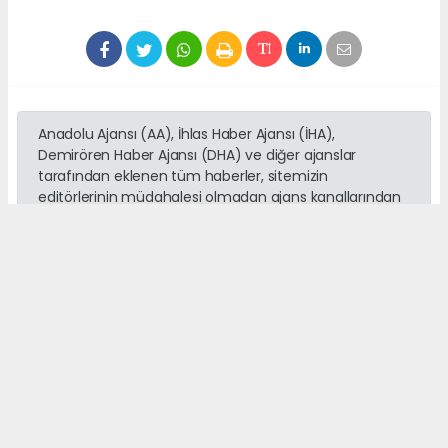
Anadolu Ajansı (AA), İhlas Haber Ajansı (İHA),
Demirören Haber Ajansı (DHA) ve diğer ajanslar
tarafından eklenen tüm haberler, sitemizin
editörlerinin müdahalesi olmadan ajans kanallarından
çekilmektedir. Bu haberlerde yer alan hukuki
muhataplar haberi geçen ajanslar olup sitemizin hiç
bir editörü sorumlu tutulamaz...
Okuyucu Yorumları
(0)
Gönder