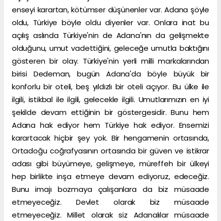
enseyi karartan, kötümser düşünenler var. Adana şöyle
oldu, Türkiye böyle oldu diyenler var. Onlara inat bu
açılış aslında Türkiye'nin de Adana'nın da gelişmekte
olduğunu, umut vadettiğini, geleceğe umutla baktığını
gösteren bir olay. Türkiye'nin yerli milli markalarından
birisi Dedeman, bugün Adana'da böyle büyük bir
konforlu bir oteli, beş yıldızlı bir oteli açıyor. Bu ülke ile
ilgili, istikbal ile ilgili, gelecekle ilgili. Umutlarımızın en iyi
şekilde devam ettiğinin bir göstergesidir. Bunu hem
Adana hak ediyor hem Türkiye hak ediyor. Ensemizi
karartacak hiçbir şey yok. Bir hengamenin ortasında,
Ortadoğu coğrafyasının ortasında bir güven ve istikrar
adası gibi büyümeye, gelişmeye, müreffeh bir ülkeyi
hep birlikte inşa etmeye devam ediyoruz, edeceğiz.
Bunu imajı bozmaya çalışanlara da biz müsaade
etmeyeceğiz. Devlet olarak biz müsaade
etmeyeceğiz. Millet olarak siz Adanalılar müsaade