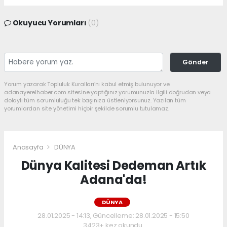
Okuyucu Yorumları
(0)
Gönder
Yorum yazarak Topluluk Kuralları’nı kabul etmiş bulunuyor ve
adanayerelhaber.com sitesine yaptığınız yorumunuzla ilgili doğrudan veya
dolaylı tüm sorumluluğu tek başınıza üstleniyorsunuz. Yazılan tüm
yorumlardan site yönetimi hiçbir şekilde sorumlu tutulamaz.
Anasayfa
DÜNYA
Dünya Kalitesi Dedeman Artık
Adana'da!
DÜNYA
28.01.2025 - 14:13, Güncelleme: 28.01.2025 - 15:50
3423+ kez okundu.