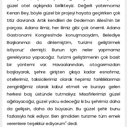
güzel otel açılışında birlikteyiz. Değerli yatırımcımız
Kenan Bey, böyle güzel bir projeyi hayata geçirirken çok
titiz davrandı. Artık kendileri de Dedeman Ailesi'nin bir
parçası. Adana ilimiz, her ilimiz gibi çok önemli. Adana
Gastronomi Kongresi’nde konuşmacıydım, Belediye
Başkanımızı da dinlemiştim, ‘turizmi geliştirmek
istiyoruz’ demişti. Bunun için neler yapmamız
gerekiyorsa yapacağız. Turizmi geliştirmenin çok basit
bir yöntemi var. Havaalanından, otogarımızdan
başlayarak, şehre girişten çıkışa kadar esnafımız,
otellerimiz, taksicilerimiz olarak hepimiz farklılıklarımızı
zenginliğimiz olarak kabul etmeli ve buraya gelen
herkesi baş üstünde tutmalıyız. Misafirlerimizi güzel
ağırlayacağız, güzel yolcu edeceğiz ki bu şehrimiz daha
da gelişsin, daha da büyüsün. Bu güzel şehir bunu
fazlasıyla hak ediyor. Ben şimdiden turizme tüm emek
verenlere teşekkür ediyorum" dedi.