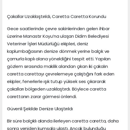
Çakallar Uzaklaştırıldı, Caretta Caretta Korundu
Gece saatlerinde çevre sakinlerinden gelen ihbar
üzerine Manastır Koyu’na ulaşan Didim Belediyesi
Veteriner İşleri Müdürlüğü ekipleri, deniz
kaplumbağasının denize dönmek yerine balçık ve
çamurla kaplı alana yöneldiğini tespit etti. Yapılan
gözlem sırasında makilik alandan çıkan iki çakalın
caretta carettayı çevrelemeye çalıştığını fark eden
ekipler, fenerlerle ışık tutup yüksek ses çıkararak
çakalları bölgeden uzaklaştırdı. Böylece caretta
carettanın zarar görmesi önlendi.
Güvenli Şekilde Denize Ulaştırıldı
Bir süre balçıklı alanda ilerleyen caretta caretta, daha
sonra yeniden kumsala ulaştı. Ancak bulunduğu