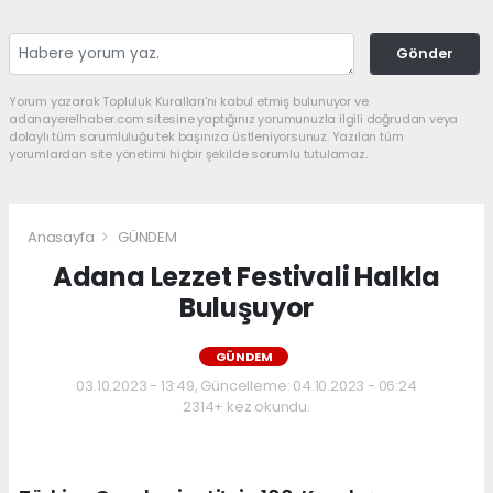
Gönder
Yorum yazarak Topluluk Kuralları’nı kabul etmiş bulunuyor ve
adanayerelhaber.com sitesine yaptığınız yorumunuzla ilgili doğrudan veya
dolaylı tüm sorumluluğu tek başınıza üstleniyorsunuz. Yazılan tüm
yorumlardan site yönetimi hiçbir şekilde sorumlu tutulamaz.
Anasayfa
GÜNDEM
Adana Lezzet Festivali Halkla
Buluşuyor
GÜNDEM
03.10.2023 - 13:49, Güncelleme: 04.10.2023 - 06:24
2314+ kez okundu.