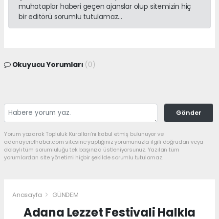
muhataplar haberi geçen ajanslar olup sitemizin hiç
bir editörü sorumlu tutulamaz...
Okuyucu Yorumları
(0)
Gönder
Yorum yazarak Topluluk Kuralları’nı kabul etmiş bulunuyor ve
adanayerelhaber.com sitesine yaptığınız yorumunuzla ilgili doğrudan veya
dolaylı tüm sorumluluğu tek başınıza üstleniyorsunuz. Yazılan tüm
yorumlardan site yönetimi hiçbir şekilde sorumlu tutulamaz.
Anasayfa
GÜNDEM
Adana Lezzet Festivali Halkla