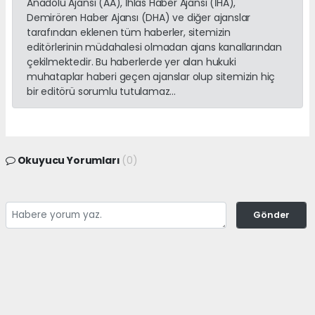
Anadolu Ajansı (AA), İhlas Haber Ajansı (İHA),
Demirören Haber Ajansı (DHA) ve diğer ajanslar
tarafından eklenen tüm haberler, sitemizin
editörlerinin müdahalesi olmadan ajans kanallarından
çekilmektedir. Bu haberlerde yer alan hukuki
muhataplar haberi geçen ajanslar olup sitemizin hiç
bir editörü sorumlu tutulamaz...
Okuyucu Yorumları
(0)
Gönder
Yorum yazarak Topluluk Kuralları’nı kabul etmiş bulunuyor ve
adanayerelhaber.com sitesine yaptığınız yorumunuzla ilgili doğrudan veya
dolaylı tüm sorumluluğu tek başınıza üstleniyorsunuz. Yazılan tüm
yorumlardan site yönetimi hiçbir şekilde sorumlu tutulamaz.