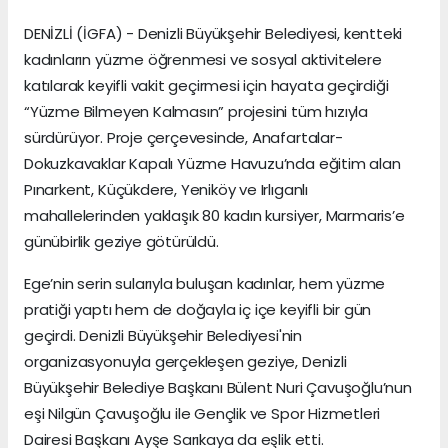
DENİZLİ (İGFA) - Denizli Büyükşehir Belediyesi, kentteki
kadınların yüzme öğrenmesi ve sosyal aktivitelere
katılarak keyifli vakit geçirmesi için hayata geçirdiği
“Yüzme Bilmeyen Kalmasın” projesini tüm hızıyla
sürdürüyor. Proje çerçevesinde, Anafartalar-
Dokuzkavaklar Kapalı Yüzme Havuzu’nda eğitim alan
Pınarkent, Küçükdere, Yeniköy ve Irlıganlı
mahallelerinden yaklaşık 80 kadın kursiyer, Marmaris’e
günübirlik geziye götürüldü.
Ege’nin serin sularıyla buluşan kadınlar, hem yüzme
pratiği yaptı hem de doğayla iç içe keyifli bir gün
geçirdi. Denizli Büyükşehir Belediyesi'nin
organizasyonuyla gerçekleşen geziye, Denizli
Büyükşehir Belediye Başkanı Bülent Nuri Çavuşoğlu’nun
eşi Nilgün Çavuşoğlu ile Gençlik ve Spor Hizmetleri
Dairesi Başkanı Ayşe Sarıkaya da eşlik etti.