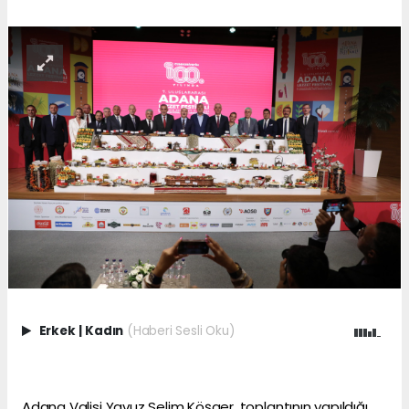
Erkek
|
Kadın
(Haberi Sesli Oku)
Adana Valisi Yavuz Selim Köşger, toplantının yapıldığı