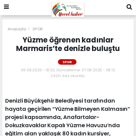
Anasayfa
SPOR
Yüzme öğrenen kadınlar
Marmaris’te denizle buluştu
SPOR
06.08.2025 - 18:20, Güncelleme: 07.08.2025 - 08:13
2421+ kez okundu.
Denizli Büyükşehir Belediyesi tarafından
hayata geçirilen “Yüzme Bilmeyen Kalmasın”
projesi kapsamında, Anafartalar-
Dokuzkavaklar Kapalı Yüzme Havuzu’nda
eğitim alan yaklaşık 80 kadın kursiyer,