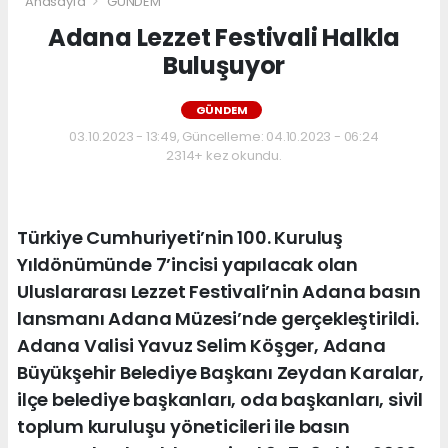
Anasayfa
GÜNDEM
Adana Lezzet Festivali Halkla
Buluşuyor
GÜNDEM
03.10.2023 - 13:49, Güncelleme: 04.10.2023 - 06:24
2314+ kez okundu.
Türkiye Cumhuriyeti’nin 100. Kuruluş
Yıldönümünde 7’incisi yapılacak olan
Uluslararası Lezzet Festivali’nin Adana basın
lansmanı Adana Müzesi’nde gerçekleştirildi.
Adana Valisi Yavuz Selim Köşger, Adana
Büyükşehir Belediye Başkanı Zeydan Karalar,
ilçe belediye başkanları, oda başkanları, sivil
toplum kuruluşu yöneticileri ile basın