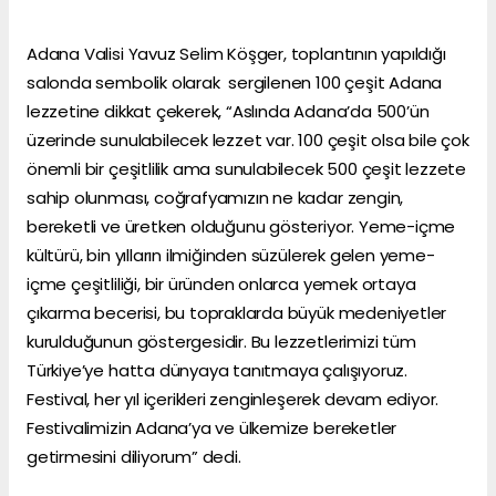
Adana Valisi Yavuz Selim Köşger, toplantının yapıldığı
salonda sembolik olarak sergilenen 100 çeşit Adana
lezzetine dikkat çekerek, “Aslında Adana’da 500’ün
üzerinde sunulabilecek lezzet var. 100 çeşit olsa bile çok
önemli bir çeşitlilik ama sunulabilecek 500 çeşit lezzete
sahip olunması, coğrafyamızın ne kadar zengin,
bereketli ve üretken olduğunu gösteriyor. Yeme-içme
kültürü, bin yılların ilmiğinden süzülerek gelen yeme-
içme çeşitliliği, bir üründen onlarca yemek ortaya
çıkarma becerisi, bu topraklarda büyük medeniyetler
kurulduğunun göstergesidir. Bu lezzetlerimizi tüm
Türkiye’ye hatta dünyaya tanıtmaya çalışıyoruz.
Festival, her yıl içerikleri zenginleşerek devam ediyor.
Festivalimizin Adana’ya ve ülkemize bereketler
getirmesini diliyorum” dedi.