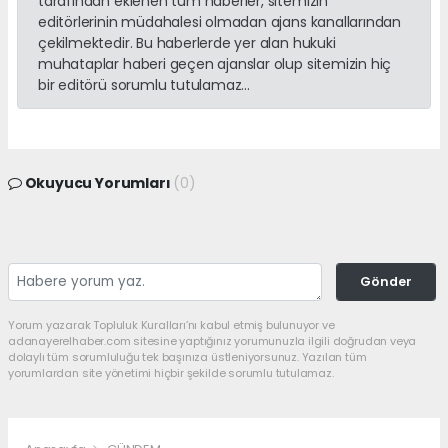
tarafından eklenen tüm haberler, sitemizin
editörlerinin müdahalesi olmadan ajans kanallarından
çekilmektedir. Bu haberlerde yer alan hukuki
muhataplar haberi geçen ajanslar olup sitemizin hiç
bir editörü sorumlu tutulamaz...
Okuyucu Yorumları
(0)
Gönder
Yorum yazarak Topluluk Kuralları’nı kabul etmiş bulunuyor ve
adanayerelhaber.com sitesine yaptığınız yorumunuzla ilgili doğrudan veya
dolaylı tüm sorumluluğu tek başınıza üstleniyorsunuz. Yazılan tüm
yorumlardan site yönetimi hiçbir şekilde sorumlu tutulamaz.