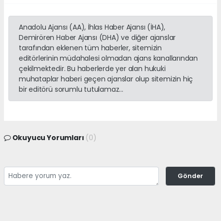
Anadolu Ajansı (AA), İhlas Haber Ajansı (İHA),
Demirören Haber Ajansı (DHA) ve diğer ajanslar
tarafından eklenen tüm haberler, sitemizin
editörlerinin müdahalesi olmadan ajans kanallarından
çekilmektedir. Bu haberlerde yer alan hukuki
muhataplar haberi geçen ajanslar olup sitemizin hiç
bir editörü sorumlu tutulamaz...
Okuyucu Yorumları
(0)
Gönder
Yorum yazarak Topluluk Kuralları’nı kabul etmiş bulunuyor ve
adanayerelhaber.com sitesine yaptığınız yorumunuzla ilgili doğrudan veya
dolaylı tüm sorumluluğu tek başınıza üstleniyorsunuz. Yazılan tüm
yorumlardan site yönetimi hiçbir şekilde sorumlu tutulamaz.