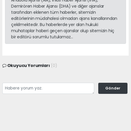
Anadolu Ajansı (AA), İhlas Haber Ajansı (İHA),
Demirören Haber Ajansı (DHA) ve diğer ajanslar
tarafından eklenen tüm haberler, sitemizin
editörlerinin müdahalesi olmadan ajans kanallarından
çekilmektedir. Bu haberlerde yer alan hukuki
muhataplar haberi geçen ajanslar olup sitemizin hiç
bir editörü sorumlu tutulamaz...
Okuyucu Yorumları
(0)
Gönder
Yorum yazarak Topluluk Kuralları’nı kabul etmiş bulunuyor ve
adanayerelhaber.com sitesine yaptığınız yorumunuzla ilgili doğrudan veya
dolaylı tüm sorumluluğu tek başınıza üstleniyorsunuz. Yazılan tüm
yorumlardan site yönetimi hiçbir şekilde sorumlu tutulamaz.