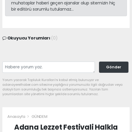
muhataplar haberi geçen ajanslar olup sitemizin hiç
bir editörü sorumlu tutulamaz...
Okuyucu Yorumları
(0)
Gönder
Yorum yazarak Topluluk Kuralları’nı kabul etmiş bulunuyor ve
adanayerelhaber.com sitesine yaptığınız yorumunuzla ilgili doğrudan veya
dolaylı tüm sorumluluğu tek başınıza üstleniyorsunuz. Yazılan tüm
yorumlardan site yönetimi hiçbir şekilde sorumlu tutulamaz.
Anasayfa
GÜNDEM
Adana Lezzet Festivali Halkla