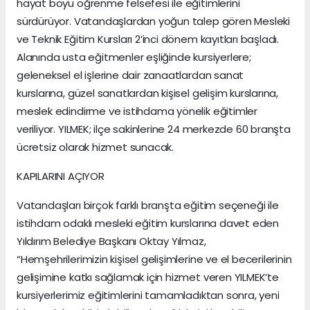
hayat boyu öğrenme felsefesi ile eğitimlerini
sürdürüyor. Vatandaşlardan yoğun talep gören Mesleki
ve Teknik Eğitim Kursları 2’inci dönem kayıtları başladı.
Alanında usta eğitmenler eşliğinde kursiyerlere;
geleneksel el işlerine dair zanaatlardan sanat
kurslarına, güzel sanatlardan kişisel gelişim kurslarına,
meslek edindirme ve istihdama yönelik eğitimler
veriliyor. YILMEK; ilçe sakinlerine 24 merkezde 60 branşta
ücretsiz olarak hizmet sunacak.
KAPILARINI AÇIYOR
Vatandaşları birçok farklı branşta eğitim seçeneği ile
istihdam odaklı mesleki eğitim kurslarına davet eden
Yıldırım Belediye Başkanı Oktay Yılmaz,
“Hemşehrilerimizin kişisel gelişimlerine ve el becerilerinin
gelişimine katkı sağlamak için hizmet veren YILMEK’te
kursiyerlerimiz eğitimlerini tamamladıktan sonra, yeni