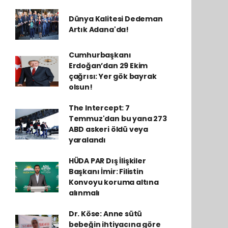
Dünya Kalitesi Dedeman
Artık Adana'da!
Cumhurbaşkanı
Erdoğan’dan 29 Ekim
çağrısı: Yer gök bayrak
olsun!
The Intercept: 7
Temmuz'dan bu yana 273
ABD askeri öldü veya
yaralandı
HÜDA PAR Dış İlişkiler
Başkanı İmir: Filistin
Konvoyu koruma altına
alınmalı
Dr. Köse: Anne sütü
bebeğin ihtiyacına göre