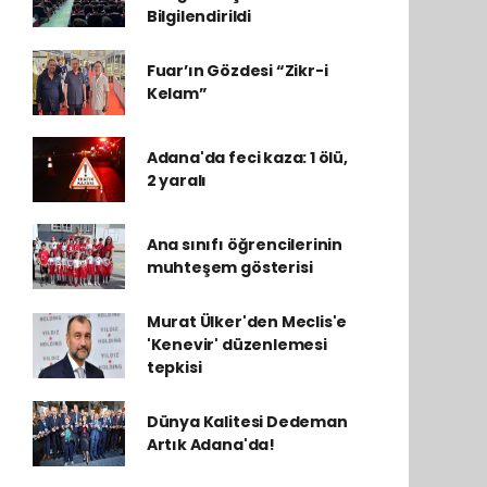
Bilgilendirildi
Fuar’ın Gözdesi “Zikr-i
Kelam”
Adana'da feci kaza: 1 ölü,
2 yaralı
Ana sınıfı öğrencilerinin
muhteşem gösterisi
Murat Ülker'den Meclis'e
'Kenevir' düzenlemesi
tepkisi
Dünya Kalitesi Dedeman
Artık Adana'da!