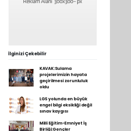
İlginizi Çekebilir
KAVAK:Sulama
projelerimizin hayata
geçirilmesi zorunluluk
oldu
LGS yolunda en büyük
engel bilgi eksikliği değil
sınav kaygısı
Milli Eğitim-Emniyet İş
Birliği:Gençler