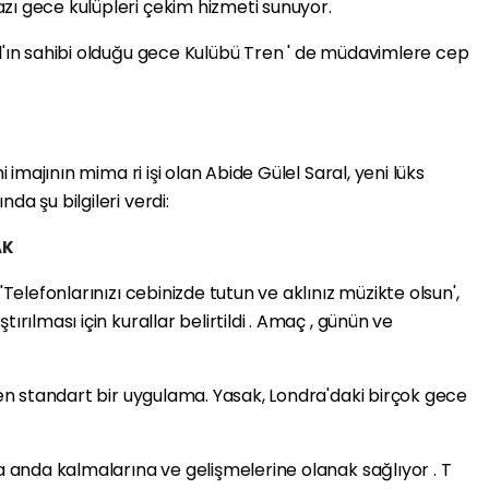
zı gece kulüpleri çekim hizmeti sunuyor.
l'ın sahibi olduğu gece Kulübü Tren ' de müdavimlere cep
i imajının mima ri işi olan Abide Gülel Saral, yeni lüks
da şu bilgileri verdi:
AK
'Telefonlarınızı cebinizde tutun ve aklınız müzikte olsun',
ırılması için kurallar belirtildi . Amaç , günün ve
aten standart bir uygulama. Yasak, Londra'daki birçok gece
la anda kalmalarına ve gelişmelerine olanak sağlıyor . T