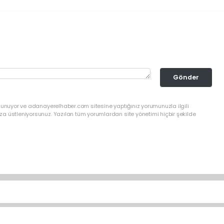
Gönder
ulunuyor ve adanayerelhaber.com sitesine yaptığınız yorumunuzla ilgili
a üstleniyorsunuz. Yazılan tüm yorumlardan site yönetimi hiçbir şekilde