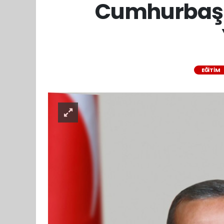
Cumhurbaşka
EĞİTİM