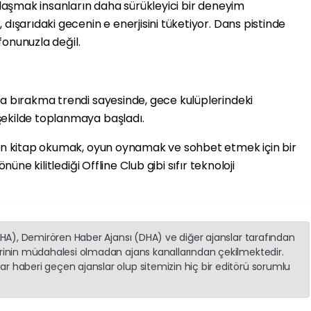
aklaşmak insanların daha sürükleyici bir deneyim
dışarıdaki gecenin e enerjisini tüketiyor. Dans pistinde
efonunuzla değil.
ra bırakma trendi sayesinde, gece kulüplerindeki
şekilde toplanmaya başladı.
rın kitap okumak, oyun oynamak ve sohbet etmek için bir
nüne kilitlediği Offline Club gibi sıfır teknoloji
(İHA), Demirören Haber Ajansı (DHA) ve diğer ajanslar tarafından
erinin müdahalesi olmadan ajans kanallarından çekilmektedir.
r haberi geçen ajanslar olup sitemizin hiç bir editörü sorumlu