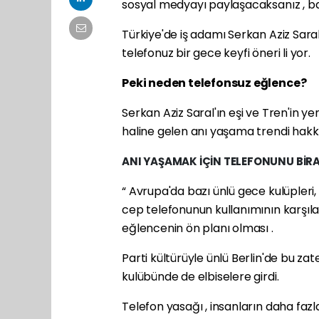
sosyal medyayı paylaşacaksanız , ba
Türkiye'de iş adamı Serkan Aziz Sara
telefonuz bir gece keyfi öneri li yor.
Peki neden telefonsuz eğlence?
Serkan Aziz Saral'ın eşi ve Tren'in yen
haline gelen anı yaşama trendi hakkın
ANI YAŞAMAK İÇİN TELEFONUNU BİR
“ Avrupa'da bazı ünlü gece kulüpleri, 
cep telefonunun kullanımının karşılaşt
eğlencenin ön planı olması .
Parti kültürüyle ünlü Berlin'de bu z
kulübünde de elbiselere girdi.
Telefon yasağı , insanların daha faz