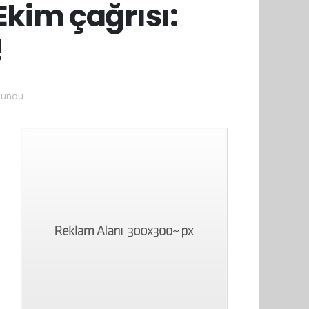
kim çağrısı:
!
kundu.