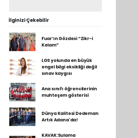
İlginizi Çekebilir
Fuar’ın Gözdesi “Zikr-i
Kelam”
LGS yolunda en büyük
engel bilgi eksikliği değil
sınav kaygısı
Ana sınıfı öğrencilerinin
muhteşem gösterisi
Dünya Kalitesi Dedeman
Artık Adana'da!
KAVAK:Sulama