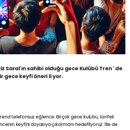
z Saral'ın sahibi olduğu gece Kulübü Tren ' de
gece keyfi öneri li yor.
rend telefonsuz eğlence. Birçok gece kulübü, tarifeli
ncenin keyfini doyasıya çıkarmanı hedefliyoruz. İlle de