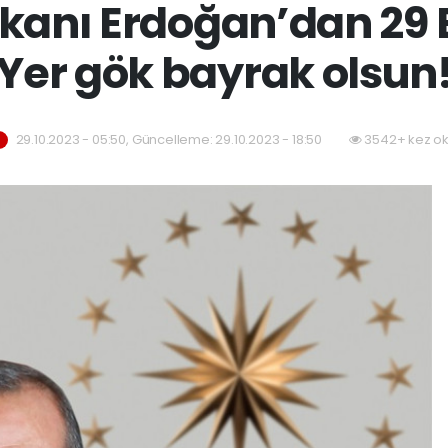
nı Erdoğan’dan 29 E
Yer gök bayrak olsun
29.10.2023 - 05:50, Güncelleme: 29.10.2023 - 18:50
3542+ kez o