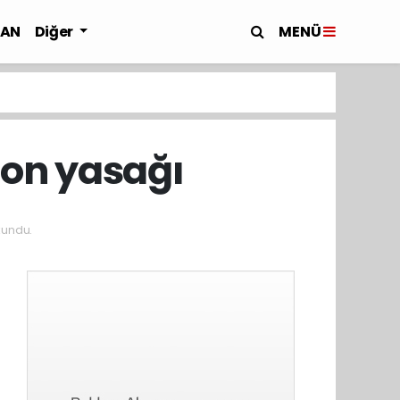
MENÜ
LAN
Diğer
fon yasağı
kundu.