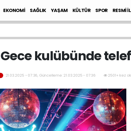
EKONOMİ
SAĞLIK
YAŞAM
KÜLTÜR
SPOR
RESMİ İ
: Gece kulübünde tele
21.03.2025 - 07:36, Güncelleme: 21.03.2025 - 07:36
2501+ kez o