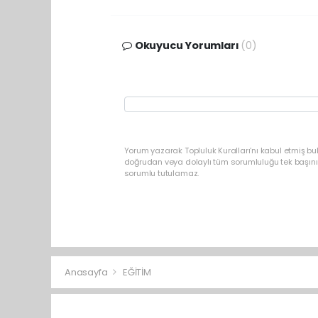
Okuyucu Yorumları
(0)
Yorum yazarak Topluluk Kuralları’nı kabul etmiş b
doğrudan veya dolaylı tüm sorumluluğu tek başınız
sorumlu tutulamaz.
Anasayfa
EĞİTİM