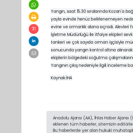
Yangın, saat 15.30 sıralarında Kozan'a bağ
yayla evinde henüz belirlenemeyen neden
evine ve ormanlık alana sıçradı. Alevler
İşletme Müdürlüğü ile itfaiye ekipleri sev
tankeri ve çok sayıda orman işçisiyle mü
sonucunda yangın kontrol altına alınarak 
ekiplerin bölgedeki soğutma çalışmalarını
Yangının çıkış nedeniyle ilgili inceleme baş
Kaynak:İHA
Anadolu Ajansı (AA), İhlas Haber Ajansı 
eklenen tüm haberler, sitemizin editörl
Bu haberlerde yer alan hukuki muhatapla