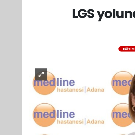
LGS yolund
EĞİTİM