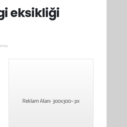
i eksikliği
undu.