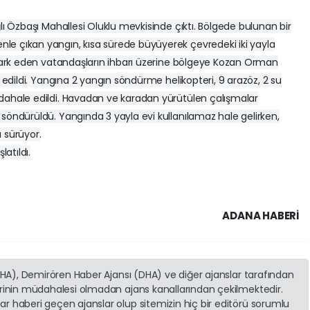
lı Özbaşı Mahallesi Oluklu mevkisinde çıktı. Bölgede bulunan bir
le çıkan yangın, kısa sürede büyüyerek çevredeki iki yayla
i fark eden vatandaşların ihbarı üzerine bölgeye Kozan Orman
k edildi. Yangına 2 yangın söndürme helikopteri, 9 arazöz, 2 su
dahale edildi. Havadan ve karadan yürütülen çalışmalar
söndürüldü. Yangında 3 yayla evi kullanılamaz hale gelirken,
 sürüyor.
latıldı.
ADANA HABERİ
(İHA), Demirören Haber Ajansı (DHA) ve diğer ajanslar tarafından
erinin müdahalesi olmadan ajans kanallarından çekilmektedir.
r haberi geçen ajanslar olup sitemizin hiç bir editörü sorumlu