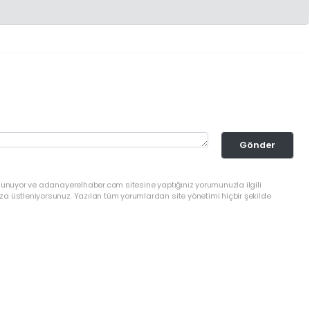
Gönder
ulunuyor ve adanayerelhaber.com sitesine yaptığınız yorumunuzla ilgili
a üstleniyorsunuz. Yazılan tüm yorumlardan site yönetimi hiçbir şekilde