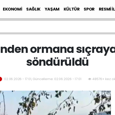
EKONOMİ
SAĞLIK
YAŞAM
KÜLTÜR
SPOR
RESMİ İ
inden ormana sıçray
söndürüldü
02.06.2026 - 17:01, Güncelleme: 02.06.2026 - 17:01
48576+ kez o