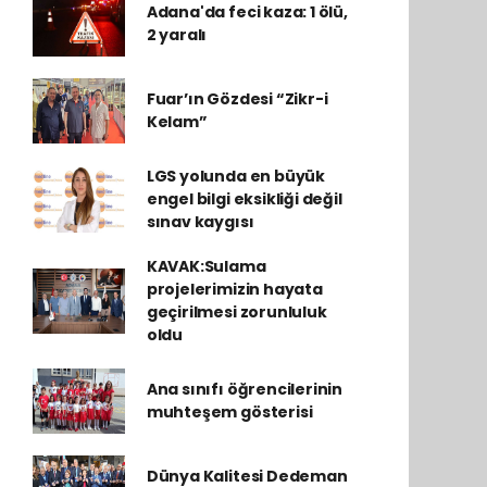
Adana'da feci kaza: 1 ölü,
2 yaralı
Fuar’ın Gözdesi “Zikr-i
Kelam”
LGS yolunda en büyük
engel bilgi eksikliği değil
sınav kaygısı
KAVAK:Sulama
projelerimizin hayata
geçirilmesi zorunluluk
oldu
Ana sınıfı öğrencilerinin
muhteşem gösterisi
Dünya Kalitesi Dedeman