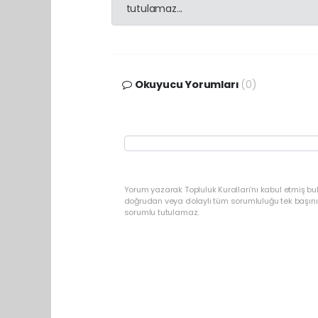
tutulamaz...
Okuyucu Yorumları
(0)
Yorum yazarak Topluluk Kuralları’nı kabul etmiş b
doğrudan veya dolaylı tüm sorumluluğu tek başınız
sorumlu tutulamaz.