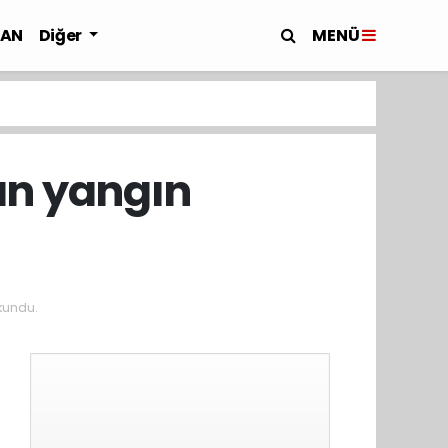
MENÜ
LAN
Diğer
an yangın
kundu.