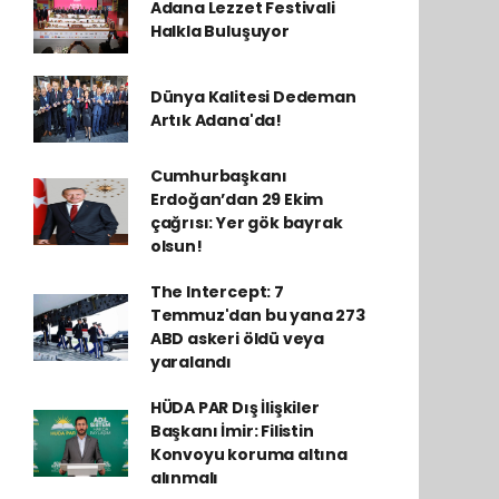
Adana Lezzet Festivali
Halkla Buluşuyor
Dünya Kalitesi Dedeman
Artık Adana'da!
Cumhurbaşkanı
Erdoğan’dan 29 Ekim
çağrısı: Yer gök bayrak
olsun!
The Intercept: 7
Temmuz'dan bu yana 273
ABD askeri öldü veya
yaralandı
HÜDA PAR Dış İlişkiler
Başkanı İmir: Filistin
Konvoyu koruma altına
alınmalı