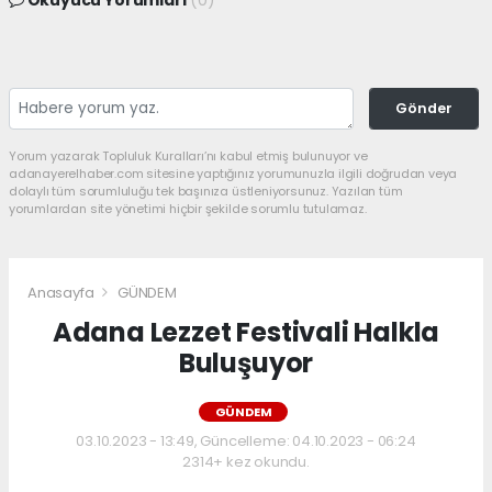
Okuyucu Yorumları
(0)
Gönder
Yorum yazarak Topluluk Kuralları’nı kabul etmiş bulunuyor ve
adanayerelhaber.com sitesine yaptığınız yorumunuzla ilgili doğrudan veya
dolaylı tüm sorumluluğu tek başınıza üstleniyorsunuz. Yazılan tüm
yorumlardan site yönetimi hiçbir şekilde sorumlu tutulamaz.
Anasayfa
GÜNDEM
Adana Lezzet Festivali Halkla
Buluşuyor
GÜNDEM
03.10.2023 - 13:49, Güncelleme: 04.10.2023 - 06:24
2314+ kez okundu.