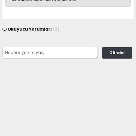
Okuyucu Yorumları
(0)
Gönder
Yorum yazarak Topluluk Kuralları’nı kabul etmiş bulunuyor ve
adanayerelhaber.com sitesine yaptığınız yorumunuzla ilgili doğrudan veya
dolaylı tüm sorumluluğu tek başınıza üstleniyorsunuz. Yazılan tüm
yorumlardan site yönetimi hiçbir şekilde sorumlu tutulamaz.
haber paketi
haber scripti
haber yazılımı
Tüm hakları saklı tutulmaktadır.Copyright 2026©
Haber Yazılımı:
Web Aksiyon ®