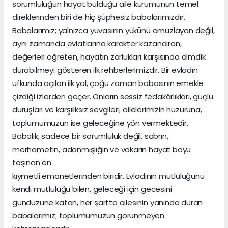
sorumluluğun hayat bulduğu aile kurumunun temel
direklerinden biri de hiç şüphesiz babalarımızdır.
Babalarımız; yalnızca yuvasının yükünü omuzlayan değil,
aynı zamanda evlatlarına karakter kazandıran,
değerleri öğreten, hayatın zorlukları karşısında dimdik
durabilmeyi gösteren ilk rehberlerimizdir. Bir evladın
ufkunda açılan ilk yol, çoğu zaman babasının emekle
çizdiği izlerden geçer. Onların sessiz fedakârlıkları, güçlü
duruşları ve karşılıksız sevgileri; ailelerimizin huzuruna,
toplumumuzun ise geleceğine yön vermektedir.
Babalık; sadece bir sorumluluk değil, sabrın,
merhametin, adanmışlığın ve vakarın hayat boyu
taşınan en
kıymetli emanetlerinden biridir. Evladının mutluluğunu
kendi mutluluğu bilen, geleceği için gecesini
gündüzüne katan, her şartta ailesinin yanında duran
babalarımız; toplumumuzun görünmeyen