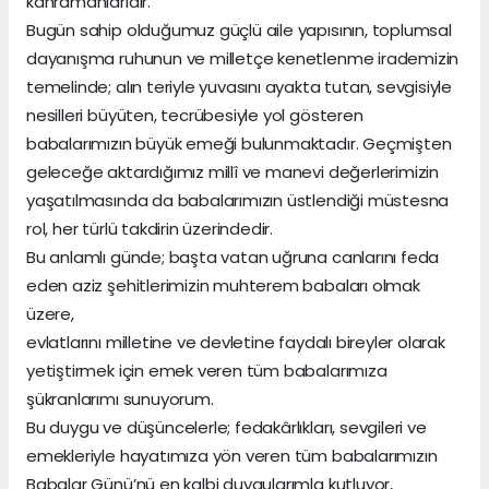
kahramanlarıdır.
Bugün sahip olduğumuz güçlü aile yapısının, toplumsal
dayanışma ruhunun ve milletçe kenetlenme irademizin
temelinde; alın teriyle yuvasını ayakta tutan, sevgisiyle
nesilleri büyüten, tecrübesiyle yol gösteren
babalarımızın büyük emeği bulunmaktadır. Geçmişten
geleceğe aktardığımız millî ve manevi değerlerimizin
yaşatılmasında da babalarımızın üstlendiği müstesna
rol, her türlü takdirin üzerindedir.
Bu anlamlı günde; başta vatan uğruna canlarını feda
eden aziz şehitlerimizin muhterem babaları olmak
üzere,
evlatlarını milletine ve devletine faydalı bireyler olarak
yetiştirmek için emek veren tüm babalarımıza
şükranlarımı sunuyorum.
Bu duygu ve düşüncelerle; fedakârlıkları, sevgileri ve
emekleriyle hayatımıza yön veren tüm babalarımızın
Babalar Günü’nü en kalbi duygularımla kutluyor,