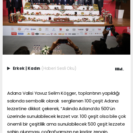
Erkek
|
Kadın
(Haberi Sesli Oku)
Adana Valisi Yavuz Selim Köşger, toplantının yapıldığı
salonda sembolik olarak sergilenen 100 çeşit Adana
lezzetine dikkat çekerek, “Aslında Adana’da 500’ün
üzerinde sunulabilecek lezzet var. 100 çeşit olsa bile çok
önemli bir çeşitlilik ama sunulabilecek 500 çeşit lezzete
sahip olunması, coğrafyamızın ne kadar zengin,