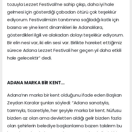
tozuyla Lezzet Festivali’ne sahip çıkıp, daha iyi hale
gelmesi için gösterdiği çabadan ötürü çok teşekkür
ediyorum. Festivalimizin tanıtımına sağladığı katkı için
basına ve yine kent dinamikleri ile Adanalılara,
gösterdikleri ilgili ve alakadan dolayı teşekkür ediyorum.
Bir elin nesi var, iki elin sesi var. Birlikte hareket ettiğimiz
sürece Adana Lezzet Festivali her geçen yıl daha etkili
hale gelecektir” dedi.
ADANA MARKA BİR KENT…
Adana’nın marka bir kent olduğunu ifade eden Başkan
Zeydan Karalar şunları söyledi: “Adana sanatıyla,
tarımıyla, ticaretiyle, her şeyiyle marka bir kent. Nüfusu
bizden az olan ama devletten aldığı gelir bizden fazla
olan şehirlerin belediye başkanlarına bazen takılırım bu