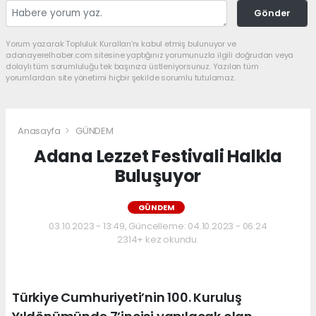
Gönder
Yorum yazarak Topluluk Kuralları’nı kabul etmiş bulunuyor ve
adanayerelhaber.com sitesine yaptığınız yorumunuzla ilgili doğrudan veya
dolaylı tüm sorumluluğu tek başınıza üstleniyorsunuz. Yazılan tüm
yorumlardan site yönetimi hiçbir şekilde sorumlu tutulamaz.
Anasayfa
GÜNDEM
Adana Lezzet Festivali Halkla
Buluşuyor
GÜNDEM
03.10.2023 - 13:49, Güncelleme: 04.10.2023 - 06:24
2314+ kez okundu.
Türkiye Cumhuriyeti’nin 100. Kuruluş