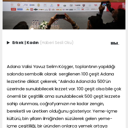
Erkek
|
Kadın
(Haberi Sesli Oku)
Adana Valisi Yavuz Selim Köşger, toplantının yapıldığı
salonda sembolik olarak sergilenen 100 çeşit Adana
lezzetine dikkat çekerek, “Aslında Adana’da 500’ün
üzerinde sunulabilecek lezzet var. 100 çeşit olsa bile çok
önemli bir çeşitlilik ama sunulabilecek 500 çeşit lezzete
sahip olunması, coğrafyamızın ne kadar zengin,
bereketli ve üretken olduğunu gösteriyor. Yeme-içme
kültürü, bin yılların ilmiğinden süzülerek gelen yeme-
içme çeşitliliği, bir üründen onlarca yemek ortaya