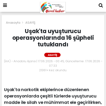
Anasayfa
ASAYİŞ
Uşak'ta uyuşturucu
operasyonlarında 16 şüpheli
tutuklandı
ASAYİŞ
(AA) - Anadolu Ajansı | 17.06.2026 - 00:45, Güncelleme: 17.06.2026 -
07:33
21361+ kez okundu.
Uşak'ta narkotik ekiplerince düzenlenen
operasyonlarda çeşitli türlerde uyuşturucu
madde ile silah ve mühimmat ele geçirilirken,