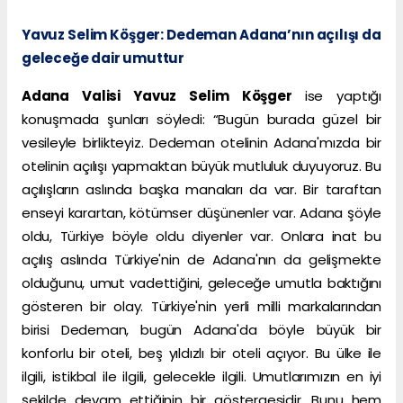
Yavuz Selim Köşger: Dedeman Adana’nın açılışı da
geleceğe dair umuttur
Adana Valisi Yavuz Selim Köşger
ise yaptığı
konuşmada şunları söyledi: “Bugün burada güzel bir
vesileyle birlikteyiz. Dedeman otelinin Adana'mızda bir
otelinin açılışı yapmaktan büyük mutluluk duyuyoruz. Bu
açılışların aslında başka manaları da var. Bir taraftan
enseyi karartan, kötümser düşünenler var. Adana şöyle
oldu, Türkiye böyle oldu diyenler var. Onlara inat bu
açılış aslında Türkiye'nin de Adana'nın da gelişmekte
olduğunu, umut vadettiğini, geleceğe umutla baktığını
gösteren bir olay. Türkiye'nin yerli milli markalarından
birisi Dedeman, bugün Adana'da böyle büyük bir
konforlu bir oteli, beş yıldızlı bir oteli açıyor. Bu ülke ile
ilgili, istikbal ile ilgili, gelecekle ilgili. Umutlarımızın en iyi
şekilde devam ettiğinin bir göstergesidir. Bunu hem