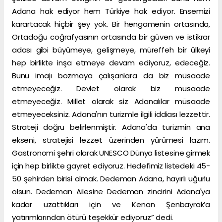
Adana hak ediyor hem Türkiye hak ediyor. Ensemizi
karartacak hiçbir şey yok. Bir hengamenin ortasında,
Ortadoğu coğrafyasının ortasında bir güven ve istikrar
adası gibi büyümeye, gelişmeye, müreffeh bir ülkeyi
hep birlikte inşa etmeye devam ediyoruz, edeceğiz.
Bunu imajı bozmaya çalışanlara da biz müsaade
etmeyeceğiz. Devlet olarak biz müsaade
etmeyeceğiz. Millet olarak siz Adanalılar müsaade
etmeyeceksiniz. Adana'nın turizmle ilgili iddiası lezzettir.
Strateji doğru belirlenmiştir. Adana'da turizmin ana
ekseni, stratejisi lezzet üzerinden yürümesi lazım.
Gastronomi şehri olarak UNESCO Dünya listesine girmek
için hep birlikte gayret ediyoruz. Hedefimiz listedeki 45-
50 şehirden birisi olmak. Dedeman Adana, hayırlı uğurlu
olsun. Dedeman Ailesine Dedeman zincirini Adana'ya
kadar uzattıkları için ve Kenan Şenbayrak’a
yatırımlarından ötürü teşekkür ediyoruz” dedi.