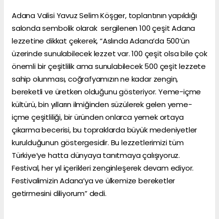
Adana Valisi Yavuz Selim Köşger, toplantının yapıldığı
salonda sembolik olarak sergilenen 100 çeşit Adana
lezzetine dikkat çekerek, “Aslında Adana’da 500’ün
üzerinde sunulabilecek lezzet var. 100 çeşit olsa bile çok
önemli bir çeşitlilik ama sunulabilecek 500 çeşit lezzete
sahip olunması, coğrafyamızın ne kadar zengin,
bereketli ve üretken olduğunu gösteriyor. Yeme-içme
kültürü, bin yılların ilmiğinden süzülerek gelen yeme-
içme çeşitliliği, bir üründen onlarca yemek ortaya
çıkarma becerisi, bu topraklarda büyük medeniyetler
kurulduğunun göstergesidir. Bu lezzetlerimizi tüm
Türkiye’ye hatta dünyaya tanıtmaya çalışıyoruz.
Festival, her yıl içerikleri zenginleşerek devam ediyor.
Festivalimizin Adana’ya ve ülkemize bereketler
getirmesini diliyorum” dedi.