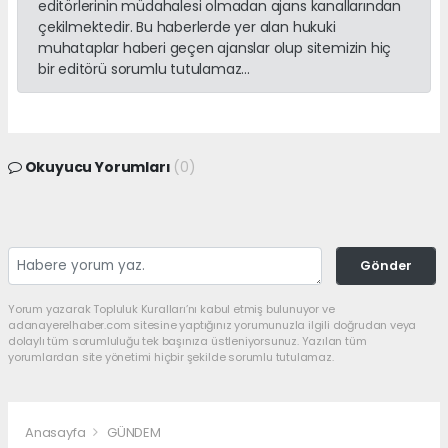
editörlerinin müdahalesi olmadan ajans kanallarından
çekilmektedir. Bu haberlerde yer alan hukuki
muhataplar haberi geçen ajanslar olup sitemizin hiç
bir editörü sorumlu tutulamaz...
Okuyucu Yorumları
(0)
Gönder
Yorum yazarak Topluluk Kuralları’nı kabul etmiş bulunuyor ve
adanayerelhaber.com sitesine yaptığınız yorumunuzla ilgili doğrudan veya
dolaylı tüm sorumluluğu tek başınıza üstleniyorsunuz. Yazılan tüm
yorumlardan site yönetimi hiçbir şekilde sorumlu tutulamaz.
Anasayfa
GÜNDEM