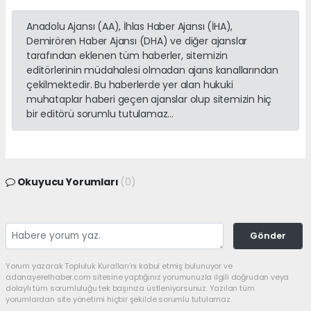
Anadolu Ajansı (AA), İhlas Haber Ajansı (İHA),
Demirören Haber Ajansı (DHA) ve diğer ajanslar
tarafından eklenen tüm haberler, sitemizin
editörlerinin müdahalesi olmadan ajans kanallarından
çekilmektedir. Bu haberlerde yer alan hukuki
muhataplar haberi geçen ajanslar olup sitemizin hiç
bir editörü sorumlu tutulamaz...
Okuyucu Yorumları
(0)
Gönder
Yorum yazarak Topluluk Kuralları’nı kabul etmiş bulunuyor ve
adanayerelhaber.com sitesine yaptığınız yorumunuzla ilgili doğrudan veya
dolaylı tüm sorumluluğu tek başınıza üstleniyorsunuz. Yazılan tüm
yorumlardan site yönetimi hiçbir şekilde sorumlu tutulamaz.