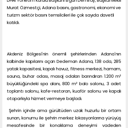
DHRI Yönetim Kurulu Başkanı Ergün Demiray, Başkanvekili
Murat Özmestçi, Adana basını, gastronomi, ekonomi ve
turizm sektör basını temsilcileri ile çok sayıda davetli
katıldı.
Akdeniz Bölgesi'nin önemli şehirlerinden Adana'nın
kalbinde kapılarını açan Dedeman Adana, 138 oda, 285
yatak kapasitesi, kapalı havuz, fitness merkezi, hamam,
sauna, buhar odası, masaj odaları barındıran 1.200 m²
büyüklüğündeki spa alanı, 800 m² balo salonu, 3 adet
toplantı salonu, kafe-restoran, kuaför salonu ve kapalı
otoparkıyla hizmet vermeye başladı.
Şehrin içinde ama gürültüden uzak huzurlu bir ortam
sunan, konumu ile şehrin merkez lokasyonlarına yürüyüş
mesafesinde bir konaklama deneyimi vadeden