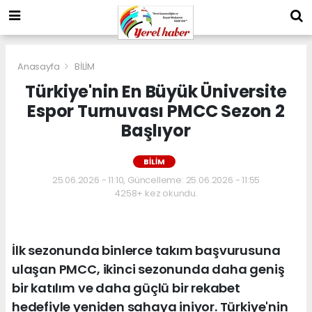
Anasayfa
BİLİM
Türkiye'nin En Büyük Üniversite
Espor Turnuvası PMCC Sezon 2
Başlıyor
BİLİM
25.06.2026 - 11:10, Güncelleme: 25.06.2026 - 11:55
4258+ kez okundu.
İlk sezonunda binlerce takım başvurusuna
ulaşan PMCC, ikinci sezonunda daha geniş
bir katılım ve daha güçlü bir rekabet
hedefiyle yeniden sahaya iniyor. Türkiye'nin