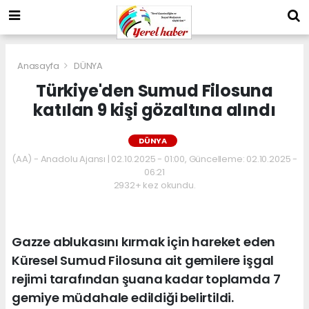
Anasayfa
DÜNYA
Türkiye'den Sumud Filosuna
katılan 9 kişi gözaltına alındı
DÜNYA
(AA) - Anadolu Ajansı | 02.10.2025 - 01:00, Güncelleme: 02.10.2025 -
06:21
2932+ kez okundu.
Gazze ablukasını kırmak için hareket eden
Küresel Sumud Filosuna ait gemilere işgal
rejimi tarafından şuana kadar toplamda 7
gemiye müdahale edildiği belirtildi.