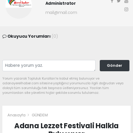
Administrator
mail@mail.com
Okuyucu Yorumları
(0)
Gönder
Yorum yazarak Topluluk Kuralları’nı kabul etmiş bulunuyor ve
adanayerelhaber.com sitesine yaptığınız yorumunuzla ilgili doğrudan veya
dolaylı tüm sorumluluğu tek başınıza üstleniyorsunuz. Yazılan tüm
yorumlardan site yönetimi hiçbir şekilde sorumlu tutulamaz.
Anasayfa
GÜNDEM
Adana Lezzet Festivali Halkla