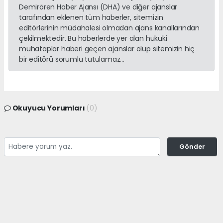
Demirören Haber Ajansı (DHA) ve diğer ajanslar
tarafından eklenen tüm haberler, sitemizin
editörlerinin müdahalesi olmadan ajans kanallarından
çekilmektedir. Bu haberlerde yer alan hukuki
muhataplar haberi geçen ajanslar olup sitemizin hiç
bir editörü sorumlu tutulamaz...
Okuyucu Yorumları
(0)
Gönder
Yorum yazarak Topluluk Kuralları’nı kabul etmiş bulunuyor ve
adanayerelhaber.com sitesine yaptığınız yorumunuzla ilgili doğrudan veya
dolaylı tüm sorumluluğu tek başınıza üstleniyorsunuz. Yazılan tüm
yorumlardan site yönetimi hiçbir şekilde sorumlu tutulamaz.