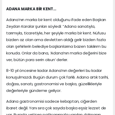
ADANA MARKA BİR KENT…
Adana’nın marka bir kent olduğunu ifade eden Başkan
Zeydan Karalar şunları söyledi: “Adana sanatıyla,
tarımıyla, ticaretiyle, her şeyiyle marka bir kent. Nüfusu
bizden az olan ama devletten aldığı gelir bizden fazla
olan şehirlerin belediye başkanlarına bazen takılırım bu
konuda. Onlar da bana, ‘Adana’nın marka değerini bize
ver, bütün para serin olsun’ derler.
8-10 yıl öncesine kadar Adana’nın değerleri bu kadar
konuşulmazdı. Bugün durum çok farklı. Adana artık tarihi,
doğası, sanatı, gastronomisi ve başka, güzellikleriyle
değerleriyle gündeme geliyor.
Adana gastronomisi sadece kebaptan, ciğerden
ibaret değil. Yanı sıra çok sayıda başka eşsiz lezzet de
var. Burada yetişen patlıcanımızla yapılan dolmanın,