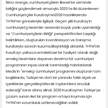
İkinci önerge, cumhuriyetçilerin ilkesel bir zeminde
birliğini güçlendirmek amacıyla 2025’te ilki düzenlenen
Cumhuriyetçiler Kurultayı'nın2026 hazırlıklarında
THTM'nin görevleriyle ilgiliydi. Geçen yılki Kurultay’ın
cumhuriyetçi kesimler arasında büyük yankı uyandırdığı
ve “Cumhuriyetçilerin Birliği” perspektifini ileri taşıdığı
belirtilirken, oluşturulan Koordinasyon ve Danışma
kurullarıyla sürecin kurumsallaştırıldığı aktarıldı. THTM'nin
Kurultay’ı yalnızca entelektüel bir faaliyet olarak değil,
emekçi kesimlere dayanan devrimci bir cumhuriyet
programının inşası olarak tanımladığı hatırlatılarak
Meclis'in "emekçi cumhuriyet programını oluşturan tüm
başlıklarda, Türkiye’nin dört bir yanında farklı ölçek ve
içeriklerde gerçekleştirilecek toplantılara öncülük
edeceği" karar altına alındı. 2026 Kurultayı’nın Türkiye’ye
çözüm sunan ileri bir program ortaya koyması için
THTM'nin sorumluluk üstleneceğiilan edildi.