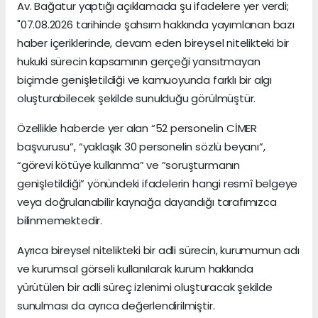
Av. Bağatur yaptığı açıklamada şu ifadelere yer verdi;
"07.08.2026 tarihinde şahsım hakkında yayımlanan bazı
haber içeriklerinde, devam eden bireysel nitelikteki bir
hukuki sürecin kapsamının gerçeği yansıtmayan
biçimde genişletildiği ve kamuoyunda farklı bir algı
oluşturabilecek şekilde sunulduğu görülmüştür.
Özellikle haberde yer alan “52 personelin CİMER
başvurusu”, “yaklaşık 30 personelin sözlü beyanı”,
“görevi kötüye kullanma” ve “soruşturmanın
genişletildiği” yönündeki ifadelerin hangi resmî belgeye
veya doğrulanabilir kaynağa dayandığı tarafımızca
bilinmemektedir.
Ayrıca bireysel nitelikteki bir adli sürecin, kurumumun adı
ve kurumsal görseli kullanılarak kurum hakkında
yürütülen bir adli süreç izlenimi oluşturacak şekilde
sunulması da ayrıca değerlendirilmiştir.