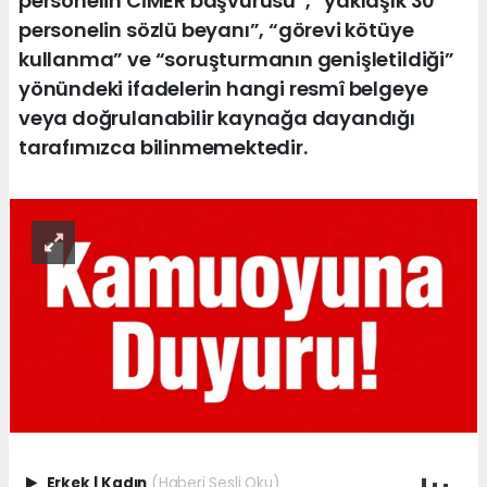
personelin CİMER başvurusu”, “yaklaşık 30
personelin sözlü beyanı”, “görevi kötüye
kullanma” ve “soruşturmanın genişletildiği”
yönündeki ifadelerin hangi resmî belgeye
veya doğrulanabilir kaynağa dayandığı
tarafımızca bilinmemektedir.
Erkek
|
Kadın
(Haberi Sesli Oku)