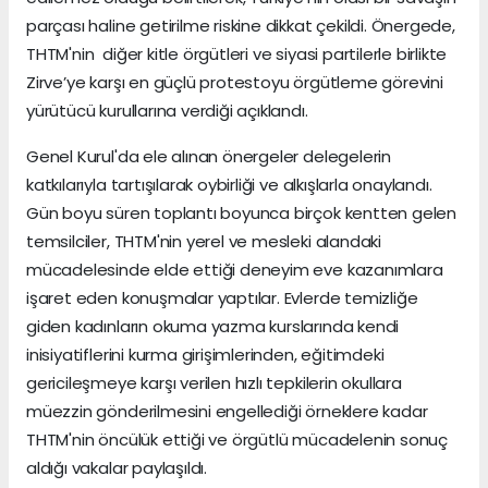
parçası haline getirilme riskine dikkat çekildi. Önergede,
THTM'nin diğer kitle örgütleri ve siyasi partilerle birlikte
Zirve’ye karşı en güçlü protestoyu örgütleme görevini
yürütücü kurullarına verdiği açıklandı.
Genel Kurul'da ele alınan önergeler delegelerin
katkılarıyla tartışılarak oybirliği ve alkışlarla onaylandı.
Gün boyu süren toplantı boyunca birçok kentten gelen
temsilciler, THTM'nin yerel ve mesleki alandaki
mücadelesinde elde ettiği deneyim eve kazanımlara
işaret eden konuşmalar yaptılar. Evlerde temizliğe
giden kadınların okuma yazma kurslarında kendi
inisiyatiflerini kurma girişimlerinden, eğitimdeki
gericileşmeye karşı verilen hızlı tepkilerin okullara
müezzin gönderilmesini engellediği örneklere kadar
THTM'nin öncülük ettiği ve örgütlü mücadelenin sonuç
aldığı vakalar paylaşıldı.