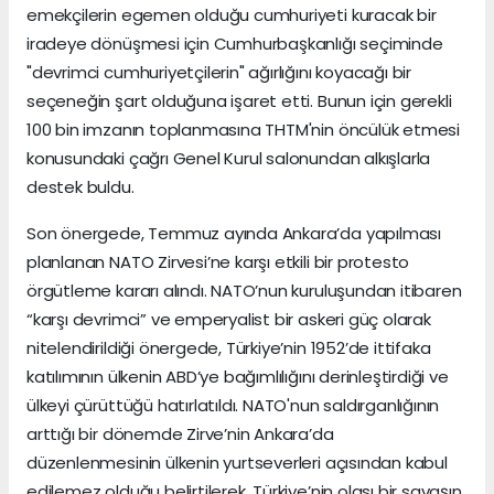
emekçilerin egemen olduğu cumhuriyeti kuracak bir
iradeye dönüşmesi için Cumhurbaşkanlığı seçiminde
"devrimci cumhuriyetçilerin" ağırlığını koyacağı bir
seçeneğin şart olduğuna işaret etti. Bunun için gerekli
100 bin imzanın toplanmasına THTM'nin öncülük etmesi
konusundaki çağrı Genel Kurul salonundan alkışlarla
destek buldu.
Son önergede, Temmuz ayında Ankara’da yapılması
planlanan NATO Zirvesi’ne karşı etkili bir protesto
örgütleme kararı alındı. NATO’nun kuruluşundan itibaren
“karşı devrimci” ve emperyalist bir askeri güç olarak
nitelendirildiği önergede, Türkiye’nin 1952’de ittifaka
katılımının ülkenin ABD’ye bağımlılığını derinleştirdiği ve
ülkeyi çürüttüğü hatırlatıldı. NATO'nun saldırganlığının
arttığı bir dönemde Zirve’nin Ankara’da
düzenlenmesinin ülkenin yurtseverleri açısından kabul
edilemez olduğu belirtilerek, Türkiye’nin olası bir savaşın