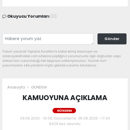
Okuyucu Yorumları
(0)
Gönder
Yorum yazarak Topluluk Kuralları’nı kabul etmiş bulunuyor ve
adanayerelhaber.com sitesine yaptığınız yorumunuzla ilgili doğrudan veya
dolaylı tüm sorumluluğu tek başınıza üstleniyorsunuz. Yazılan tüm
yorumlardan site yönetimi hiçbir şekilde sorumlu tutulamaz.
Anasayfa
GÜNDEM
KAMUOYUNA AÇIKLAMA
GÜNDEM
09.08.2026 - 10:06, Güncelleme: 09.08.2026 - 17:24
6425 kez okundu.