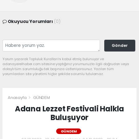
Okuyucu Yorumları
(0)
Gönder
Yorum yazarak Topluluk Kuralları’nı kabul etmiş bulunuyor ve
adanayerelhaber.com sitesine yaptığınız yorumunuzla ilgili doğrudan veya
dolaylı tüm sorumluluğu tek başınıza üstleniyorsunuz. Yazılan tüm
yorumlardan site yönetimi hiçbir şekilde sorumlu tutulamaz.
Anasayfa
GÜNDEM
Adana Lezzet Festivali Halkla
Buluşuyor
GÜNDEM