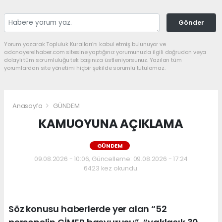
Gönder
Yorum yazarak Topluluk Kuralları’nı kabul etmiş bulunuyor ve
adanayerelhaber.com sitesine yaptığınız yorumunuzla ilgili doğrudan veya
dolaylı tüm sorumluluğu tek başınıza üstleniyorsunuz. Yazılan tüm
yorumlardan site yönetimi hiçbir şekilde sorumlu tutulamaz.
Anasayfa
GÜNDEM
KAMUOYUNA AÇIKLAMA
GÜNDEM
09.08.2026 - 10:06, Güncelleme: 09.08.2026 - 17:24
6423 kez okundu.
Söz konusu haberlerde yer alan “52