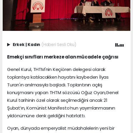
Erkek
|
Kadın
(Haberi Sesli Oku)
Emekçi sınıfları merkeze alan mücadele çağrısı
Genel Kurul, THTM'nin Keçiören delegesi olarak
toplantıya katılacakken hayatını kaybeden İlyas
Turan'ın anılmasıyla başladı. Toplantının açılış
konuşmasını yapan THTM sözcüsü Oğuz Oyan,Genel
Kurul tarihinin özel olarak seçilmediğini ancak 21
Şubat’ın, Komünist Manifesto’nun yayımlanmasının
yıldönümüne denk geldiğini hatırlattı.
Oyan, dünyada emperyalist müdahalelerin yeni bir