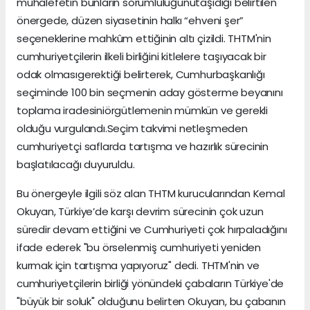
muhalefetin bunların sorumluluğunutaşıdığı belirtilen
önergede, düzen siyasetinin halkı “ehveni şer”
seçeneklerine mahkûm ettiğinin altı çizildi. THTM'nin
cumhuriyetçilerin ilkeli birliğini kitlelere taşıyacak bir
odak olmasıgerektiği belirterek, Cumhurbaşkanlığı
seçiminde 100 bin seçmenin aday gösterme beyanını
toplama iradesiniörgütlemenin mümkün ve gerekli
olduğu vurgulandı.Seçim takvimi netleşmeden
cumhuriyetçi saflarda tartışma ve hazırlık sürecinin
başlatılacağı duyuruldu.
Bu önergeyle ilgili söz alan THTM kurucularından Kemal
Okuyan, Türkiye’de karşı devrim sürecinin çok uzun
süredir devam ettiğini ve Cumhuriyeti çok hırpaladığını
ifade ederek "bu örselenmiş cumhuriyeti yeniden
kurmak için tartışma yapıyoruz" dedi. THTM'nin ve
cumhuriyetçilerin birliği yönündeki çabaların Türkiye'de
"büyük bir soluk" olduğunu belirten Okuyan, bu çabanın