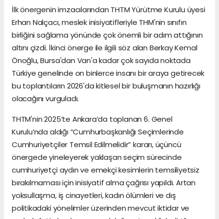
İlk önergenin imzacılarından THTM Yürütme Kurulu üyesi
Erhan Nalçacı, meslek inisiyatifleriyle THM'nin sınıfın
birliğini sağlama yönünde çok önemli bir adım attığının
altını çizdi. İkinci önerge ile ilgili söz alan Berkay Kemal
Önoğlu, Bursa'dan Van'a kadar çok sayıda noktada
Türkiye genelinde on binlerce insanı bir araya getirecek
bu toplantıların 2026'da kitlesel bir buluşmanın hazırlığı
olacağını vurguladı.
THTM'nin 2025’te Ankara’da toplanan 6. Genel
Kurulu’nda aldığı “Cumhurbaşkanlığı Seçimlerinde
Cumhuriyetçiler Temsil Edilmelidir” kararı, üçüncü
önergede yineleyerek yaklaşan seçim sürecinde
cumhuriyetçi aydın ve emekçi kesimlerin temsiliyetsiz
bırakılmaması için inisiyatif alma çağrısı yapıldı. Artan
yoksullaşma, iş cinayetleri, kadın ölümleri ve dış
politikadaki yönelimler üzerinden mevcut iktidar ve