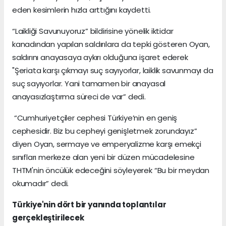
eden kesimlerin hızla arttığını kaydetti.
“Laikliği Savunuyoruz” bildirisine yönelik iktidar
kanadından yapılan saldırılara da tepki gösteren Oyan,
saldırını anayasaya aykırı olduğuna işaret ederek
"Şeriata karşı çıkmayı suç sayıyorlar, laiklik savunmayı da
suç sayıyorlar. Yani tamamen bir anayasal
anayasızlaştırma süreci de var” dedi.
“Cumhuriyetçiler cephesi Türkiye’nin en geniş
cephesidir. Biz bu cepheyi genişletmek zorundayız”
diyen Oyan, sermaye ve emperyalizme karşı emekçi
sınıfları merkeze alan yeni bir düzen mücadelesine
THTM'nin öncülük edeceğini söyleyerek “Bu bir meydan
okumadır” dedi.
Türkiye'nin dört bir yanında toplantılar
gerçekleştirilecek