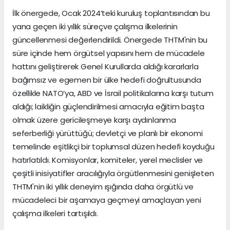
İlk önergede, Ocak 2024’teki kuruluş toplantısından bu
yana geçen iki yıllık süreçve çalışma ilkelerinin
güncellenmesi değerlendirildi. Önergede THTM'nin bu
süre içinde hem örgütsel yapısını hem de mücadele
hattını geliştirerek Genel Kurullarda aldığı kararlarla
bağımsız ve egemen bir ülke hedefi doğrultusunda
özellikle NATO’ya, ABD ve İsrail politikalarına karşı tutum
aldığı; laikliğin güçlendirilmesi amacıyla eğitim başta
olmak üzere gericileşmeye karşı aydınlanma
seferberliği yürüttüğü; devletçi ve planlı bir ekonomi
temelinde eşitlikçi bir toplumsal düzen hedefi koyduğu
hatırlatıldı. Komisyonlar, komiteler, yerel meclisler ve
çeşitli inisiyatifler aracılığıyla örgütlenmesini genişleten
THTM'nin iki yıllık deneyim ışığında daha örgütlü ve
mücadeleci bir aşamaya geçmeyi amaçlayan yeni
çalışma ilkeleri tartışıldı.