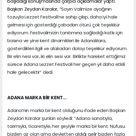
başladığı konuşmasında çarpıcı açıklamalar yaptı.
Başkan Zeydan Karalar, “
Sayın Valimize ayağının
tozuyla Lezzet Festivali’ne sahip çıkıp, daha iyi hale
gelmesi için gösterdiği çabadan ötürü çok teşekkür
ediyorum. Festivalimizin tanıtımına sağladığı katkı için
basına ve yine kent dinamikleri ile Adanalılara,
gösterdikleri ilgili ve alakadan dolayı teşekkür ediyorum.
Bir elin nesi var, iki elin sesi var. Birlikte hareket ettiğimiz
sürece Adana Lezzet Festivali her geçen yıl daha etkili
hale gelecektir” dedi.
ADANA MARKA BİR KENT…
Adana’nın marka bir kent olduğunu ifade eden Başkan
Zeydan Karalar şunları söyledi: “Adana sanatıyla,
tarımıyla, ticaretiyle, her şeyiyle marka bir kent. Nüfusu
bizden az olan ama devletten aldığı gelir bizden fazla