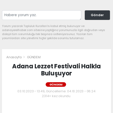
Gönder
Yorum yazarak Topluluk Kuralları’nı kabul etmiş bulunuyor ve
adanayerelhaber.com sitesine yaptığınız yorumunuzla ilgili doğrudan veya
dolaylı tüm sorumluluğu tek başınıza üstleniyorsunuz. Yazılan tüm
yorumlardan site yönetimi hiçbir şekilde sorumlu tutulamaz.
Anasayfa
GÜNDEM
Adana Lezzet Festivali Halkla
Buluşuyor
GÜNDEM
03.10.2023 - 13:49, Güncelleme: 04.10.2023 - 06:24
2314+ kez okundu.