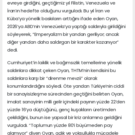
evreye girdiğini, geçtiğimiz yıl Filistin, Venezuela ve
İran’ın hedefte olduğunu vurguladı. Bu yıl İran ve
Küba’ya yönelik baskıların arttığını ifade eden Oyan,
2026’ya ABD’nin Venezüela’ya yaptığı saldırıyla girildiğini
söyleyerek, “Emperyalizm bir yandan geriliyor; ancak
diğer yandan daha saldırgan bir karakter kazanıyor”
dedi.
Cumhuriyet’in laiklik ve bağımsızlık temellerine yönelik
saldırılara dikkat çeken Oyan, THTM’nin kendisini bu
saldırılara karşı bir “direnme mevzii” olarak
konumlandırdığını söyledi. Öte yandan Türkiye’nin ciddi
bir sanayisizleşme sürecinden geçtiğini belirten Oyan,
imalat sanayinin milli gelir içindeki payının yüzde 22’den
yüzde 16’ya düştüğünü, genç kuşakların üretimden
çekildiğini, bunun ise yapısal bir kriz anlamına geldiğini
vurguladı. “Toplumun yüzde 80’i büyümeden pay
alamıyor” diyen Oyan, açlık ve yoksullukla mücadele