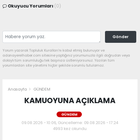
Okuyucu Yorumları
(0)
Gönder
Yorum yazarak Topluluk Kuralları’nı kabul etmiş bulunuyor ve
adanayerelhaber.com sitesine yaptığınız yorumunuzla ilgili doğrudan veya
dolaylı tüm sorumluluğu tek başınıza üstleniyorsunuz. Yazılan tüm
yorumlardan site yönetimi hiçbir şekilde sorumlu tutulamaz.
Anasayfa
GÜNDEM
KAMUOYUNA AÇIKLAMA
GÜNDEM
09.08.2026 - 10:06, Güncelleme: 09.08.2026 - 17:24
4993 kez okundu.