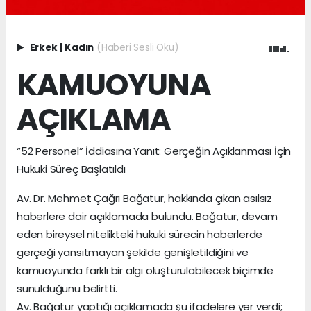
Erkek
|
Kadın
(Haberi Sesli Oku)
KAMUOYUNA
AÇIKLAMA
“52 Personel” İddiasına Yanıt: Gerçeğin Açıklanması İçin
Hukuki Süreç Başlatıldı
Av. Dr. Mehmet Çağrı Bağatur, hakkında çıkan asılsız
haberlere dair açıklamada bulundu. Bağatur, devam
eden bireysel nitelikteki hukuki sürecin haberlerde
gerçeği yansıtmayan şekilde genişletildiğini ve
kamuoyunda farklı bir algı oluşturulabilecek biçimde
sunulduğunu belirtti.
Av. Bağatur yaptığı açıklamada şu ifadelere yer verdi;