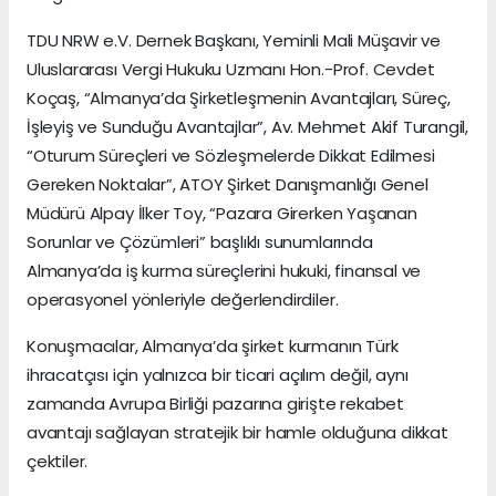
TDU NRW e.V. Dernek Başkanı, Yeminli Mali Müşavir ve
Uluslararası Vergi Hukuku Uzmanı Hon.-Prof. Cevdet
Koçaş, “Almanya’da Şirketleşmenin Avantajları, Süreç,
İşleyiş ve Sunduğu Avantajlar”, Av. Mehmet Akif Turangil,
“Oturum Süreçleri ve Sözleşmelerde Dikkat Edilmesi
Gereken Noktalar”, ATOY Şirket Danışmanlığı Genel
Müdürü Alpay İlker Toy, “Pazara Girerken Yaşanan
Sorunlar ve Çözümleri” başlıklı sunumlarında
Almanya’da iş kurma süreçlerini hukuki, finansal ve
operasyonel yönleriyle değerlendirdiler.
Konuşmacılar, Almanya’da şirket kurmanın Türk
ihracatçısı için yalnızca bir ticari açılım değil, aynı
zamanda Avrupa Birliği pazarına girişte rekabet
avantajı sağlayan stratejik bir hamle olduğuna dikkat
çektiler.