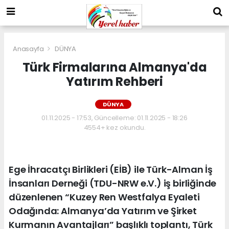
Anasayfa
DÜNYA
Türk Firmalarına Almanya'da
Yatırım Rehberi
DÜNYA
01.11.2025 - 17:53, Güncelleme: 01.11.2025 - 18:26
4554+ kez okundu.
Ege İhracatçı Birlikleri (EİB) ile Türk-Alman İş
İnsanları Derneği (TDU-NRW e.V.) iş birliğinde
düzenlenen “Kuzey Ren Westfalya Eyaleti
Odağında: Almanya’da Yatırım ve Şirket
Kurmanın Avantajları” başlıklı toplantı, Türk