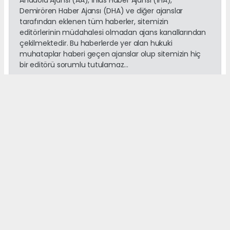
Demirören Haber Ajansı (DHA) ve diğer ajanslar
tarafından eklenen tüm haberler, sitemizin
editörlerinin müdahalesi olmadan ajans kanallarından
çekilmektedir. Bu haberlerde yer alan hukuki
muhataplar haberi geçen ajanslar olup sitemizin hiç
bir editörü sorumlu tutulamaz...
Okuyucu Yorumları
(0)
Gönder
Yorum yazarak Topluluk Kuralları’nı kabul etmiş bulunuyor ve
adanayerelhaber.com sitesine yaptığınız yorumunuzla ilgili doğrudan veya
dolaylı tüm sorumluluğu tek başınıza üstleniyorsunuz. Yazılan tüm
yorumlardan site yönetimi hiçbir şekilde sorumlu tutulamaz.