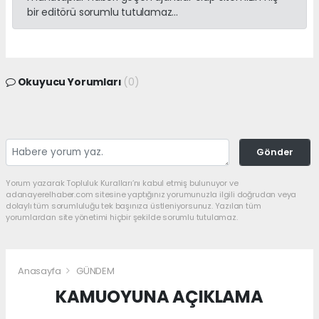
bir editörü sorumlu tutulamaz...
Okuyucu Yorumları
(0)
Gönder
Yorum yazarak Topluluk Kuralları’nı kabul etmiş bulunuyor ve
adanayerelhaber.com sitesine yaptığınız yorumunuzla ilgili doğrudan veya
dolaylı tüm sorumluluğu tek başınıza üstleniyorsunuz. Yazılan tüm
yorumlardan site yönetimi hiçbir şekilde sorumlu tutulamaz.
Anasayfa
GÜNDEM
KAMUOYUNA AÇIKLAMA