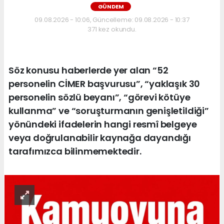
GÜNDEM
09.08.2026 - 10:06, Güncelleme: 09.08.2026 - 10:37
371 kez okundu.
Söz konusu haberlerde yer alan “52
personelin CİMER başvurusu”, “yaklaşık 30
personelin sözlü beyanı”, “görevi kötüye
kullanma” ve “soruşturmanın genişletildiği”
yönündeki ifadelerin hangi resmî belgeye
veya doğrulanabilir kaynağa dayandığı
tarafımızca bilinmemektedir.