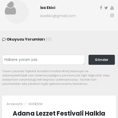
İsa Ekici
isaekici@gmail.com
Okuyucu Yorumları
(0)
Gönder
Yorum yazarak Topluluk Kuralları’nı kabul etmiş bulunuyor ve
adanayerelhaber.com sitesine yaptığınız yorumunuzla ilgili doğrudan veya
dolaylı tüm sorumluluğu tek başınıza üstleniyorsunuz. Yazılan tüm
yorumlardan site yönetimi hiçbir şekilde sorumlu tutulamaz.
Anasayfa
GÜNDEM
Adana Lezzet Festivali Halkla