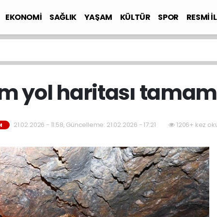
EKONOMİ
SAĞLIK
YAŞAM
KÜLTÜR
SPOR
RESMİ İ
zm yol haritası tamam
21.02.2026 - 11:58, Güncelleme: 21.02.2026 - 17:21
1206+ kez ok
M