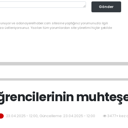
Gönder
ulunuyor ve adanayerelhaber.com sitesine yaptığınız yorumunuzla ilgili
a üstleniyorsunuz. Yazılan tüm yorumlardan site yönetimi hiçbir şekilde
öğrencilerinin muhteş
23.04.2025 - 12:00, Güncelleme: 23.04.2025 - 12:00
3477+ kez 