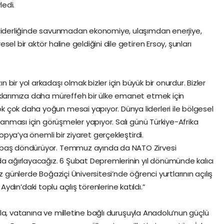
ledi.
 liderliğinde savunmadan ekonomiye, ulaşımdan enerjiye,
el bir aktör haline geldiğini dile getiren Ersoy, şunları
bir yol arkadaşı olmak bizler için büyük bir onurdur. Bizler
uklarımıza daha müreffeh bir ülke emanet etmek için
 çok daha yoğun mesai yapıyor. Dünya liderleri ile bölgesel
ğlanması için görüşmeler yapıyor. Salı günü Türkiye-Afrika
yopya’ya önemli bir ziyaret gerçekleştirdi.
 baş döndürüyor. Temmuz ayında da NATO Zirvesi
da ağırlayacağız. 6 Şubat Depremlerinin yıl dönümünde kalıcı
z günlerde Boğaziçi Üniversitesi’nde öğrenci yurtlarının açılış
ak Aydın’daki toplu açılış törenlerine katıldı.”
nıyla, vatanına ve milletine bağlı duruşuyla Anadolu’nun güçlü