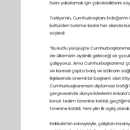
hızını yakalamak için çabaladıklarını söy
Türkiye’nin, Cumhurbaşkanı Erdoğan’ın
kültürden turizme kadar her alanda küres
söyledi:
“Bu kutlu yürüyüşte Cumhurbaşkanımızın 
de ülkemizin aydınlık geleceği ve çoc
çalışıyoruz. Ama Cumhurbaşkanımız çok
ve küresel çapta barış ve istikrarın sa
ilişkilerinde önemli bir başkent olan Eti
Cumhurbaşkanımızın diplomasi trafiği
çerçevesinde dünya liderlerini Ankara’
konut teslim törenine katıldı, geçtiğimi
törenine katıldı. Yeni yılın ilk açılış olar
Kırıkkale’nin sanayisiyle, çalışkan insa