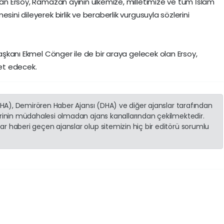
akan Ersoy, Ramazan ayının ülkemize, milletimize ve tüm İslam
sini dileyerek birlik ve beraberlik vurgusuyla sözlerini
Başkanı Ekmel Cönger ile de bir araya gelecek olan Ersoy,
ret edecek.
(İHA), Demirören Haber Ajansı (DHA) ve diğer ajanslar tarafından
erinin müdahalesi olmadan ajans kanallarından çekilmektedir.
r haberi geçen ajanslar olup sitemizin hiç bir editörü sorumlu