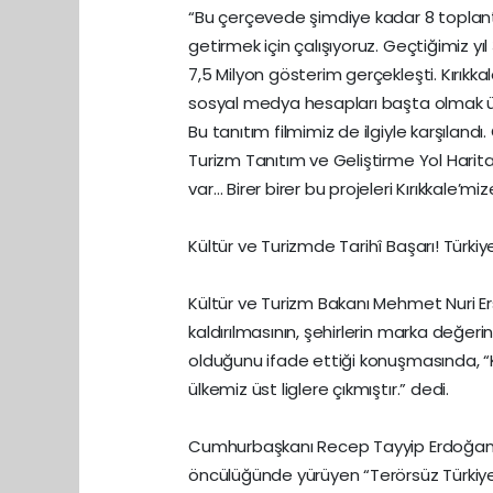
“Bu çerçevede şimdiye kadar 8 toplantı 
getirmek için çalışıyoruz. Geçtiğimiz yı
7,5 Milyon gösterim gerçekleşti. Kırıkkal
sosyal medya hesapları başta olmak ü
Bu tanıtım filmimiz de ilgiyle karşılandı.
Turizm Tanıtım ve Geliştirme Yol Harit
var… Birer birer bu projeleri Kırıkkale’m
Kültür ve Turizmde Tarihî Başarı! Türkiye
Kültür ve Turizm Bakanı Mehmet Nuri Erso
kaldırılmasının, şehirlerin marka değeri
olduğunu ifade ettiği konuşmasında, “Kü
ülkemiz üst liglere çıkmıştır.” dedi.
Cumhurbaşkanı Recep Tayyip Erdoğan ile
öncülüğünde yürüyen “Terörsüz Türkiy