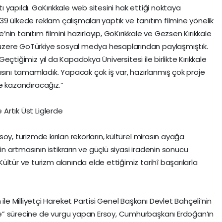
yapıldı. GoKırıkkale web sitesini hak ettiği noktaya
l 39 ülkede reklam çalışmaları yaptık ve tanıtım filmine yönelik
e’nin tanıtım filmini hazırlayıp, GoKırıkkale ve Gezsen Kırıkkale
zere GoTürkiye sosyal medya hesaplarından paylaşmıştık.
 Geçtiğimiz yıl da Kapadokya Üniversitesi ile birlikte Kırıkkale
asını tamamladık. Yapacak çok iş var, hazırlanmış çok proje
ize kazandıracağız.”
 Artık Üst Liglerde
y, turizmde kırılan rekorların, kültürel mirasın ayağa
nin artmasının istikrarın ve güçlü siyasi iradenin sonucu
ltür ve turizm alanında elde ettiğimiz tarihî başarılarla
 Milliyetçi Hareket Partisi Genel Başkanı Devlet Bahçeli’nin
e” sürecine de vurgu yapan Ersoy, Cumhurbaşkanı Erdoğan’ın