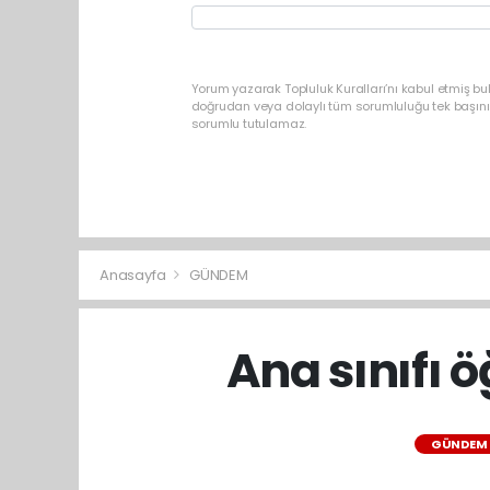
Yorum yazarak Topluluk Kuralları’nı kabul etmiş b
doğrudan veya dolaylı tüm sorumluluğu tek başınız
sorumlu tutulamaz.
Anasayfa
GÜNDEM
Ana sınıfı 
GÜNDEM