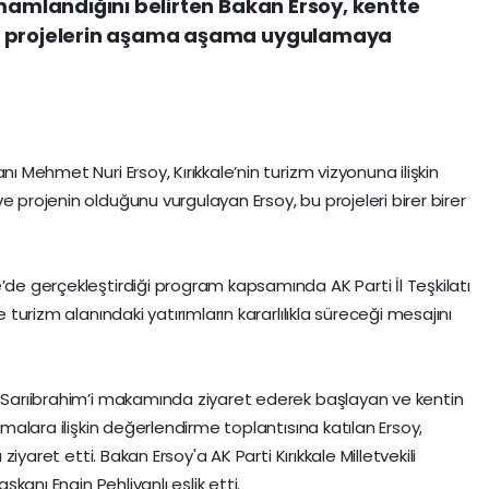
amamlandığını belirten Bakan Ersoy, kentte
an projelerin aşama aşama uygulamaya
nı Mehmet Nuri Ersoy, Kırıkkale’nin turizm vizyonuna ilişkin
e projenin olduğunu vurgulayan Ersoy, bu projeleri birer birer
’de gerçekleştirdiği program kapsamında AK Parti İl Teşkilatı
e turizm alanındaki yatırımların kararlılıkla süreceği mesajını
n Sarıibrahim’i makamında ziyaret ederek başlayan ve kentin
ışmalara ilişkin değerlendirme toplantısına katılan Ersoy,
 ziyaret etti. Bakan Ersoy'a AK Parti Kırıkkale Milletvekili
aşkanı Engin Pehlivanlı eşlik etti.