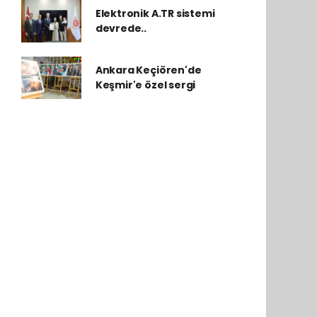
Elektronik A.TR sistemi
devrede..
Ankara Keçiören'de
Keşmir'e özel sergi