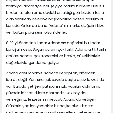
tarımıyla, ticaretiyle, her şeyiyle marka bir kent. Nüfusu
bizden az olan ama devletten aldığı gelir bizden fazla
olan şehirlerin belediye başkanlarına bazen takılırım bu
konuda. Onlar da bana, ‘Adana’nın marka değerini bize
ver, bütün para serin olsun’ derler.
8-10 yıl öncesine kadar Adana’nın değerleri bu kadar
konuşulmazdı. Bugün durum çok farklı. Adana artık tarihi,
doğası, sanatı, gastronomisi ve başka, güzellikleriyle
değerleriyle gündeme geliyor.
Adana gastronomisi sadece kebaptan, ciğerden
ibaret değil. Yanı sıra çok sayıda başka eşsiz lezzet de
var. Burada yetişen patlıcanımızla yapılan dolmanın,
güvecin lezzeti dillere destandır. Çok sayıda
yemeğimiz, lezzetimiz mevcut. Adana’da yetişen
ürünlerle yapılan yemekler bir başka olur. Elbette
malzemeyi yemeğe dönüştüren ellerin yeteneği de