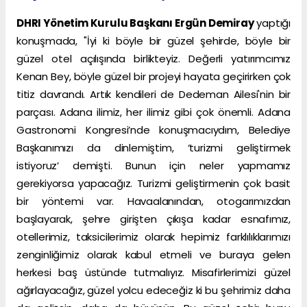
DHRI Yönetim Kurulu Başkanı Ergün Demiray
yaptığı
konuşmada, "İyi ki böyle bir güzel şehirde, böyle bir
güzel otel açılışında birlikteyiz. Değerli yatırımcımız
Kenan Bey, böyle güzel bir projeyi hayata geçirirken çok
titiz davrandı. Artık kendileri de Dedeman Ailesi'nin bir
parçası. Adana ilimiz, her ilimiz gibi çok önemli. Adana
Gastronomi Kongresi’nde konuşmacıydım, Belediye
Başkanımızı da dinlemiştim, ‘turizmi geliştirmek
istiyoruz’ demişti. Bunun için neler yapmamız
gerekiyorsa yapacağız. Turizmi geliştirmenin çok basit
bir yöntemi var. Havaalanından, otogarımızdan
başlayarak, şehre girişten çıkışa kadar esnafımız,
otellerimiz, taksicilerimiz olarak hepimiz farklılıklarımızı
zenginliğimiz olarak kabul etmeli ve buraya gelen
herkesi baş üstünde tutmalıyız. Misafirlerimizi güzel
ağırlayacağız, güzel yolcu edeceğiz ki bu şehrimiz daha