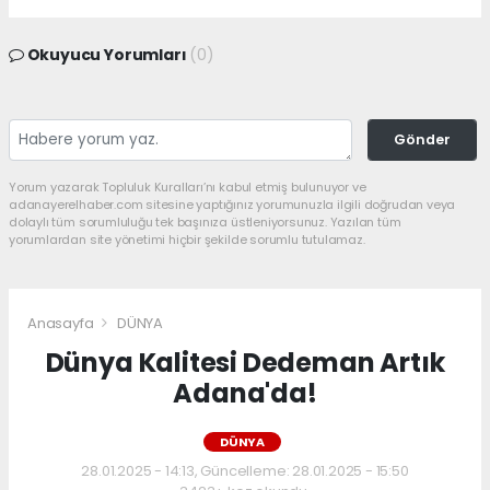
Okuyucu Yorumları
(0)
Gönder
Yorum yazarak Topluluk Kuralları’nı kabul etmiş bulunuyor ve
adanayerelhaber.com sitesine yaptığınız yorumunuzla ilgili doğrudan veya
dolaylı tüm sorumluluğu tek başınıza üstleniyorsunuz. Yazılan tüm
yorumlardan site yönetimi hiçbir şekilde sorumlu tutulamaz.
Anasayfa
DÜNYA
Dünya Kalitesi Dedeman Artık
Adana'da!
DÜNYA
28.01.2025 - 14:13, Güncelleme: 28.01.2025 - 15:50