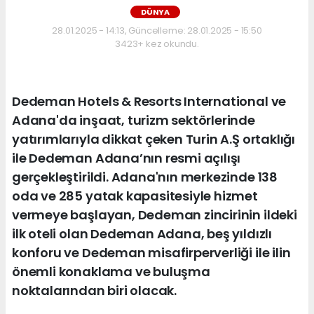
DÜNYA
28.01.2025 - 14:13, Güncelleme: 28.01.2025 - 15:50
3423+ kez okundu.
Dedeman Hotels & Resorts International ve
Adana'da inşaat, turizm sektörlerinde
yatırımlarıyla dikkat çeken Turin A.Ş ortaklığı
ile Dedeman Adana’nın resmi açılışı
gerçekleştirildi. Adana'nın merkezinde 138
oda ve 285 yatak kapasitesiyle hizmet
vermeye başlayan, Dedeman zincirinin ildeki
ilk oteli olan Dedeman Adana, beş yıldızlı
konforu ve Dedeman misafirperverliği ile ilin
önemli konaklama ve buluşma
noktalarından biri olacak.