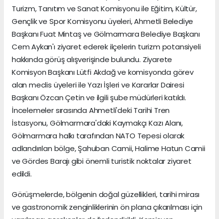
Turizm, Tanıtım ve Sanat Komisyonu ile Eğitim, Kültür,
Gençlik ve Spor Komisyonu üyeleri, Ahmetli Belediye
Başkanı Fuat Mintaş ve Gölmarmara Belediye Başkanı
Cem Aykan'ı ziyaret ederek ilçelerin turizm potansiyeli
hakkında görüş alışverişinde bulundu. Ziyarete
Komisyon Başkanı Lütfi Akdağ ve komisyonda görev
alan meclis üyeleri ile Yazı İşleri ve Kararlar Dairesi
Başkanı Özcan Çetin ve ilgili şube müdürleri katıldı.
İncelemeler sırasında Ahmetli'deki Tarihi Tren
İstasyonu, Gölmarmara'daki Kaymakçı Kazı Alanı,
Gölmarmara halkı tarafından NATO Tepesi olarak
adlandırılan bölge, Şahuban Camii, Halime Hatun Camii
ve Gördes Barajı gibi önemli turistik noktalar ziyaret
edildi.
Görüşmelerde, bölgenin doğal güzellikleri, tarihi mirası
ve gastronomik zenginliklerinin ön plana çıkarılması için