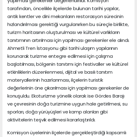
yapılması gerekenler değerlendirildi. Komisyon
tarafından, öncelikle ilçelerde bulunan tarihi yapılar,
antik kentler ve dini mekanların restorasyon sürecinin
hızlandırılması gerektiği vurgulanırken bu süreçle birlikte,
turizm haritasının oluşturulması ve kültürel varlıkların
tanıtımının artırılması için yapılması gerekenler ele alındı.
Ahmetli Tren İstasyonu gibi tarihi ulaşım yapılarının
korunarak turizme entegre edilmesi için çalışma
başlatılması, bölgenin tanıtımı için festivaller ve kültürel
etkinliklerin düzenlenmesi, dijital ve basılı tanıtım
materyallerinin hazırlanması, ilçelerin turistik
değerlerinin öne çıkarılması için yapılması gerekenler de
konuşuldu. Ekoturizme yönelik olarak ise Gördes Barajı
ve çevresinin doğa turizmine uygun hale getirilmesi, su
sporları, doğa yürüyüşleri ve kamp alanları gibi
aktivitelerin teşvik edilmesi kararlaştırıldı.
Komisyon üyelerinin ilçelerde gerçekleştirdiği kapsamlı