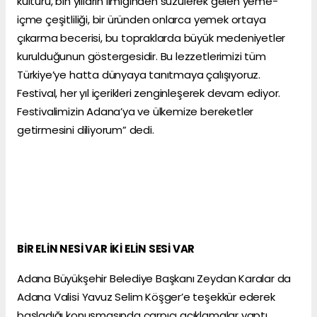
kültürü, bin yılların ilmiğinden süzülerek gelen yeme-
içme çeşitliliği, bir üründen onlarca yemek ortaya
çıkarma becerisi, bu topraklarda büyük medeniyetler
kurulduğunun göstergesidir. Bu lezzetlerimizi tüm
Türkiye’ye hatta dünyaya tanıtmaya çalışıyoruz.
Festival, her yıl içerikleri zenginleşerek devam ediyor.
Festivalimizin Adana’ya ve ülkemize bereketler
getirmesini diliyorum” dedi.
BİR ELİN NESİ VAR İKİ ELİN SESİ VAR
Adana Büyükşehir Belediye Başkanı Zeydan Karalar da
Adana Valisi Yavuz Selim Köşger’e teşekkür ederek
başladığı konuşmasında çarpıcı açıklamalar yaptı.