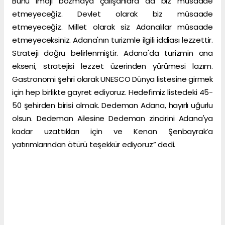
Bunu imajı bozmaya çalışanlara da biz müsaade
etmeyeceğiz. Devlet olarak biz müsaade
etmeyeceğiz. Millet olarak siz Adanalılar müsaade
etmeyeceksiniz. Adana'nın turizmle ilgili iddiası lezzettir.
Strateji doğru belirlenmiştir. Adana'da turizmin ana
ekseni, stratejisi lezzet üzerinden yürümesi lazım.
Gastronomi şehri olarak UNESCO Dünya listesine girmek
için hep birlikte gayret ediyoruz. Hedefimiz listedeki 45-
50 şehirden birisi olmak. Dedeman Adana, hayırlı uğurlu
olsun. Dedeman Ailesine Dedeman zincirini Adana'ya
kadar uzattıkları için ve Kenan Şenbayrak’a
yatırımlarından ötürü teşekkür ediyoruz” dedi.