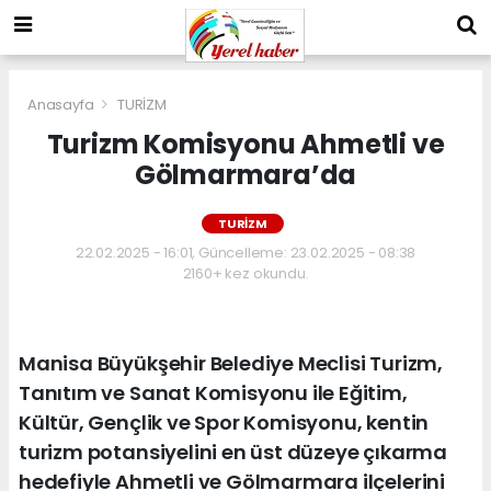
Anasayfa
TURİZM
Turizm Komisyonu Ahmetli ve
Gölmarmara’da
TURİZM
22.02.2025 - 16:01, Güncelleme: 23.02.2025 - 08:38
2160+ kez okundu.
Manisa Büyükşehir Belediye Meclisi Turizm,
Tanıtım ve Sanat Komisyonu ile Eğitim,
Kültür, Gençlik ve Spor Komisyonu, kentin
turizm potansiyelini en üst düzeye çıkarma
hedefiyle Ahmetli ve Gölmarmara ilçelerini