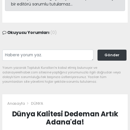
bir editörü sorumlu tutulamaz...
Okuyucu Yorumları
(0)
Gönder
Yorum yazarak Topluluk Kuralları’nı kabul etmiş bulunuyor ve
adanayerelhaber.com sitesine yaptığınız yorumunuzla ilgili doğrudan veya
dolaylı tüm sorumluluğu tek başınıza üstleniyorsunuz. Yazılan tüm
yorumlardan site yönetimi hiçbir şekilde sorumlu tutulamaz.
Anasayfa
DÜNYA
Dünya Kalitesi Dedeman Artık
Adana'da!