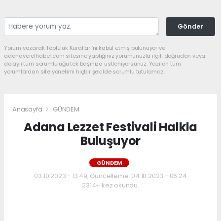
Gönder
Yorum yazarak Topluluk Kuralları’nı kabul etmiş bulunuyor ve
adanayerelhaber.com sitesine yaptığınız yorumunuzla ilgili doğrudan veya
dolaylı tüm sorumluluğu tek başınıza üstleniyorsunuz. Yazılan tüm
yorumlardan site yönetimi hiçbir şekilde sorumlu tutulamaz.
Anasayfa
GÜNDEM
Adana Lezzet Festivali Halkla
Buluşuyor
GÜNDEM
03.10.2023 - 13:49, Güncelleme: 04.10.2023 - 06:24
2314+ kez okundu.