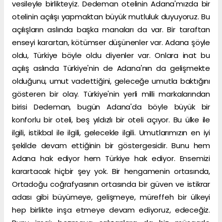
vesileyle birlikteyiz. Dedeman otelinin Adana'mızda bir
otelinin açılışı yapmaktan büyük mutluluk duyuyoruz. Bu
açılışların aslında başka manaları da var. Bir taraftan
enseyi karartan, kötümser düşünenler var. Adana şöyle
oldu, Türkiye böyle oldu diyenler var. Onlara inat bu
açılış aslında Türkiye'nin de Adana'nın da gelişmekte
olduğunu, umut vadettiğini, geleceğe umutla baktığını
gösteren bir olay. Türkiye'nin yerli milli markalarından
birisi Dedeman, bugün Adana'da böyle büyük bir
konforlu bir oteli, beş yıldızlı bir oteli açıyor. Bu ülke ile
ilgili, istikbal ile ilgili, gelecekle ilgili. Umutlarımızın en iyi
şekilde devam ettiğinin bir göstergesidir. Bunu hem
Adana hak ediyor hem Türkiye hak ediyor. Ensemizi
karartacak hiçbir şey yok. Bir hengamenin ortasında,
Ortadoğu coğrafyasının ortasında bir güven ve istikrar
adası gibi büyümeye, gelişmeye, müreffeh bir ülkeyi
hep birlikte inşa etmeye devam ediyoruz, edeceğiz.