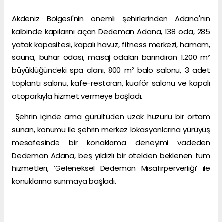
Akdeniz Bölgesi'nin önemli şehirlerinden Adana'nın
kalbinde kapılarını açan Dedeman Adana, 138 oda, 285
yatak kapasitesi, kapalı havuz, fitness merkezi, hamam,
sauna, buhar odası, masaj odaları barındıran 1.200 m²
büyüklüğündeki spa alanı, 800 m² balo salonu, 3 adet
toplantı salonu, kafe-restoran, kuaför salonu ve kapalı
otoparkıyla hizmet vermeye başladı.
Şehrin içinde ama gürültüden uzak huzurlu bir ortam
sunan, konumu ile şehrin merkez lokasyonlarına yürüyüş
mesafesinde bir konaklama deneyimi vadeden
Dedeman Adana, beş yıldızlı bir otelden beklenen tüm
hizmetleri, ‘Geleneksel Dedeman Misafirperverliği’ ile
konuklarına sunmaya başladı.