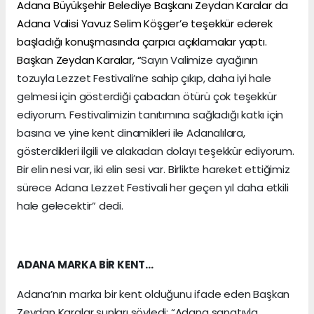
Adana Büyükşehir Belediye Başkanı Zeydan Karalar da
Adana Valisi Yavuz Selim Köşger’e teşekkür ederek
başladığı konuşmasında çarpıcı açıklamalar yaptı.
Başkan Zeydan Karalar, “
Sayın Valimize ayağının
tozuyla Lezzet Festivali’ne sahip çıkıp, daha iyi hale
gelmesi için gösterdiği çabadan ötürü çok teşekkür
ediyorum. Festivalimizin tanıtımına sağladığı katkı için
basına ve yine kent dinamikleri ile Adanalılara,
gösterdikleri ilgili ve alakadan dolayı teşekkür ediyorum.
Bir elin nesi var, iki elin sesi var. Birlikte hareket ettiğimiz
sürece Adana Lezzet Festivali her geçen yıl daha etkili
hale gelecektir” dedi.
ADANA MARKA BİR KENT…
Adana’nın marka bir kent olduğunu ifade eden Başkan
Zeydan Karalar şunları söyledi: “Adana sanatıyla,