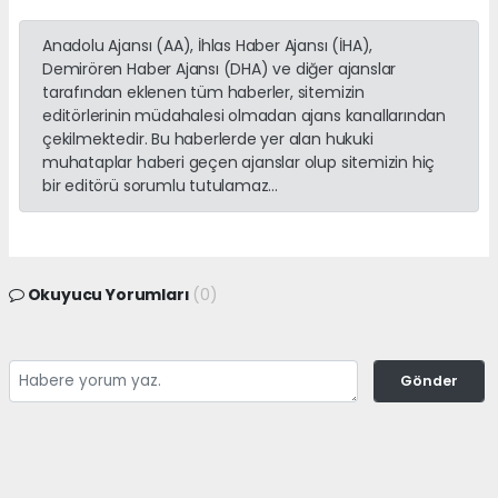
Anadolu Ajansı (AA), İhlas Haber Ajansı (İHA),
Demirören Haber Ajansı (DHA) ve diğer ajanslar
tarafından eklenen tüm haberler, sitemizin
editörlerinin müdahalesi olmadan ajans kanallarından
çekilmektedir. Bu haberlerde yer alan hukuki
muhataplar haberi geçen ajanslar olup sitemizin hiç
bir editörü sorumlu tutulamaz...
Okuyucu Yorumları
(0)
Gönder
Yorum yazarak Topluluk Kuralları’nı kabul etmiş bulunuyor ve
adanayerelhaber.com sitesine yaptığınız yorumunuzla ilgili doğrudan veya
dolaylı tüm sorumluluğu tek başınıza üstleniyorsunuz. Yazılan tüm
yorumlardan site yönetimi hiçbir şekilde sorumlu tutulamaz.