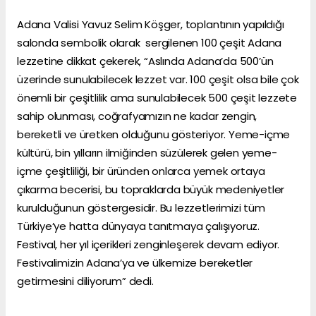
Adana Valisi Yavuz Selim Köşger, toplantının yapıldığı
salonda sembolik olarak sergilenen 100 çeşit Adana
lezzetine dikkat çekerek, “Aslında Adana’da 500’ün
üzerinde sunulabilecek lezzet var. 100 çeşit olsa bile çok
önemli bir çeşitlilik ama sunulabilecek 500 çeşit lezzete
sahip olunması, coğrafyamızın ne kadar zengin,
bereketli ve üretken olduğunu gösteriyor. Yeme-içme
kültürü, bin yılların ilmiğinden süzülerek gelen yeme-
içme çeşitliliği, bir üründen onlarca yemek ortaya
çıkarma becerisi, bu topraklarda büyük medeniyetler
kurulduğunun göstergesidir. Bu lezzetlerimizi tüm
Türkiye’ye hatta dünyaya tanıtmaya çalışıyoruz.
Festival, her yıl içerikleri zenginleşerek devam ediyor.
Festivalimizin Adana’ya ve ülkemize bereketler
getirmesini diliyorum” dedi.