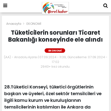
Anasayfa
EKONOMİ
Tüketicilerin sorunları Ticaret
Bakanlığı konseyinde ele alındı
EKONOMİ
(AA) - Anadolu Ajansı | 07.09.2024 - 11:39, Güncelleme: 07.09.2024 -
17:02
2940+ kez okundu.
28.Tüketici Konseyi, tüketici örgütlerinin
başkan ve üyeleri, özel sektör temsilcileri ve
ilgili kamu kurum ve kuruluşlarının
temsilcilerinin katılımları ile Ankara da