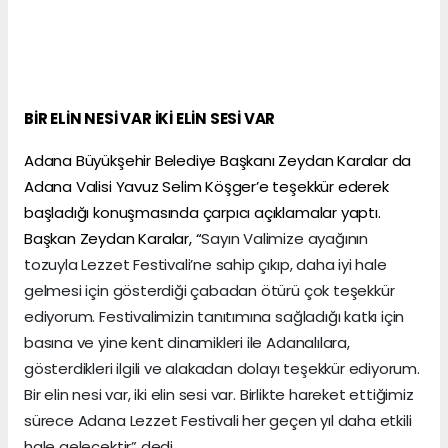
BİR ELİN NESİ VAR İKİ ELİN SESİ VAR
Adana Büyükşehir Belediye Başkanı Zeydan Karalar da
Adana Valisi Yavuz Selim Köşger’e teşekkür ederek
başladığı konuşmasında çarpıcı açıklamalar yaptı.
Başkan Zeydan Karalar, “
Sayın Valimize ayağının
tozuyla Lezzet Festivali’ne sahip çıkıp, daha iyi hale
gelmesi için gösterdiği çabadan ötürü çok teşekkür
ediyorum. Festivalimizin tanıtımına sağladığı katkı için
basına ve yine kent dinamikleri ile Adanalılara,
gösterdikleri ilgili ve alakadan dolayı teşekkür ediyorum.
Bir elin nesi var, iki elin sesi var. Birlikte hareket ettiğimiz
sürece Adana Lezzet Festivali her geçen yıl daha etkili
hale gelecektir” dedi.