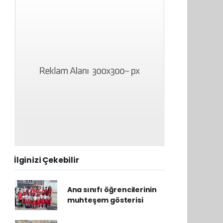
İlginizi Çekebilir
Ana sınıfı öğrencilerinin
muhteşem gösterisi