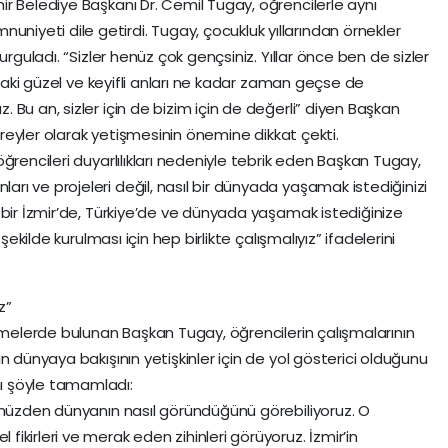
r Belediye Başkanı Dr. Cemil Tugay, öğrencilerle aynı
yeti dile getirdi. Tugay, çocukluk yıllarından örnekler
urguladı. “Sizler henüz çok gençsiniz. Yıllar önce ben de sizler
rdaki güzel ve keyifli anları ne kadar zaman geçse de
Bu an, sizler için de bizim için de değerli” diyen Başkan
bireyler olarak yetişmesinin önemine dikkat çekti.
ğrencileri duyarlılıkları nedeniyle tebrik eden Başkan Tugay,
ı ve projeleri değil, nasıl bir dünyada yaşamak istediğinizi
 bir İzmir’de, Türkiye’de ve dünyada yaşamak istediğinize
şekilde kurulması için hep birlikte çalışmalıyız” ifadelerini
z”
irmelerde bulunan Başkan Tugay, öğrencilerin çalışmalarının
n dünyaya bakışının yetişkinler için de yol gösterici olduğunu
ı şöyle tamamladı:
ünüzden dünyanın nasıl göründüğünü görebiliyoruz. O
kirleri ve merak eden zihinleri görüyoruz. İzmir’in