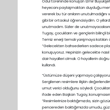
Ödül töreninde konuşan İzmir Büyükşehi
heyecanı paylaşmaktan duyduğu memnuni
vererek bu tür anıların unutulmadığını v
gibi bir ortaokul öğrencisiydim. O yılla
unutmadım. Sizler de unutmayacaksınız. 
Tugay, çocukların ve gençlerin bilinçli 
Temiz enerji temalı yarışmaya katılan ö
“Gelecekten bahsederken sadece planlar
konuşuyoruz. Hepinizin gelecekte nasıl
dair hayalleri olmalı. O hayallerin doğru 
kullandı.
“Üstümüze düşeni yapmaya çalışıyoru
Sergilenen resimlere ilişkin değerlend
umut verici olduğunu söyledi. Çocukları
ifade eden Başkan Tugay, konuşmasın
“Resimlerinize baktığımızda, sizin göz
pencereden baktığımızda umudu, güzel fi