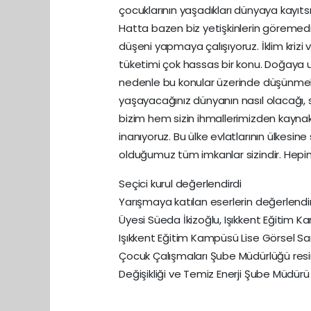
çocuklarının yaşadıkları dünyaya kayıt
Hatta bazen biz yetişkinlerin göremedikl
düşeni yapmaya çalışıyoruz. İklim krizi v
tüketimi çok hassas bir konu. Doğaya 
nedenle bu konular üzerinde düşünmek v
yaşayacağınız dünyanın nasıl olacağı, 
bizim hem sizin ihmallerimizden kaynak
inanıyoruz. Bu ülke evlatlarının ülkesi
olduğumuz tüm imkanlar sizindir. Hepiniz
Seçici kurul değerlendirdi
Yarışmaya katılan eserlerin değerlendirm
Üyesi Süeda İkizoğlu, Işıkkent Eğitim
Işıkkent Eğitim Kampüsü Lise Görsel Sa
Çocuk Çalışmaları Şube Müdürlüğü resim
Değişikliği ve Temiz Enerji Şube Müdürü