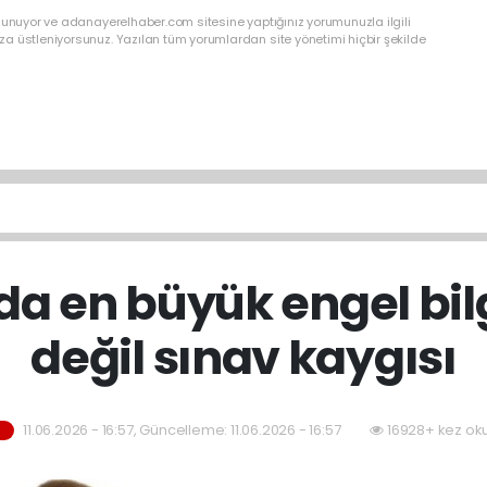
ulunuyor ve adanayerelhaber.com sitesine yaptığınız yorumunuzla ilgili
a üstleniyorsunuz. Yazılan tüm yorumlardan site yönetimi hiçbir şekilde
a en büyük engel bilg
değil sınav kaygısı
11.06.2026 - 16:57, Güncelleme: 11.06.2026 - 16:57
16928+ kez ok