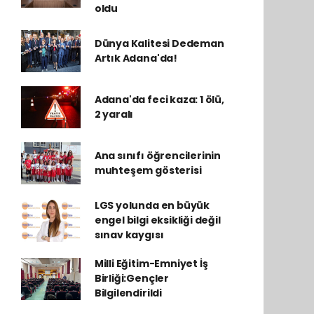
oldu
Dünya Kalitesi Dedeman
Artık Adana'da!
Adana'da feci kaza: 1 ölü,
2 yaralı
Ana sınıfı öğrencilerinin
muhteşem gösterisi
LGS yolunda en büyük
engel bilgi eksikliği değil
sınav kaygısı
Milli Eğitim-Emniyet İş
Birliği:Gençler
Bilgilendirildi