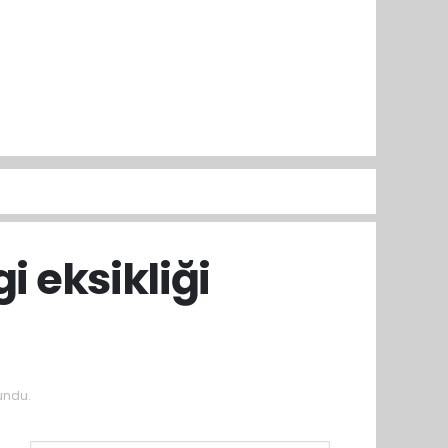
i eksikliği
undu.