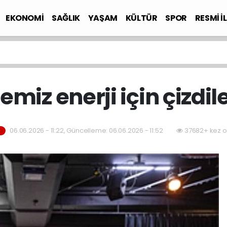
EKONOMİ
SAĞLIK
YAŞAM
KÜLTÜR
SPOR
RESMİ İ
emiz enerji için çizdil
06.06.2026 - 11:22, Güncelleme: 06.06.2026 - 11:52
37682+ kez o