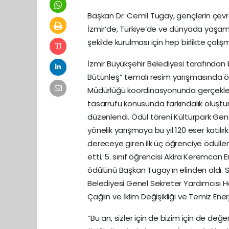
Başkan Dr. Cemil Tugay, gençlerin çevre 
İzmir’de, Türkiye’de ve dünyada yaşamak
şekilde kurulması için hep birlikte çalışma
İzmir Büyükşehir Belediyesi tarafından 
Bütünleş” temalı resim yarışmasında ödül
Müdürlüğü koordinasyonunda gerçekleştiri
tasarrufu konusunda farkındalık oluştu
düzenlendi. Ödül töreni Kültürpark Gençli
yönelik yarışmaya bu yıl 120 eser katı
dereceye giren ilk üç öğrenciye ödüller
etti. 5. sınıf öğrencisi Akira Keremcan Ers
ödülünü Başkan Tugay’ın elinden aldı. Se
Belediyesi Genel Sekreter Yardımcısı Ha
Çağlın ve İklim Değişikliği ve Temiz Ene
“Bu an, sizler için de bizim için de değer