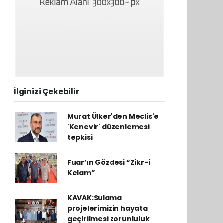
İlginizi Çekebilir
Murat Ülker'den Meclis'e
'Kenevir' düzenlemesi
tepkisi
Fuar’ın Gözdesi “Zikr-i
Kelam”
KAVAK:Sulama
projelerimizin hayata
geçirilmesi zorunluluk