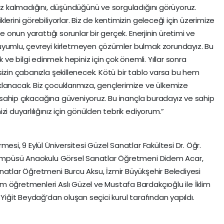
sız kalmadığını, düşündüğünü ve sorguladığını görüyoruz.
erini görebiliyorlar. Biz de kentimizin geleceği için üzerimize
e onun yarattığı sorunlar bir gerçek. Enerjinin üretimi ve
uyumlu, çevreyi kirletmeyen çözümler bulmak zorundayız. Bu
e bilgi edinmek hepiniz için çok önemli. Yıllar sonra
sizin çabanızla şekillenecek. Kötü bir tablo varsa bu hem
lanacak. Biz çocuklarımıza, gençlerimize ve ülkemize
ne sahip çıkacağına güveniyoruz. Bu inançla buradayız ve sahip
i duyarlılığınız için gönülden tebrik ediyorum.”
esi, 9 Eylül Üniversitesi Güzel Sanatlar Fakültesi Dr. Öğr.
 Kampüsü Anaokulu Görsel Sanatlar Öğretmeni Didem Acar,
natlar Öğretmeni Burcu Aksu, İzmir Büyükşehir Belediyesi
 öğretmenleri Aslı Güzel ve Mustafa Bardakçıoğlu ile İklim
 Yiğit Beydağ’dan oluşan seçici kurul tarafından yapıldı.