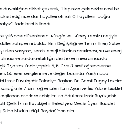
duyarlılığına dikkat çekerek, “Hepinizin gelecekte nasıl bir
 istediğinize dair hayalleri olmalı. O hayallerin doğru
lıyız” ifadelerini kullandı.
bu yıl 6’ncısı düzenlenen “Rüzgâr ve Güneş Temiz Enerjiyle
ler sahiplerini buldu. İklim Değişikliği ve Temiz Enerji Şube
len yarışma, temiz enerji bilincinin artırılması, su ve enerji
rulması ve sürdürülebilirliğin desteklenmesi amacıyla
k Tiyatrosu’nda yapıldı. 5, 6, 7 ve 8. sınıf öğrencilerine
lırken, 50 eser sergilenmeye değer bulundu. Yarışmada
ini İzmir Büyükşehir Belediye Başkanı Dr. Cemil Tugay takdim
arıoğlu ile 7. sınıf öğrencileri Ecrin Ayan ve İris Yüksel bisiklet
rgilenen eserlerin sahipleri ise ödüllerini İzmir Büyükşehir
lit Çelik, İzmir Büyükşehir Belediyesi Meclis Üyesi Saadet
rji Şube Müdürü Yiğit Beydağ’dan aldı.
li”