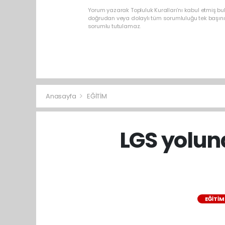
Yorum yazarak Topluluk Kuralları’nı kabul etmiş b
doğrudan veya dolaylı tüm sorumluluğu tek başınız
sorumlu tutulamaz.
Anasayfa
EĞİTİM
LGS yolund
EĞİTİM