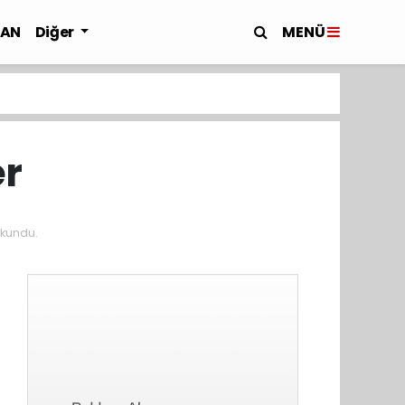
MENÜ
LAN
Diğer
er
kundu.