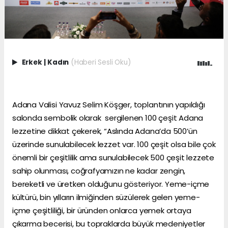
Erkek
|
Kadın
(Haberi Sesli Oku)
Adana Valisi Yavuz Selim Köşger, toplantının yapıldığı
salonda sembolik olarak sergilenen 100 çeşit Adana
lezzetine dikkat çekerek, “Aslında Adana’da 500’ün
üzerinde sunulabilecek lezzet var. 100 çeşit olsa bile çok
önemli bir çeşitlilik ama sunulabilecek 500 çeşit lezzete
sahip olunması, coğrafyamızın ne kadar zengin,
bereketli ve üretken olduğunu gösteriyor. Yeme-içme
kültürü, bin yılların ilmiğinden süzülerek gelen yeme-
içme çeşitliliği, bir üründen onlarca yemek ortaya
çıkarma becerisi, bu topraklarda büyük medeniyetler