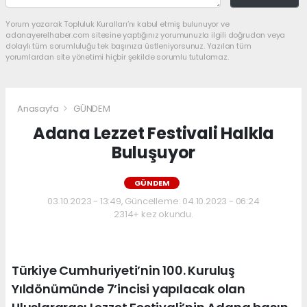
Yorum yazarak Topluluk Kuralları’nı kabul etmiş bulunuyor ve
adanayerelhaber.com sitesine yaptığınız yorumunuzla ilgili doğrudan veya
dolaylı tüm sorumluluğu tek başınıza üstleniyorsunuz. Yazılan tüm
yorumlardan site yönetimi hiçbir şekilde sorumlu tutulamaz.
Anasayfa
GÜNDEM
Adana Lezzet Festivali Halkla
Buluşuyor
GÜNDEM
03.10.2023 - 13:49, Güncelleme: 04.10.2023 - 06:24
2314+ kez okundu.
Türkiye Cumhuriyeti’nin 100. Kuruluş
Yıldönümünde 7’incisi yapılacak olan