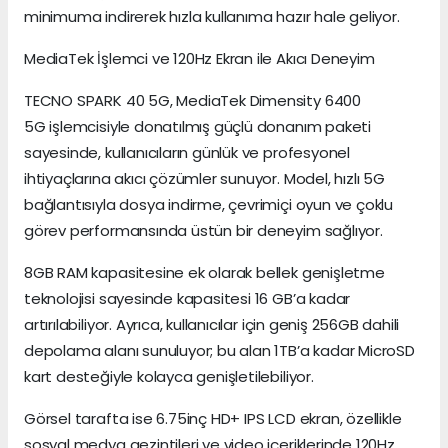
minimuma indirerek hızla kullanıma hazır hale geliyor.
MediaTek İşlemci ve 120Hz Ekran ile Akıcı Deneyim
TECNO SPARK 40 5G, MediaTek Dimensity 6400
5G işlemcisiyle donatılmış güçlü donanım paketi
sayesinde, kullanıcıların günlük ve profesyonel
ihtiyaçlarına akıcı çözümler sunuyor. Model, hızlı 5G
bağlantısıyla dosya indirme, çevrimiçi oyun ve çoklu
görev performansında üstün bir deneyim sağlıyor.
8GB RAM kapasitesine ek olarak bellek genişletme
teknolojisi sayesinde kapasitesi 16 GB’a kadar
artırılabiliyor. Ayrıca, kullanıcılar için geniş 256GB dahili
depolama alanı sunuluyor; bu alan 1TB’a kadar MicroSD
kart desteğiyle kolayca genişletilebiliyor.
Görsel tarafta ise 6.75inç HD+ IPS LCD ekran, özellikle
sosyal medya gezintileri ve video içeriklerinde 120Hz