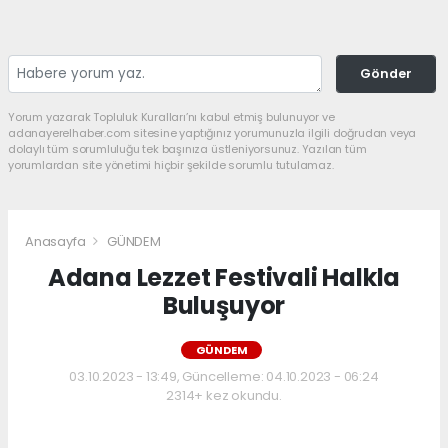
Gönder
Yorum yazarak Topluluk Kuralları’nı kabul etmiş bulunuyor ve
adanayerelhaber.com sitesine yaptığınız yorumunuzla ilgili doğrudan veya
dolaylı tüm sorumluluğu tek başınıza üstleniyorsunuz. Yazılan tüm
yorumlardan site yönetimi hiçbir şekilde sorumlu tutulamaz.
Anasayfa
GÜNDEM
Adana Lezzet Festivali Halkla
Buluşuyor
GÜNDEM
03.10.2023 - 13:49, Güncelleme: 04.10.2023 - 06:24
2314+ kez okundu.