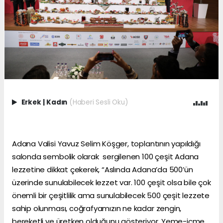
Erkek
|
Kadın
(Haberi Sesli Oku)
Adana Valisi Yavuz Selim Köşger, toplantının yapıldığı
salonda sembolik olarak sergilenen 100 çeşit Adana
lezzetine dikkat çekerek, “Aslında Adana’da 500’ün
üzerinde sunulabilecek lezzet var. 100 çeşit olsa bile çok
önemli bir çeşitlilik ama sunulabilecek 500 çeşit lezzete
sahip olunması, coğrafyamızın ne kadar zengin,
bereketli ve üretken olduğunu gösteriyor. Yeme-içme