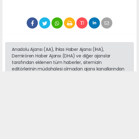
Anadolu Ajansı (AA), İhlas Haber Ajansı (İHA),
Demirören Haber Ajansı (DHA) ve diğer ajanslar
tarafından eklenen tüm haberler, sitemizin
editörlerinin müdahalesi olmadan ajans kanallarından
çekilmektedir. Bu haberlerde yer alan hukuki
muhataplar haberi geçen ajanslar olup sitemizin hiç
bir editörü sorumlu tutulamaz...
Okuyucu Yorumları
(0)