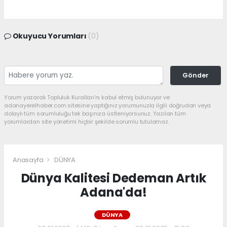
Okuyucu Yorumları
(0)
Gönder
Yorum yazarak Topluluk Kuralları’nı kabul etmiş bulunuyor ve
adanayerelhaber.com sitesine yaptığınız yorumunuzla ilgili doğrudan veya
dolaylı tüm sorumluluğu tek başınıza üstleniyorsunuz. Yazılan tüm
yorumlardan site yönetimi hiçbir şekilde sorumlu tutulamaz.
Anasayfa
DÜNYA
Dünya Kalitesi Dedeman Artık
Adana'da!
DÜNYA