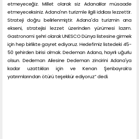
etmeyeceğiz. Millet olarak siz Adanalılar müsaade
etmeyeceksiniz. Adana'nın turizmle ilgili iddiası lezzettir.
Strateji doğru belirlenmiştir. Adana'da turizmin ana
ekseni, stratejisi lezzet üzerinden yürümesi lazım.
Gastronomi şehri olarak UNESCO Dünya listesine girmek
için hep birlikte gayret ediyoruz. Hedefimiz listedeki 45-
50 şehirden birisi olmak. Dedeman Adana, hayırlı uğurlu
olsun. Dedeman Ailesine Dedeman zincirini Adana'ya
kadar uzattıkları için ve Kenan Şenbayrak’a
yatırımlarından ötürü teşekkür ediyoruz” dedi.