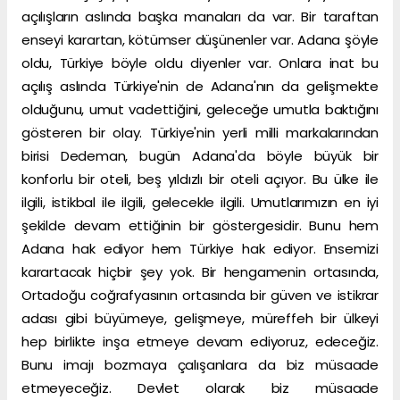
açılışların aslında başka manaları da var. Bir taraftan
enseyi karartan, kötümser düşünenler var. Adana şöyle
oldu, Türkiye böyle oldu diyenler var. Onlara inat bu
açılış aslında Türkiye'nin de Adana'nın da gelişmekte
olduğunu, umut vadettiğini, geleceğe umutla baktığını
gösteren bir olay. Türkiye'nin yerli milli markalarından
birisi Dedeman, bugün Adana'da böyle büyük bir
konforlu bir oteli, beş yıldızlı bir oteli açıyor. Bu ülke ile
ilgili, istikbal ile ilgili, gelecekle ilgili. Umutlarımızın en iyi
şekilde devam ettiğinin bir göstergesidir. Bunu hem
Adana hak ediyor hem Türkiye hak ediyor. Ensemizi
karartacak hiçbir şey yok. Bir hengamenin ortasında,
Ortadoğu coğrafyasının ortasında bir güven ve istikrar
adası gibi büyümeye, gelişmeye, müreffeh bir ülkeyi
hep birlikte inşa etmeye devam ediyoruz, edeceğiz.
Bunu imajı bozmaya çalışanlara da biz müsaade
etmeyeceğiz. Devlet olarak biz müsaade