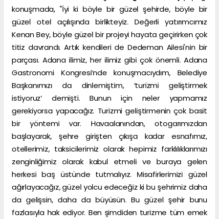
konuşmada, "İyi ki böyle bir güzel şehirde, böyle bir
güzel otel açılışında birlikteyiz. Değerli yatırımcımız
Kenan Bey, böyle güzel bir projeyi hayata geçirirken çok
titiz davrandı. Artık kendileri de Dedeman Ailesi'nin bir
parçası. Adana ilimiz, her ilimiz gibi çok önemli. Adana
Gastronomi Kongresi’nde konuşmacıydım, Belediye
Başkanımızı da dinlemiştim, ‘turizmi geliştirmek
istiyoruz’ demişti. Bunun için neler yapmamız
gerekiyorsa yapacağız. Turizmi geliştirmenin çok basit
bir yöntemi var. Havaalanından, otogarımızdan
başlayarak, şehre girişten çıkışa kadar esnafımız,
otellerimiz, taksicilerimiz olarak hepimiz farklılıklarımızı
zenginliğimiz olarak kabul etmeli ve buraya gelen
herkesi baş üstünde tutmalıyız. Misafirlerimizi güzel
ağırlayacağız, güzel yolcu edeceğiz ki bu şehrimiz daha
da gelişsin, daha da büyüsün. Bu güzel şehir bunu
fazlasıyla hak ediyor. Ben şimdiden turizme tüm emek