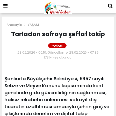
Anasayfa
YAŞAM
Tarladan sofraya şeffaf takip
YAŞAM
28.02.2026 - 06:10, Güncelleme: 28.02.2026 - 07:39
1781+ kez okundu.
Şanlıurfa Büyükşehir Belediyesi, 5957 sayılı
Sebze ve Meyve Kanunu kapsamında kent
genelinde gıda güvenilirliğinin sağlanması,
haksız rekabetin önlenmesi ve kayıt dışı
ticaretin azaltılması amacıyla şehrin giriş ve
çıkışlarında denetim ve dijital takip