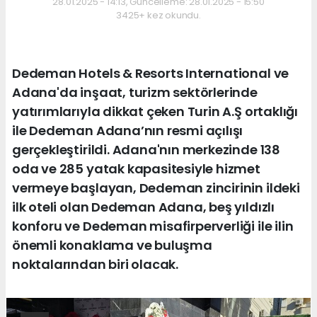
28.01.2025 - 14:13, Güncelleme: 28.01.2025 - 15:50
3425+ kez okundu.
Dedeman Hotels & Resorts International ve
Adana'da inşaat, turizm sektörlerinde
yatırımlarıyla dikkat çeken Turin A.Ş ortaklığı
ile Dedeman Adana’nın resmi açılışı
gerçekleştirildi. Adana'nın merkezinde 138
oda ve 285 yatak kapasitesiyle hizmet
vermeye başlayan, Dedeman zincirinin ildeki
ilk oteli olan Dedeman Adana, beş yıldızlı
konforu ve Dedeman misafirperverliği ile ilin
önemli konaklama ve buluşma
noktalarından biri olacak.